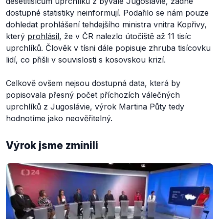
desetitisícům uprchlíků z bývalé Jugoslávie, žádné
dostupné statistiky neinformují. Podařilo se nám pouze
dohledat prohlášení tehdejšího ministra vnitra Kopřivy,
který
prohlásil
, že v ČR nalezlo útočiště až 11 tisíc
uprchlíků. Člověk v tísni dále popisuje zhruba tisícovku
lidí, co přišli v souvislosti s kosovskou krizí.
Celkově ovšem nejsou dostupná data, která by
popisovala přesný počet příchozích válečných
uprchlíků z Jugoslávie, výrok Martina Půty tedy
hodnotíme jako neověřitelný.
Výrok jsme zmínili