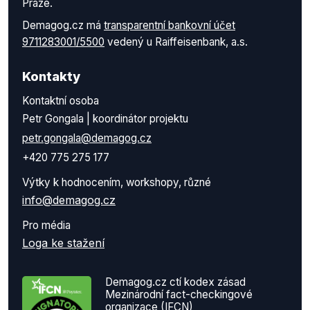
Praze.
Demagog.cz má
transparentní bankovní účet
9711283001/5500
vedený u Raiffeisenbank, a.s.
Kontakty
Kontaktní osoba
Petr Gongala | koordinátor projektu
petr.gongala@demagog.cz
+420 775 275 177
Výtky k hodnocením, workshopy, různé
info@demagog.cz
Pro média
Loga ke stažení
Demagog.cz ctí kodex zásad
Mezinárodní fact-checkingové
organizace (IFCN)