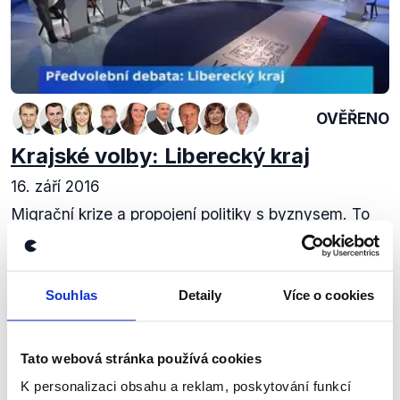
OVĚŘENO
Krajské volby: Liberecký kraj
16. září 2016
Migrační krize a propojení politiky s byznysem. To
byla hlavní 2 témata předvolební diskuze České
televize mezi lídry stran v Libereckém kraji. Ve
dvouhodinové diskuzi se představilo...
Souhlas
Detaily
Více o cookies
Číst dál
Tato webová stránka používá cookies
K personalizaci obsahu a reklam, poskytování funkcí
Zůstaňme v kontaktu