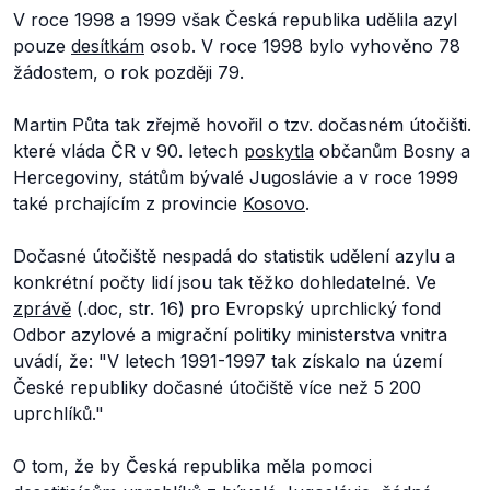
V roce 1998 a 1999 však Česká republika udělila azyl
pouze
desítkám
osob. V roce 1998 bylo vyhověno 78
žádostem, o rok později 79.
Martin Půta tak zřejmě hovořil o tzv. dočasném útočišti.
které vláda ČR v 90. letech
poskytla
občanům Bosny a
Hercegoviny, státům bývalé Jugoslávie a v roce 1999
také prchajícím z provincie
Kosovo
.
Dočasné útočiště nespadá do statistik udělení azylu a
konkrétní počty lidí jsou tak těžko dohledatelné. Ve
zprávě
(.doc, str. 16) pro Evropský uprchlický fond
Odbor azylové a migrační politiky ministerstva vnitra
uvádí, že:
"V letech 1991-1997 tak získalo na území
České republiky dočasné útočiště více než 5 200
uprchlíků."
O tom, že by Česká republika měla pomoci