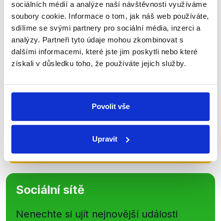
sociálních médií a analýze naší návštěvnosti využíváme
soubory cookie. Informace o tom, jak náš web používáte,
Přihlaste se k odběru našeho
sdílíme se svými partnery pro sociální média, inzerci a
newsletteru nebo
whatsappového
analýzy. Partneři tyto údaje mohou zkombinovat s
kanálu, kde pravidelně přinášíme
dalšími informacemi, které jste jim poskytli nebo které
získali v důsledku toho, že používáte jejich služby.
shrnutí nejzajímavějších článků a analýz.
Začněte nás odebírat, a mějte tak
přehled o tom, jaké dezinformace a
Povolit vše
nepravdy se zrovna v Česku šíří.
Upravit
Newsletter
WhatsApp
Sociální sítě
Nenechte si ujít nejnovější události