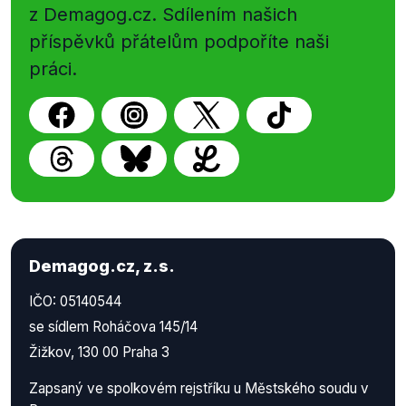
z Demagog.cz. Sdílením našich
příspěvků přátelům podpoříte naši
práci.
Demagog.cz, z.s.
IČO: 05140544
se sídlem Roháčova 145/14
Žižkov, 130 00 Praha 3
Zapsaný ve spolkovém rejstříku u Městského soudu v