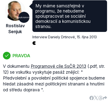
My máme samozřejmě v
programu, že nebudeme
spolupracovat se sociální
Soukromníci
demokracií a komunistickou
Rostislav
stranou.
Senjuk
Interview Daniely Drtinové
,
15. října 2013
PRAVDA
V dokumentu
Programové cíle SsČR 2013
(.pdf, str.
12) se vskutku vyskytuje pasáž znějící: "
Předvolební a povolební politické spojence budeme
hledat zásadně mezi politickými stranami a hnutími
od středu doprava
".