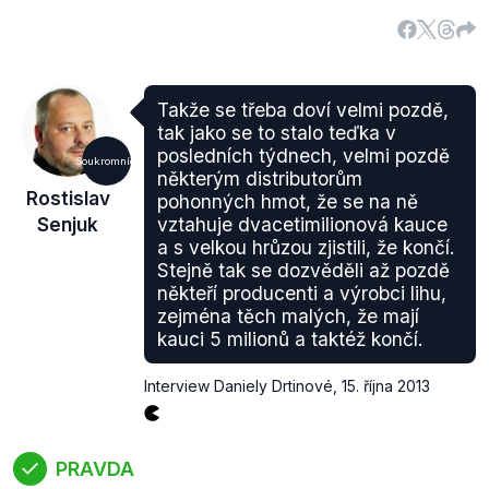
Takže se třeba doví velmi pozdě,
tak jako se to stalo teďka v
posledních týdnech, velmi pozdě
Soukromníci
některým distributorům
Rostislav
pohonných hmot, že se na ně
Senjuk
vztahuje dvacetimilionová kauce
a s velkou hrůzou zjistili, že končí.
Stejně tak se dozvěděli až pozdě
někteří producenti a výrobci lihu,
zejména těch malých, že mají
kauci 5 milionů a taktéž končí.
Interview Daniely Drtinové
,
15. října 2013
PRAVDA