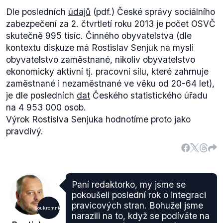
Dle posledních
údajů
(pdf.) České správy sociálního
zabezpečení za 2. čtvrtletí roku 2013 je počet OSVČ
skutečně 995 tisíc. Činného obyvatelstva (dle
kontextu diskuze má Rostislav Senjuk na mysli
obyvatelstvo zaměstnané, nikoliv obyvatelstvo
ekonomicky aktivní tj. pracovní sílu, které zahrnuje
zaměstnané i nezaměstnané ve věku od 20-64 let),
je dle posledních
dat
Českého statistického úřadu
na 4 953 000 osob.
Výrok Rostislva Senjuka hodnotíme proto jako
pravdivý.
Paní redaktorko, my jsme se
pokoušeli poslední rok o integraci
pravicových stran. Bohužel jsme
Soukromníci
narazili na to, když se podíváte na