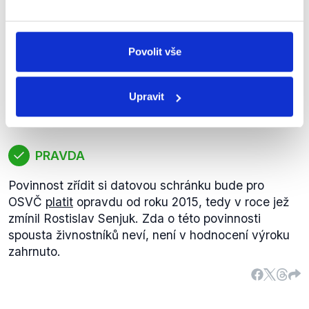
nejvýše 25 tisíc kusů kontrolních pásek (kolků na
lahve) v jednom kalendářním roce,5 000 000
Spousta, spousta živnostníků do
korun."Na základě výše uvedených informací
dneška neví, že od 1. 1. 2015 se na
Povolit vše
hodnotíme výrok jako pravdivý.
ně řítí povinnost datových
Soukromníci
schránek.
Rostislav
Upravit
Senjuk
Interview Daniely Drtinové
,
15. října 2013
PRAVDA
Povinnost zřídit si datovou schránku bude pro
OSVČ
platit
opravdu od roku 2015, tedy v roce jež
zmínil Rostislav Senjuk. Zda o této povinnosti
spousta živnostníků neví, není v hodnocení výroku
zahrnuto.