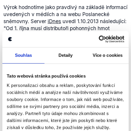
Výrok hodnotíme jako pravdivý na základě informací
uvedených v médiích a na webu Poslanecké
sněmovny. Server
iDnes
uvedl 1.10.2013 následující:
"Od 1. října musí distributoři pohonných hmot
skládat dvacetimilionovou kauci." S kaucemi počítá
novela zákona o pohonných hmotách
.
Nové
zákonné povinnosti se vztahují i na distributory
Souhlas
Detaily
Více o cookies
pohonných hmot, kteří už na trhu působí. Premiér
Jiří Rusnok dříve uvedl, že stát přichází kvůli
daňovým únikům na pohonných hmotách odhadem
Tato webová stránka používá cookies
ročně až o 8 miliard korun." Stejně tak ve sbírce
zákonů je uvedena účinnost zákona k 1.10.2013.
K personalizaci obsahu a reklam, poskytování funkcí
Zákon o povinném značení lihu
má potom nabýt
sociálních médií a analýze naší návštěvnosti využíváme
účinnosti až k 1.12.2013.
soubory cookie. Informace o tom, jak náš web používáte,
V souvislosti s ním pak
iDnes
30.9. 2013 uvedl toto:
sdílíme se svými partnery pro sociální média, inzerci a
"Likérky platí kauci podle množství vyrobeného
analýzy. Partneři tyto údaje mohou zkombinovat s
alkoholu.500 000 korun Kauce v této výši
dalšími informacemi, které jste jim poskytli nebo které
opravňuje osoby, které musí značit líh, k převzetí
získali v důsledku toho, že používáte jejich služby.