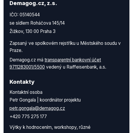
Demagog.cz, z.s.
IČO: 05140544
se sídlem Roháčova 145/14
Žižkov, 130 00 Praha 3
Zapsaný ve spolkovém rejstříku u Městského soudu v
Praze.
Demagog.cz má
transparentní bankovní účet
9711283001/5500
vedený u Raiffeisenbank, a.s.
Kontakty
Kontaktní osoba
Petr Gongala | koordinátor projektu
petr.gongala@demagog.cz
+420 775 275 177
Výtky k hodnocením, workshopy, různé