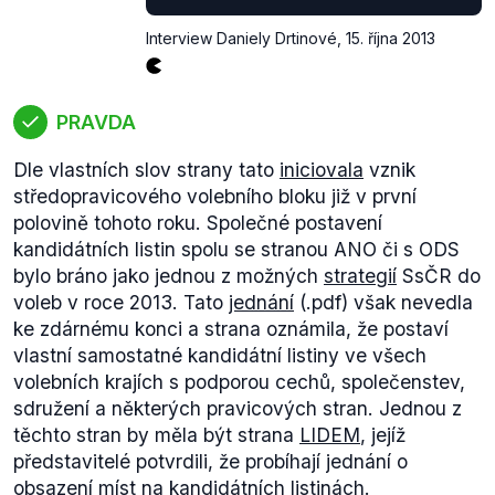
Bc.Radek Haviger - LIDEM
Interview Daniely Drtinové
,
15. října 2013
Zlínský kraj
:
Mgr. Jiří Mikl - LIDEM
PRAVDA
Středočeský kraj
:
Tomáš Muller - Konzervativní strana
Dle vlastních slov strany tato
iniciovala
vznik
Hlavní město Praha
:
středopravicového volebního bloku již v první
Mgr. Dagmar Navrátilová - LIDEM
polovině tohoto roku. Společné postavení
Viktor Paggio - LIDEM
kandidátních listin spolu se stranou ANO či s ODS
Kraj Vysočina
:
Josef Bílek - Konzervativní
bylo bráno jako jednou z možných
strategií
SsČR do
strany
Viktor Mládek - LIDEM
Ing. Martin Bejvl -
voleb v roce 2013. Tato
jednání
(.pdf) však nevedla
Konzervativní strana
Ing. Milena Dolejská -
ke zdárnému konci a strana oznámila, že postaví
Konzervativní strana"
vlastní samostatné kandidátní listiny ve všech
volebních krajích s podporou cechů, společenstev,
sdružení a některých pravicových stran. Jednou z
těchto stran by měla být strana
LIDEM
, jejíž
představitelé potvrdili, že probíhají jednání o
obsazení míst na kandidátních listinách.