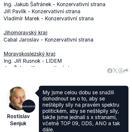
Ing. Jakub Šafránek - Konzervativní strana
Jiří Pavlík - Konzervativní strana
Vladimír Marek - Konzervativní strana
Jihomoravský kraj
:
Cabal Jaroslav - Konzervativní strana
Moravskoslezský kraj
:
Ing. Jiří Rusnok - LIDEM
Jan Řeha - Konzervativní strana
Adam Gamrod - Konzervativní strana
Ústecký kraj
:
My jsme celou dobu se snažili
RNDr. Marek Belza - Konzervativní strana
dohodnout se o to, aby se
Ing. Jan Matějka - Konzervativní strana
neštěpily síly na pravém spektru
Soukromníci
politickém, aby se neštěpily síly,
Rostislav
takže jsme jednali s x stranami,
Olomoucký kraj
:
Senjuk
včetně TOP 09, ODS, ANO a tak
Ing. Vlastimil - Konzervativní strana
dále.
Mgr.Pavel Michalík - LIDEM