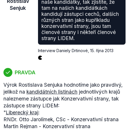
Rostislav
naše kandidátky, tak zjistíte, že
Senjuk
tam na našich kandidátkách
kandidují zástupci cechů, dalších
různých stran jako kupříkladu
konzervativní strany, jsou tam
členové strany i někteří členové
strany LIDEM.
Interview Daniely Drtinové
,
15. října 2013
PRAVDA
Výrok Rostislava Senjuka hodnotíme jako pravdivý,
jelikož na
kandidátních listinách
jednotlivých krajů
nalezneme zástupce jak Konzervativní strany, tak
zástupce strany LIDEM:
"
Liberecký kraj
:
RNDr. Otto Jarolímek, CSc - Konzervativní strana
Martin Rejman - Konzervativní strana