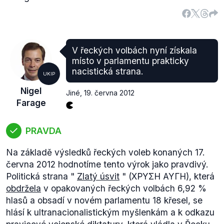
V řeckých volbách nyní získala
místo v parlamentu prakticky
nacistická strana.
UKIP
Nigel
Jiné
,
19. června 2012
Farage
PRAVDA
Na základě výsledků řeckých voleb konaných 17.
června 2012 hodnotíme tento výrok jako pravdivý.
Politická strana "
Zlatý úsvit
" (ΧΡΥΣΗ ΑΥΓΗ), která
obdržela
v opakovaných řeckých volbách 6,92 %
hlasů a obsadí v novém parlamentu 18 křesel, se
hlásí k ultranacionalistickým myšlenkám a k odkazu