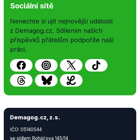
Sociální sítě
Nenechte si ujít nejnovější události
z Demagog.cz. Sdílením našich
příspěvků přátelům podpoříte naši
práci.
Demagog.cz, z.s.
IČO: 05140544
se sídlem Roháčova 145/14