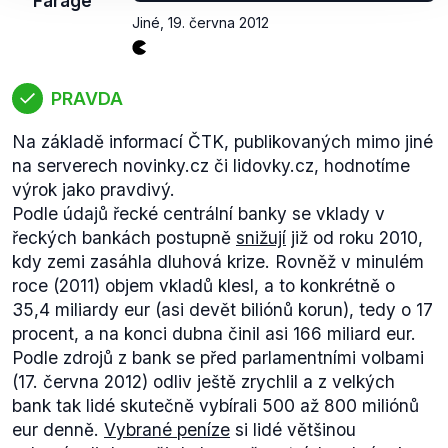
Farage
Jiné
,
19. června 2012
PRAVDA
Na základě informací ČTK, publikovaných mimo jiné
na serverech novinky.cz či lidovky.cz, hodnotíme
výrok jako pravdivý.
Podle údajů řecké centrální banky se vklady v
řeckých bankách postupně
snižují
již od roku 2010,
kdy zemi zasáhla dluhová krize. Rovněž v minulém
roce (2011) objem vkladů klesl, a to konkrétně o
35,4 miliardy eur (asi devět biliónů korun), tedy o 17
procent, a na konci dubna činil asi 166 miliard eur.
Podle zdrojů z bank se před parlamentními volbami
(17. června 2012) odliv ještě zrychlil a z velkých
bank tak lidé skutečně vybírali 500 až 800 miliónů
eur denně.
Vybrané peníze
si lidé většinou