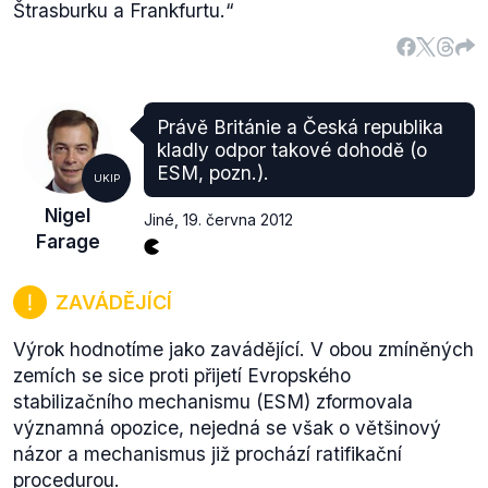
Štrasburku a Frankfurtu.
“
Právě Británie a Česká republika
kladly odpor takové dohodě (o
ESM, pozn.).
UKIP
Nigel
Jiné
,
19. června 2012
Farage
ZAVÁDĚJÍCÍ
Výrok hodnotíme jako zavádějící. V obou zmíněných
zemích se sice proti přijetí Evropského
stabilizačního mechanismu (ESM) zformovala
významná opozice, nejedná se však o většinový
názor a mechanismus již prochází ratifikační
procedurou.