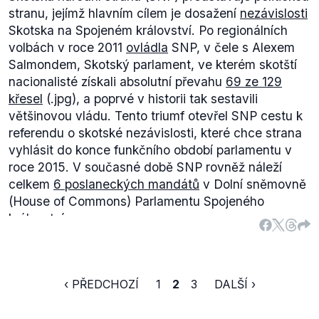
postupu, existují ještě zvláštní postupy. Ty se
stranu, jejímž hlavním cílem je dosažení
nezávislosti
používají u politicky citlivých rozhodnutí. Ani v
Skotska na Spojeném království. Po regionálních
těchto případech však neleží legislativní pravomoc
volbách v roce 2011
ovládla
SNP, v čele s Alexem
pouze v rukou Komise a její návrh musí být přijat
Salmondem, Skotský parlament, ve kterém skotští
buď Radou spolu s vyádřením Parlamentu (v
nacionalisté získali absolutní převahu
69 ze 129
případě tzv. konzultace), nebo Radou po vyjádření
křesel
(.jpg), a poprvé v historii tak sestavili
souhlasu Parlamentu (v případě tzv. souhlasu).
většinovou vládu. Tento triumf otevřel SNP cestu k
(zdroj
EurActiv
)
referendu o skotské nezávislosti, které chce strana
vyhlásit do konce funkčního období parlamentu v
roce 2015. V současné době SNP rovněž náleží
celkem
6 poslaneckých mandátů
v Dolní sněmovně
(House of Commons) Parlamentu Spojeného
království.
‹ PŘEDCHOZÍ
1
2
3
DALŠÍ ›