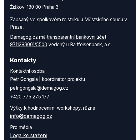
Žižkov, 130 00 Praha 3
Zapsaný ve spolkovém rejstříku u Městského soudu v
Praze.
Demagog.cz má
transparentní bankovní účet
9711283001/5500
vedený u Raiffeisenbank, a.s.
Kontakty
Kontaktní osoba
Petr Gongala | koordinátor projektu
petr.gongala@demagog.cz
+420 775 275 177
Výtky k hodnocením, workshopy, různé
info@demagog.cz
Pro média
Loga ke stažení