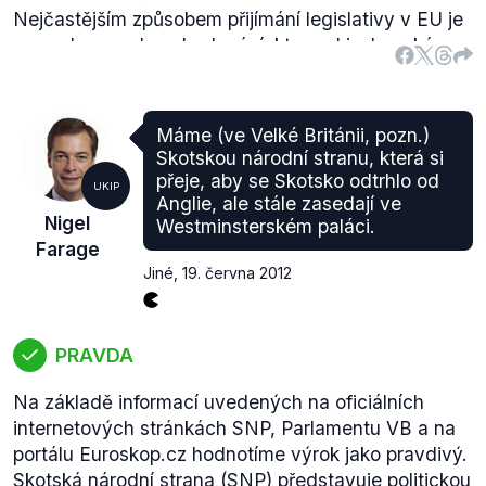
Nejčastějším způsobem přijímání legislativy v EU je
procedura spolurozhodování, kterou Lisabonská
smlouva rozšířila na drtivou většinu oblastí.
Konkrétně se
jedná
o volný pohyb pracovních sil,
právo podnikat a žít v jiném členském státě, služby,
Máme (ve Velké Británii, pozn.)
vnitřní trh, školství a vzdělávání (pobídková
Skotskou národní stranu, která si
opatření), spotřebitelská politika, transevropské sítě
přeje, aby se Skotsko odtrhlo od
UKIP
(pokyny), životní prostředí (všeobecný akční plán),
Anglie, ale stále zasedají ve
Nigel
Westminsterském paláci.
kultura (pobídková opatření) a výzkum (rámcový
Farage
program). Po přijetí Lisabonské smlouvy se
Jiné
,
19. června 2012
procedura spolurozhodování používá v 95
procentech případů. V rámci této procedury je
postavení Parlamentu na stejné úrovni jako
PRAVDA
postavení Rady EU. Projednávaný legislativní návrh
tak musí schválit obě instituce, jinak není přijat.
Na základě informací uvedených na oficiálních
Evropský parlament má tedy reálné právo veta a ne
internetových stránkách SNP, Parlamentu VB a na
jen možnost legislativní proces zpožďovat.
portálu Euroskop.cz hodnotíme výrok jako pravdivý.
Vedle procedury spolurozhodování, tzv. řádného
Skotská národní strana (SNP) představuje politickou