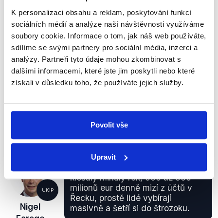
Evropského parlamentu umístěného na webových
K personalizaci obsahu a reklam, poskytování funkcí
stránkách youtube. Tvrzení je tedy hodnoceno jako
sociálních médií a analýze naší návštěvnosti využíváme
pravdivé.
soubory cookie. Informace o tom, jak náš web používáte,
Projev z 22. června 2011 byl směřován hlavně
sdílíme se svými partnery pro sociální média, inzerci a
předsedovi Evropské komise Manuelu Barossovi,
analýzy. Partneři tyto údaje mohou zkombinovat s
ale i Hermanu Van Rompuyovi. Nigel Farage v něm
dalšími informacemi, které jste jim poskytli nebo které
hovoří o chybné predikci při předpokládaném vývoji
získali v důsledku toho, že používáte jejich služby.
krize společné evropské měny a rovněž kritizuje i
chybějící alternativu k řešení krize. Video je ke
shlédnutí na stránkách
zde
(eng.).
Povolit vše
Upravit
Bankovní vklady (v Řecku, pozn.)
klesaly minulý rok, 500 až 800
milionů eur denně mizí z účtů v
UKIP
Řecku, prostě lidé vybírají
Nigel
masivně a šetří si do štrozoku.