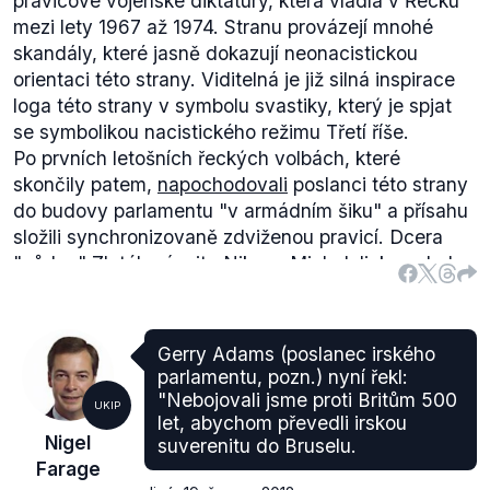
pravicové vojenské diktatury, která vládla v Řecku
mezi lety 1967 až 1974. Stranu provázejí mnohé
skandály, které jasně dokazují neonacistickou
orientaci této strany. Viditelná je již silná inspirace
loga této strany v symbolu svastiky, který je spjat
se symbolikou nacistického režimu Třetí říše.
Po prvních letošních řeckých volbách, které
skončily patem,
napochodovali
poslanci této strany
do budovy parlamentu "v armádním šiku" a přísahu
složili synchronizovaně zdviženou pravicí. Dcera
"vůdce" Zlatého úsvitu Nikose Michaloliakose byla
zadržena
za podíl na napadení "neřeckého"
prodejce občerstvení v Athénách. V předvolební
televizní debatě
napadl
kandidát Zlatého úsvitu dvě
Gerry Adams (poslanec irského
levicové političky.
parlamentu, pozn.) nyní řekl:
Mediálně známými jsou rovněž
záběry
z povolební
"Nebojovali jsme proti Britům 500
UKIP
tiskové konference, kde na přítomné novináře
let, abychom převedli irskou
Nigel
suverenitu do Bruselu.
straničtí "bodyguardi" pokřikovali, aby "
povstali a
Farage
ukázali respekt"
přicházejícímu předsedovi strany,