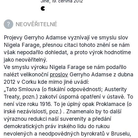
Jiné
,
19. června 2012
který posléze přednesl "svérázný projev". Zlatému
úsvitu vyjadřuje sympatie na svém
webu
rovněž
česká politická strana DSSS, která je považována
NEOVĚŘITELNÉ
za nástupnickou stranu zrušené extremistické
Dělnické strany.
Projevy Gerryho Adamse vyznívají ve smyslu slov
Nigela Farage, přesnou citaci tohoto znění se nám
však nepodařilo dohledat, a proto výrok hodnotíme
jako neověřitelný.
Ve smyslu výroku Nigela Farage se nám podařilo
nalézt velikonoční
proslov
Gerryho Adamse z dubna
2012 v Corku kde mimo jiné uvádí:
„
Tato Smlouva
(o fiskální odpovědnosti; Austerity
Treaty, pozn.)
zakotví úsporná opatření v ústavě. To
není vize roku 1916. To je úplný opak Proklamace
(o
irské nezávislosti, poz.)
. Znamenalo by to další
výraznou redukci naší suverenity a předání
demokratických práv irského lidu do rukou
nevolených a neodpovědných byrokratů v Bruselu,