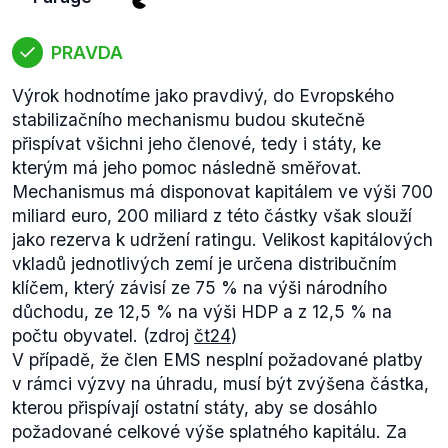
senátu
(.pdf) a čeká se na podpis prezidenta
Klause. Ve Velké Británii se prozatím konalo druhé
čtení v
parlamentu
.
PRAVDA
Výrok hodnotíme jako pravdivý, do Evropského
stabilizačního mechanismu budou skutečně
přispívat všichni jeho členové, tedy i státy, ke
kterým má jeho pomoc následně směřovat.
Mechanismus má disponovat kapitálem ve výši 700
miliard euro, 200 miliard z této částky však slouží
jako rezerva k udržení ratingu. Velikost kapitálových
vkladů jednotlivých zemí je určena distribučním
klíčem, který závisí ze 75 % na výši národního
důchodu, ze 12,5 % na výši HDP a z 12,5 % na
počtu obyvatel. (zdroj
čt24
)
V případě, že člen EMS nesplní požadované platby
v rámci výzvy na úhradu, musí být zvýšena částka,
kterou přispívají ostatní státy, aby se dosáhlo
požadované celkové výše splatného kapitálu. Za