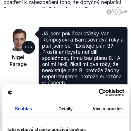
opatření k zabezpečení toho, že dotyčný neplatící
člen vyrovná svůj dluh zodpovídá Rada guvernérů.
(zdroj
Smlouva
zřizující ESM, .pdf, str. 41)
Já jsem pokládal otázky Van
Rompuyovi a Barrosovi dva roky a
ptal jsem se: "Existuje plán B?
UKIP
Prostě ani byste neřídili
Nigel
společnost, firmu bez plánu B." A
Farage
oni mi řekli, říkali mi dva roky, že
neexistuje plán B, protože žádný
nepotřebujeme, protože eurozóna
je úspěch.
Jiné
,
19. června 2012
Souhlas
Detaily
Více o cookies
PRAVDA
Tato webová stránka používá cookies
Výrok Nigela Farage je potvrzen videem z