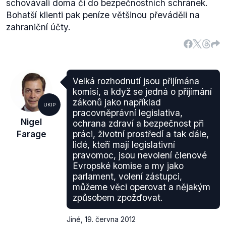
schovávali doma či do bezpečnostních schránek.
Bohatší klienti pak peníze většinou převáděli na
zahraniční účty.
Velká rozhodnutí jsou přijímána
komisí, a když se jedná o přijímání
zákonů jako například
UKIP
pracovněprávní legislativa,
Nigel
ochrana zdraví a bezpečnost při
Farage
práci, životní prostředí a tak dále,
lidé, kteří mají legislativní
pravomoc, jsou nevolení členové
Evropské komise a my jako
parlament, volení zástupci,
můžeme věci operovat a nějakým
způsobem zpožďovat.
Jiné
,
19. června 2012