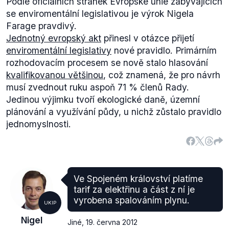
Podle oficiálních stránek Evropské unie zabývajících
se enviromentální legislativou je výrok Nigela
Farage pravdivý.
Jednotný evropský akt
přinesl v otázce přijetí
enviromentální legislativy
nové pravidlo. Primárním
rozhodovacím procesem se nově stalo hlasování
kvalifikovanou většinou
, což znamená, že pro návrh
musí zvednout ruku aspoň 71 % členů Rady.
Jedinou výjimku tvoří ekologické daně, územní
plánování a využívání půdy, u nichž zůstalo pravidlo
jednomyslnosti.
Ve Spojeném království platíme
tarif za elektřinu a část z ní je
vyrobena spalováním plynu.
UKIP
Nigel
Jiné
,
19. června 2012