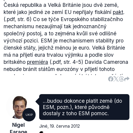
Česká republika a Velká Británie jsou dvě země,
které jako jediné ze zemí EU nepřijaly fiskální
pakt
.
(.pdf, str. 6) Co se týče Evropského stabilizačního
mechanismu nezaujímají tak jednoznančný
společný postoj, a to zejména kvůli své odlišné
výchozí pozici. ESM je mechanismem stability pro
členské státy, jejichž měnou je euro. Velká Británie
má na přijetí eura trvalou výjimku a podle slov
britského
premiéra
(.pdf, str. 4-5) Davida Camerona
nebude bránit státům eurozóny v přijetí tohoto
mechanismu, sama však nemíní být jeho součástí.
Vztah České republiky k ESM je odlišný, jelikož se
od ní očekává, že do budoucna euro přijme a
součástí Evropského stabilizačního mechanismu se
...budou dokonce platit země (do
tudíž stane.
ESM, pozn.), které původně
Ani jedna ze zmíněných zemí tedy nevyslovila tento
dostaly z toho ESM pomoc.
UKIP
mechanismus striktně neodmítla. V České republice
Nigel
již byl vznik ESM schválen v
parlamentu
(.pdf) i
Jiné
,
19. června 2012
Farage