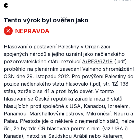
Tento výrok byl ověřen jako
NEPRAVDA
Hlasování o postavení Palestiny v Organizaci
spojených národů a jejího uznání jako nečlenského
pozorovatelského státu rezolucí
A/RES/67/19
(.pdf)
proběhlo na plenárním zasedání Valného shromáždění
OSN dne 29. listopadu 2012. Pro povýšení Palestiny do
pozice nečlenského státu
hlasovalo
(.pdf, str. 12) 138
států, zdrželo se 41 a proti bylo devět. V tomto
hlasování se Česká republika zařadila mezi 9 států
hlasujících proti společně s USA, Kanadou, Izraelem,
Panamou, Marshallovými ostrovy, Mikronésií, Nauru a
Palau. Přestože jde o některé z nejmenších států, nelze
říci, že by zde ČR hlasovala pouze s nimi (viz USA či
Kanada), natož se Saúdskou Arábií nebo Katarem,