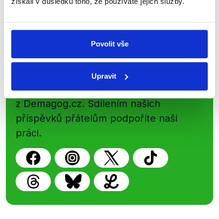
získali v důsledku toho, že používáte jejich služby.
Newsletter
WhatsApp
Povolit vše
Sociální sítě
Upravit
Nenechte si ujít nejnovější události
z Demagog.cz. Sdílením našich
příspěvků přátelům podpoříte naši
práci.