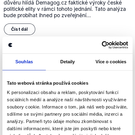
důvěru hlídá Demagog.cz faktické výroky české
politické elity v rámci tohoto jednání. Tato analýza
bude probíhat ihned po zveřejnění...
Číst dál
Zůstaňme v kontaktu
Souhlas
Detaily
Více o cookies
Přihlaste se k odběru našeho
newsletteru nebo
whatsappového
Tato webová stránka používá cookies
kanálu, kde pravidelně přinášíme
K personalizaci obsahu a reklam, poskytování funkcí
shrnutí nejzajímavějších článků a analýz.
sociálních médií a analýze naší návštěvnosti využíváme
soubory cookie. Informace o tom, jak náš web používáte,
Začněte nás odebírat, a mějte tak
sdílíme se svými partnery pro sociální média, inzerci a
přehled o tom, jaké dezinformace a
analýzy. Partneři tyto údaje mohou zkombinovat s
nepravdy se zrovna v Česku šíří.
dalšími informacemi, které jste jim poskytli nebo které