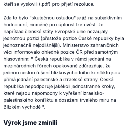
kteří se
vyslovili
(.pdf) pro přijetí rezoluce.
Zda to bylo "skutečnou ostudou" je již na subjektivním
hodnocení, nicméně pro úplnost lze uvést, že
například členské státy Evropské unie nezaujaly
jednotnou pozici (přestože pozice České republiky byla
jednoznačně nejodlišnější). Ministerstvo zahraničních
věcí
informovalo ohledně pozice
ČR před samotným
hlasováním: "
Česká republika v rámci jednání na
mezinárodních fórech opakovaně zdůrazňuje, že
jedinou cestou řešení blízkovýchodního konfliktu jsou
přímá jednání palestinské a izraelské strany. Česká
republika nepodporuje jakékoli jednostranné kroky,
které nejsou nápomocny k vyřešení izraelsko-
palestinského konfliktu a dosažení trvalého míru na
Blízkém východě
".
Výrok jsme zmínili