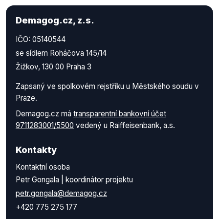
Demagog.cz, z.s.
IČO: 05140544
se sídlem Roháčova 145/14
Žižkov, 130 00 Praha 3
Zapsaný ve spolkovém rejstříku u Městského soudu v
Praze.
Demagog.cz má
transparentní bankovní účet
9711283001/5500
vedený u Raiffeisenbank, a.s.
Kontakty
Kontaktní osoba
Petr Gongala | koordinátor projektu
petr.gongala@demagog.cz
+420 775 275 177