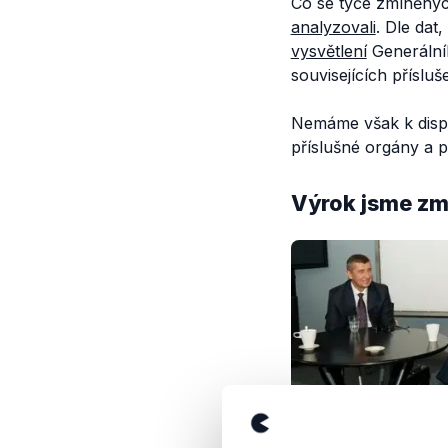
Co se týče zmíněnýc
analyzovali
. Dle dat
vysvětlení
Generálníh
souvisejících příslu
Nemáme však k dispoz
příslušné orgány a p
Výrok jsme zmí