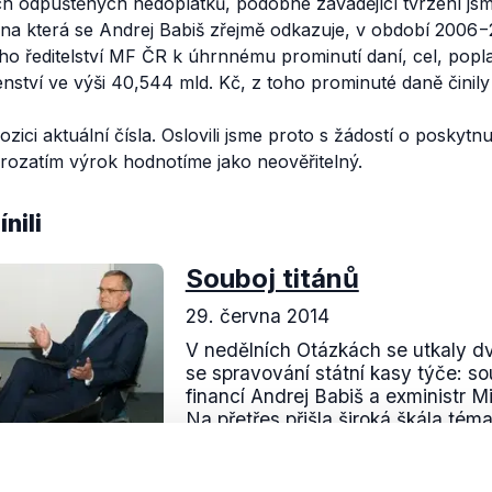
h odpuštěných nedoplatků, podobné zavádějící tvrzení jsme
, na která se Andrej Babiš zřejmě odkazuje, v období 2006−
o ředitelství MF ČR k úhrnnému prominutí daní, cel, popl
šenství ve výši 40,544 mld. Kč, z toho prominuté daně činil
ici aktuální čísla. Oslovili jsme proto s žádostí o poskytnu
rozatím výrok hodnotíme jako neověřitelný.
nili
Souboj titánů
29. června 2014
V nedělních Otázkách se utkaly d
se spravování státní kasy týče: so
financí Andrej Babiš a exministr M
Na přetřes přišla široká škála témat
Číst dál
OVĚŘENO