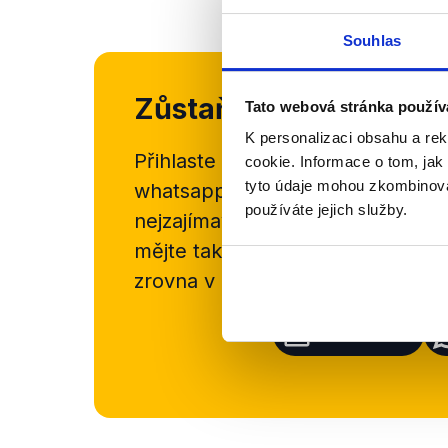
Souhlas
Zůstaňme v kontaktu
Tato webová stránka použív
K personalizaci obsahu a re
Přihlaste se k odběru našeho
new
cookie. Informace o tom, jak
tyto údaje mohou zkombinovat
whatsappového kanálu, kde pravi
používáte jejich služby.
nejzajímavějších článků a analýz.
mějte tak přehled o tom, jaké d
zrovna v Česku šíří.
Newsletter