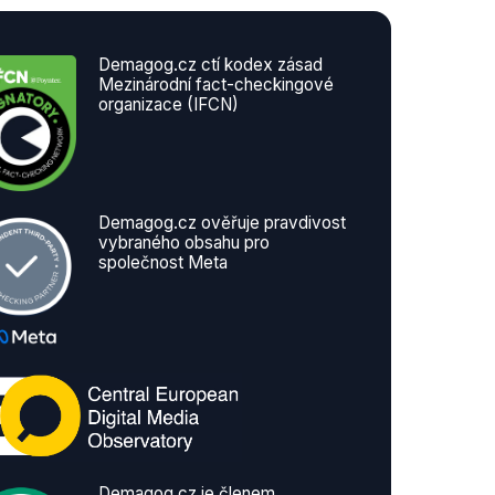
Demagog.cz ctí kodex zásad
Mezinárodní fact-checkingové
organizace (IFCN)
Demagog.cz ověřuje pravdivost
vybraného obsahu pro
společnost Meta
Demagog.cz je členem