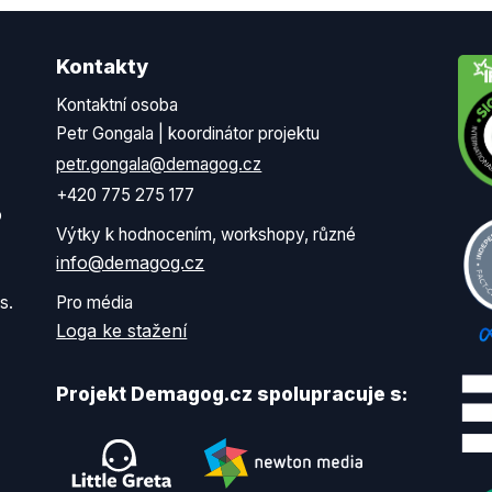
Kontakty
Kontaktní osoba
Petr Gongala | koordinátor projektu
petr.gongala@demagog.cz
+420 775 275 177
o
Výtky k hodnocením, workshopy, různé
info@demagog.cz
s.
Pro média
Loga ke stažení
Projekt Demagog.cz spolupracuje s: