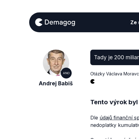
Ze s
Tady je 200 milia
Otázky Václava Morav
ANO
Andrej Babiš
Tento výrok byl
Dle
údajů finanční s
nedoplatky kumulativ