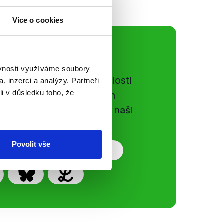
Více o cookies
ální sítě
ěvnosti využíváme soubory
e si ujít nejnovější události
, inzerci a analýzy. Partneři
li v důsledku toho, že
gog.cz. Sdílením našich
vků přátelům podpoříte naši
Povolit vše