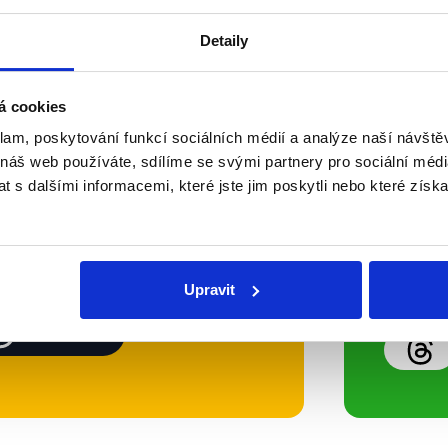
Detaily
Soci
á cookies
klam, poskytování funkcí sociálních médií a analýze naší návšt
sletteru nebo
Nenecht
 náš web používáte, sdílíme se svými partnery pro sociální média
 s dalšími informacemi, které jste jim poskytli nebo které získa
delně přinášíme shrnutí
z Dema
 Začněte nás odebírat, a
příspě
ezinformace a nepravdy se
práci.
Upravit
WhatsApp