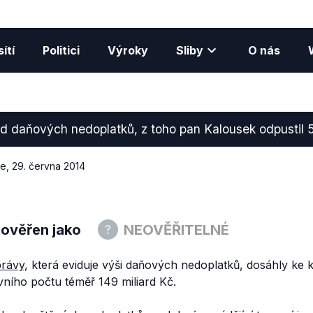
ítí
Politici
Výroky
Sliby
O nás
rd daňových nedoplatků, z toho pan Kalousek odpustil 5
ce
,
29. června 2014
 ověřen jako
NEOVĚŘITELNÉ
právy
, která eviduje výši daňových nedoplatků, dosáhly ke 
ního počtu téměř 149 miliard Kč.