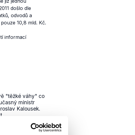
 již jednou
2011 došlo dle
atků, odvodů a
y pouze 10,8 mld. Kč.
tí informací
vě "těžké váhy" co
učasný ministr
iroslav Kalousek.
...