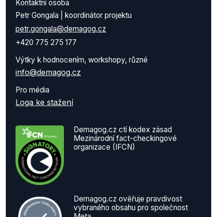
Kontaktní osoba
Petr Gongala | koordinátor projektu
petr.gongala@demagog.cz
+420 775 275 177
Výtky k hodnocením, workshopy, různé
info@demagog.cz
Pro média
Loga ke stažení
Demagog.cz ctí kodex zásad
Mezinárodní fact-checkingové
organizace (IFCN)
Demagog.cz ověřuje pravdivost
vybraného obsahu pro společnost
Meta