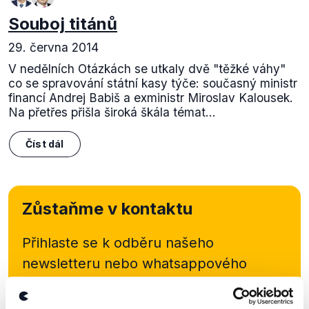
Souboj titánů
29. června 2014
V nedělních Otázkách se utkaly dvě "těžké váhy"
co se spravování státní kasy týče: současný ministr
financí Andrej Babiš a exministr Miroslav Kalousek.
Na přetřes přišla široká škála témat...
Číst dál
Zůstaňme v kontaktu
Přihlaste se k odběru našeho
newsletteru nebo
whatsappového
kanálu, kde pravidelně přinášíme
shrnutí nejzajímavějších článků a analýz.