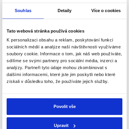
Začněte nás odebírat, a mějte tak
Souhlas
Detaily
Více o cookies
přehled o tom, jaké dezinformace a
nepravdy se zrovna v Česku šíří.
Tato webová stránka používá cookies
K personalizaci obsahu a reklam, poskytování funkcí
Newsletter
WhatsApp
sociálních médií a analýze naší návštěvnosti využíváme
soubory cookie. Informace o tom, jak náš web používáte,
sdílíme se svými partnery pro sociální média, inzerci a
analýzy. Partneři tyto údaje mohou zkombinovat s
Sociální sítě
dalšími informacemi, které jste jim poskytli nebo které
získali v důsledku toho, že používáte jejich služby.
Nenechte si ujít nejnovější události
z Demagog.cz. Sdílením našich
příspěvků přátelům podpoříte naši
Povolit vše
práci.
Upravit