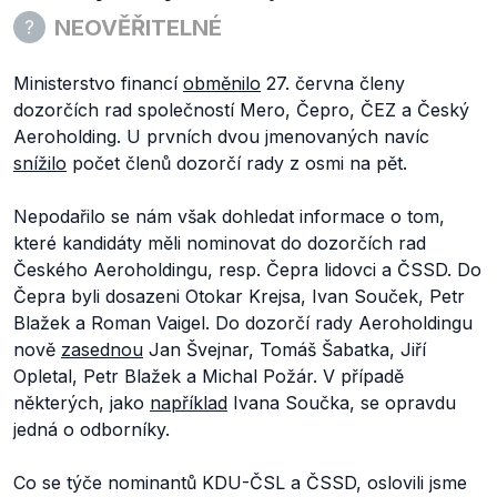
NEOVĚŘITELNÉ
Ministerstvo financí
obměnilo
27. června členy
dozorčích rad společností Mero, Čepro, ČEZ a Český
Aeroholding. U prvních dvou jmenovaných navíc
snížilo
počet členů dozorčí rady z osmi na pět.
Nepodařilo se nám však dohledat informace o tom,
které kandidáty měli nominovat do dozorčích rad
Českého Aeroholdingu, resp. Čepra lidovci a ČSSD. Do
Čepra byli dosazeni Otokar Krejsa, Ivan Souček, Petr
Blažek a Roman Vaigel. Do dozorčí rady Aeroholdingu
nově
zasednou
Jan Švejnar, Tomáš Šabatka, Jiří
Opletal, Petr Blažek a Michal Požár. V případě
některých, jako
například
Ivana Součka, se opravdu
jedná o odborníky.
Co se týče nominantů KDU-ČSL a ČSSD, oslovili jsme