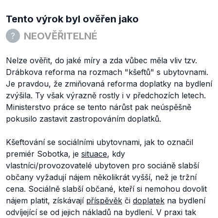
Tento výrok byl ověřen jako
NEOVĚŘITELNÉ
Nelze ověřit, do jaké míry a zda vůbec měla vliv tzv.
Drábkova reforma na rozmach "kšeftů" s ubytovnami.
Je pravdou, že zmiňovaná reforma doplatky na bydlení
zvýšila. Ty však výrazně rostly i v předchozích letech.
Ministerstvo práce se tento nárůst pak neúspěšně
pokusilo zastavit zastropováním doplatků.
Kšeftování se sociálními ubytovnami, jak to označil
premiér Sobotka, je
situace
, kdy
vlastníci/provozovatelé ubytoven pro sociáně slabší
občany vyžadují nájem několikrát vyšší, než je tržní
cena. Sociálně slabší občané, kteří si nemohou dovolit
nájem platit, získávají
příspěvěk
či
doplatek
na bydlení
odvíjející se od jejich nákladů na bydlení. V praxi tak