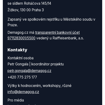
se sídlem Roháčova 145/14
Žižkov, 130 00 Praha 3
Zapsaný ve spolkovém rejstříku u Městského soudu v
Praze.
Demagog.cz má
transparentní bankovní účet
9711283001/5500
vedený u Raiffeisenbank, a.s.
Kontakty
Kontaktní osoba
Petr Gongala | koordinátor projektu
petr.gongala@demagog.cz
+420 775 275 177
Výtky k hodnocením, workshopy, různé
info@demagog.cz
Pro média