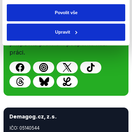
Sociální sítě
Povolit vše
Nenechte si ujít nejnovější události
Upravit
z Demagog.cz. Sdílením našich
příspěvků přátelům podpoříte naši
práci.
Demagog.cz, z.s.
IČO: 05140544