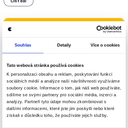
Číst dál
Zůstaňme v kontaktu
Přihlaste se k odběru našeho
Souhlas
Detaily
Více o cookies
newsletteru nebo
whatsappového
kanálu, kde pravidelně přinášíme
Tato webová stránka používá cookies
shrnutí nejzajímavějších článků a analýz.
K personalizaci obsahu a reklam, poskytování funkcí
Začněte nás odebírat, a mějte tak
sociálních médií a analýze naší návštěvnosti využíváme
přehled o tom, jaké dezinformace a
soubory cookie. Informace o tom, jak náš web používáte,
nepravdy se zrovna v Česku šíří.
sdílíme se svými partnery pro sociální média, inzerci a
analýzy. Partneři tyto údaje mohou zkombinovat s
dalšími informacemi, které jste jim poskytli nebo které
Newsletter
WhatsApp
získali v důsledku toho, že používáte jejich služby.