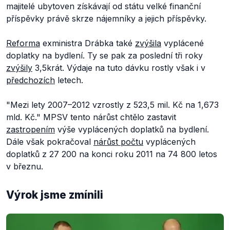
majitelé ubytoven získávají od státu velké finanční
příspěvky právě skrze nájemníky a jejich příspěvky.
Reforma
exministra Drábka také
zvýšila
vyplácené
doplatky na bydlení. Ty se pak za poslední tři roky
zvýšily
3,5krát. Výdaje na tuto dávku rostly však i v
předchozích
letech.
"Mezi lety 2007–2012 vzrostly z 523,5 mil. Kč na 1,673
mld. Kč."
MPSV tento nárůst chtělo zastavit
zastropením
výše vyplácených doplatků na bydlení.
Dále však pokračoval
nárůst počtu
vyplácených
doplatků z 27 200 na konci roku 2011 na 74 800 letos
v březnu.
Výrok jsme zmínili