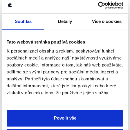
newsletteru nebo
whatsappového
kanálu, kde pravidelně přinášíme
shrnutí nejzajímavějších článků a analýz.
Souhlas
Detaily
Více o cookies
Začněte nás odebírat, a mějte tak
přehled o tom, jaké dezinformace a
Tato webová stránka používá cookies
nepravdy se zrovna v Česku šíří.
K personalizaci obsahu a reklam, poskytování funkcí
sociálních médií a analýze naší návštěvnosti využíváme
Newsletter
WhatsApp
soubory cookie. Informace o tom, jak náš web používáte,
sdílíme se svými partnery pro sociální média, inzerci a
analýzy. Partneři tyto údaje mohou zkombinovat s
dalšími informacemi, které jste jim poskytli nebo které
Sociální sítě
získali v důsledku toho, že používáte jejich služby.
Nenechte si ujít nejnovější události
z Demagog.cz. Sdílením našich
Povolit vše
příspěvků přátelům podpoříte naši