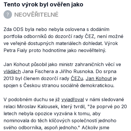
Tento výrok byl ověřen jako
NEOVĚŘITELNÉ
Zda ODS byla nebo nebyla oslovena s dodáním
portfolia odborníků do dozorčí rady ČEZ, není možné
ve veřejně dostupných materiálech dohledat. Výrok
Petra Fialy proto hodnotíme jako neověřitelný.
Jan Kohout působil jako ministr zahraničních věcí ve
vládách
Jana Fischera a Jiřího Rusnoka. Do srpna
2013 byl členem dozorčí rady
ČEZu
.
Jan Kohout
je
spojen s Českou stranou sociálně demokratickou.
V podobném duchu se již
vyjadřoval
v námi sledované
relaci Miroslav Kalousek, který tvrdil,
"že poprvé po 20
letech nebyla opozice vyzvána k tomu, aby
nominovala do těch klíčových společností jednoho
svého odborníka, aspoň jednoho."
Ačkoliv jsme