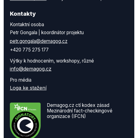
Kontakty
Kontaktní osoba
Petr Gongala | koordinátor projektu
petr.gongala@demagog.cz
+420 775 275 177
Výtky k hodnocením, workshopy, různé
info@demagog.cz
Pro média
Loga ke stažení
Demagog.cz ctí kodex zásad
Mezinárodní fact-checkingové
organizace (IFCN)