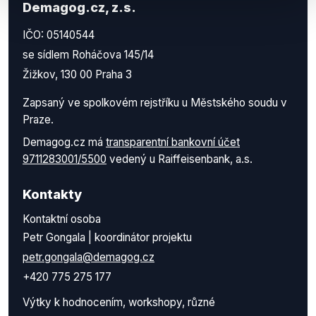
Demagog.cz, z.s.
IČO: 05140544
se sídlem Roháčova 145/14
Žižkov, 130 00 Praha 3
Zapsaný ve spolkovém rejstříku u Městského soudu v
Praze.
Demagog.cz má
transparentní bankovní účet
9711283001/5500
vedený u Raiffeisenbank, a.s.
Kontakty
Kontaktní osoba
Petr Gongala | koordinátor projektu
petr.gongala@demagog.cz
+420 775 275 177
Výtky k hodnocením, workshopy, různé