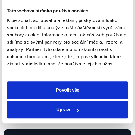
Tato webová stránka používá cookies
K personalizaci obsahu a reklam, poskytování funkcí
sociálních médií a analýze naší návštěvnosti využíváme
Sociální sítě
soubory cookie. Informace o tom, jak náš web používáte,
sdílíme se svými partnery pro sociální média, inzerci a
Nenechte si ujít nejnovější události
analýzy. Partneři tyto údaje mohou zkombinovat s
z Demagog.cz. Sdílením našich
dalšími informacemi, které jste jim poskytli nebo které
příspěvků přátelům podpoříte naši
získali v důsledku toho, že používáte jejich služby.
práci.
Povolit vše
Upravit