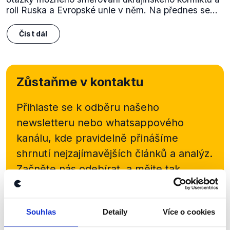
roli Ruska a Evropské unie v něm. Na přednes se...
Číst dál
Zůstaňme v kontaktu
Přihlaste se k odběru našeho
newsletteru nebo
whatsappového
kanálu, kde pravidelně přinášíme
shrnutí nejzajímavějších článků a analýz.
Začněte nás odebírat, a mějte tak
přehled o tom, jaké dezinformace a
nepravdy se zrovna v Česku šíří.
Souhlas
Detaily
Více o cookies
Newsletter
WhatsApp