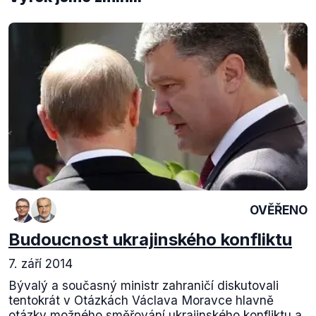
OVĚŘENO
Budoucnost ukrajinského konfliktu
7. září 2014
Bývalý a současný ministr zahraničí diskutovali
tentokrát v Otázkách Václava Moravce hlavně
otázky možného směřování ukrajinského konfliktu a