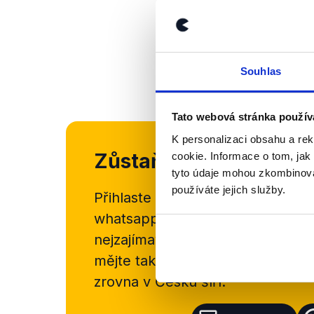
Souhlas
Tato webová stránka použív
K personalizaci obsahu a re
Zůstaňme v kontaktu
cookie. Informace o tom, jak
tyto údaje mohou zkombinovat
používáte jejich služby.
Přihlaste se k odběru našeho
new
whatsappového kanálu, kde pravi
nejzajímavějších článků a analýz.
mějte tak přehled o tom, jaké d
zrovna v Česku šíří.