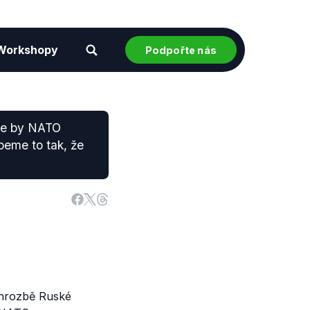
Workshopy
Podpořte nás
že by NATO
peme to tak, že
 hrozbě Ruské