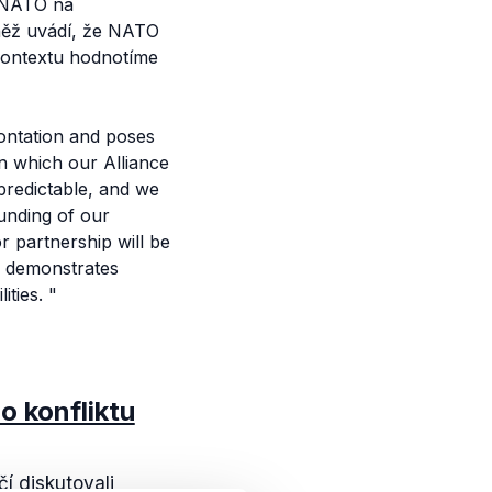
í NATO na
vněž uvádí, že NATO
kontextu hodnotíme
ontation and poses
n which our Alliance
predictable, and we
unding of our
r partnership will be
h demonstrates
ities.
"
o konfliktu
í diskutovali