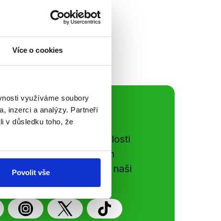
avce hlavně otázky
fliktu a roli
přednes se...
Více o cookies
ěvnosti využíváme soubory
ální sítě
, inzerci a analýzy. Partneři
li v důsledku toho, že
e si ujít nejnovější události
gog.cz. Sdílením našich
vků přátelům podpoříte naši
Povolit vše