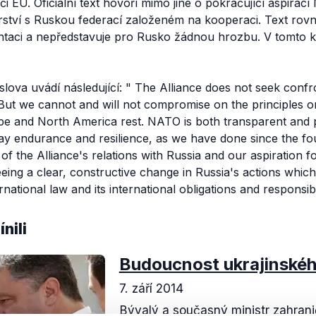
či EU. Oficiální text hovoří mimo jiné o pokračující aspirac
erství s Ruskou federací založeném na kooperaci. Text ro
taci a nepředstavuje pro Rusko žádnou hrozbu. V tomto 
lova uvádí následující: "
The Alliance does not seek confr
 But we cannot and will not compromise on the principles o
ope and North America rest. NATO is both transparent and 
lay endurance and resilience, as we have done since the fo
of the Alliance's relations with Russia and our aspiration fo
eing a clear, constructive change in Russia's actions whic
national law and its international obligations and responsibil
nili
Budoucnost ukrajinskéh
7. září 2014
Bývalý a současný ministr zahranič