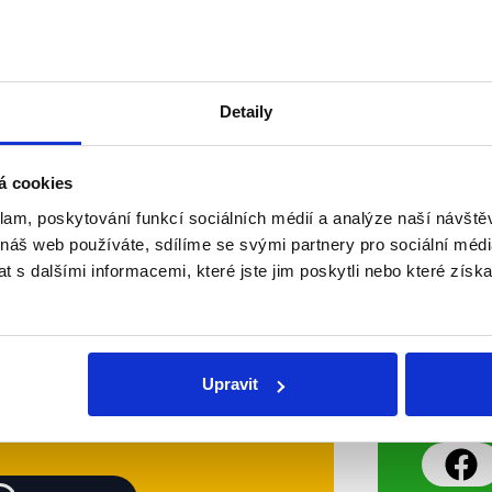
tentokrát v Otázkách Václava Mor
možného směřování ukrajinského kon
Ruska a Evropské unie v něm. Na 
Číst dál
Detaily
OVĚŘENO
á cookies
klam, poskytování funkcí sociálních médií a analýze naší návšt
Soci
 náš web používáte, sdílíme se svými partnery pro sociální média
 s dalšími informacemi, které jste jim poskytli nebo které získa
sletteru nebo
Nenecht
delně přinášíme shrnutí
z Dema
 Začněte nás odebírat, a
příspě
Upravit
ezinformace a nepravdy se
práci.