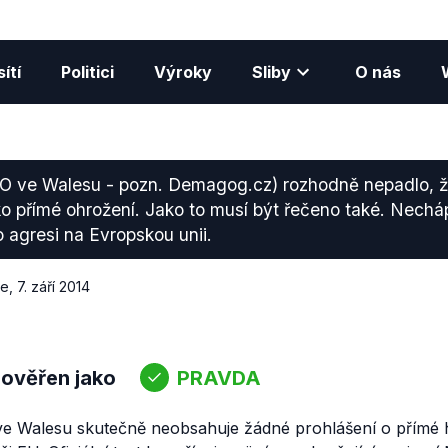
ítí
Politici
Výroky
Sliby
O nás
 ve Walesu - pozn. Demagog.cz) rozhodně nepadlo, 
o přímé ohrožení. Jako to musí být řečeno také. Nechá
 agresi na Evropskou unii.
ce
,
7. září 2014
 ověřen jako
PRAVDA
e Walesu skutečně neobsahuje žádné prohlášení o přímé