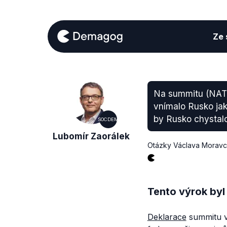
Ze s
Na summitu (NATO
vnímalo Rusko jak
by Rusko chystalo
SOCDEM
Lubomír Zaorálek
Otázky Václava Morav
Tento výrok byl
Deklarace
summitu v