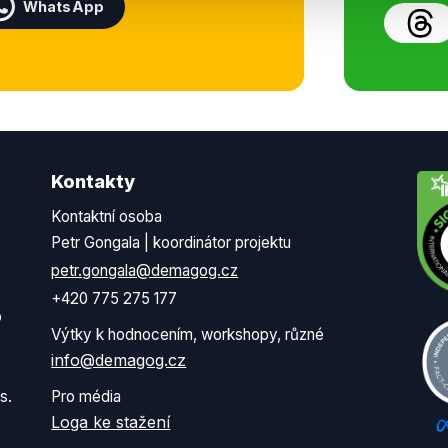
WhatsApp
Kontakty
Kontaktní osoba
Petr Gongala | koordinátor projektu
petr.gongala@demagog.cz
+420 775 275 177
o
Výtky k hodnocením, workshopy, různé
info@demagog.cz
s.
Pro média
Loga ke stažení