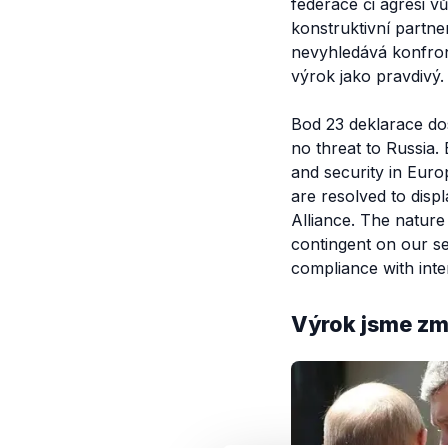
federace či agresi vů
konstruktivní partn
nevyhledává konfron
výrok jako pravdivý.
Bod 23 deklarace dos
no threat to Russia.
and security in Eur
are resolved to disp
Alliance. The nature 
contingent on our se
compliance with inter
Výrok jsme zmí