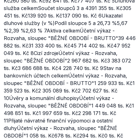
Kč260 580 tis. Kč92 841 tis. Kč77 407 tis. Kč 5Dluhová
služba celkemSoučet sloupců 3 a 4391 355 tis. Kč305
451 tis. Kč139 920 tis. Kč137 090 tis. Kč 6Ukazatel
dluhové služby (v %)Podíl sloupce 5 a 26,73 %5,67
%2,39 %2,63 % 7Aktiva celkemÚčetní výkaz -
Rozvaha, sloupec "BĚŽNÉ OBDOBÍ - BRUTTO"39 446
882 tis. Kč31 333 400 tis. Kč45 714 402 tis. Kč47 952
049 tis. Kč 8Cizí zdrojeÚčetní výkaz - Rozvaha,
sloupec "BĚŽNÉ OBDOBÍ"2 967 682 tis. Kč3 383 072
tis. Kč3 686 688 tis. Kč4 228 740 tis. Kč 9Stav na
bankovních účtech celkemÚčetní výkaz - Rozvaha,
sloupec "BĚŽNÉ OBDOBÍ - BRUTTO"1 259 933 tis. Kč1
359 523 tis. Kč2 305 089 tis. Kč2 702 627 tis. Kč
10Úvěry a komunální dluhopisyÚčetní výkaz -
Rozvaha, sloupec "BĚŽNÉ OBDOBÍ"1 449 048 tis. Kč1
498 851 tis. Kč1 997 659 tis. Kč2 298 171 tis. Kč
11Přijaté návratné finanční výpomoci a ostatní
dluhyÚčetní výkaz - Rozvaha, sloupec "BĚŽNÉ
OBDOBÍ"1 058 tis. Kč678 tis. Kč294 tis. Kč0 tis. Kč