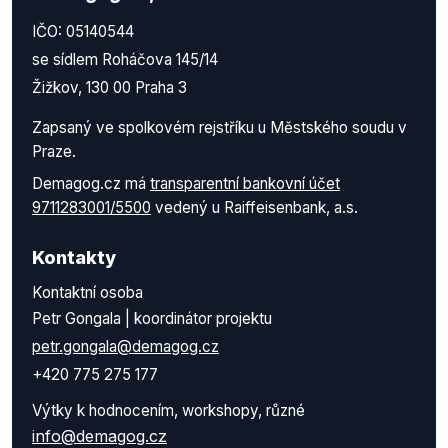
IČO: 05140544
se sídlem Roháčova 145/14
Žižkov, 130 00 Praha 3
Zapsaný ve spolkovém rejstříku u Městského soudu v
Praze.
Demagog.cz má
transparentní bankovní účet
9711283001/5500
vedený u Raiffeisenbank, a.s.
Kontakty
Kontaktní osoba
Petr Gongala | koordinátor projektu
petr.gongala@demagog.cz
+420 775 275 177
Výtky k hodnocením, workshopy, různé
info@demagog.cz