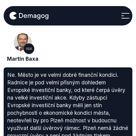
ODS
Martin Baxa
Ne. Město je ve velmi dobré finanční kondici.
Radnice je pod velmi přísným dohledem
Evropské investiční banky, od které čerpá úvěry
na velké investiční akce. Kdyby zástupci
Evropské investiční banky měli jen stín
pochybností o ekonomické kondici města,
neotevřeli by pro Plzeň možnost v budoucnu
využívat další úvěrový rámec. Plzeň nemá žádné
provozní úvěry a není pod žádným tlakem