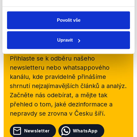
09), Pavla Šrámka (ANO) a Martina...
Číst dál
Povolit vše
Upravit
Zůstaňme v kontaktu
Přihlaste se k odběru našeho
newsletteru nebo
whatsappového
kanálu, kde pravidelně přinášíme
shrnutí nejzajímavějších článků a analýz.
Začněte nás odebírat, a mějte tak
přehled o tom, jaké dezinformace a
nepravdy se zrovna v Česku šíří.
Newsletter
WhatsApp