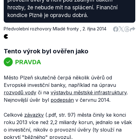
hrozby, že nebude mít na splácení. Finanční
kondice Plzně je opravdu dobrá.
Předvolební rozhovory Mladé fronty
,
2. října 2014
Tento výrok byl ověřen jako
PRAVDA
Město Plzeň skutečně čerpá několik úvěrů od
Evropské investiční banky, například na úpravu
rozvodů vody
či na
výstavbu městské infrastruktury
.
Nejnovější úvěr byl
podepsán
v červnu 2014.
Celkové
závazky
(.pdf, str. 97) města činily ke konci
roku 2013 více než 2,2 miliardy korun, jednalo se však
o investiční, nikoliv o provozní úvěry (ty slouží na
pokrytí "běžného" provozu).