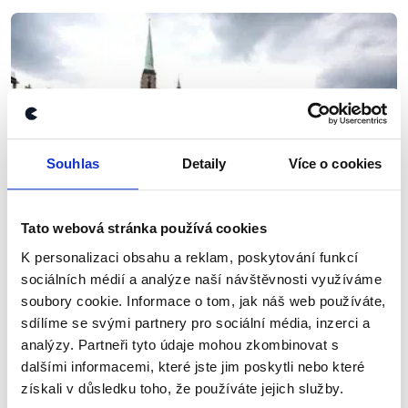
Souhlas
Detaily
Více o cookies
Tato webová stránka používá cookies
OVĚŘENO
K personalizaci obsahu a reklam, poskytování funkcí
sociálních médií a analýze naší návštěvnosti využíváme
Volby 2014 - Plzeň (2. část)
soubory cookie. Informace o tom, jak náš web používáte,
2. října 2014
sdílíme se svými partnery pro sociální média, inzerci a
analýzy. Partneři tyto údaje mohou zkombinovat s
V druhé části ověřených výroků lídrů stran z Plzně
dalšími informacemi, které jste jim poskytli nebo které
vám přinášíme faktická prohlášení Václava Štekla
získali v důsledku toho, že používáte jejich služby.
(KSČM), Martina Baxy (ODS), Ondřeje Ženíška (TOP