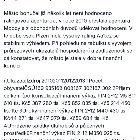
Město bohužel již několik let není hodnoceno
ratingovou agenturou, v roce 2010
přestala
agentura
Moody's z obchodních důvodů udělovat hodnocení. V
té době však Plzeň měla vysoký rating Aa1.cz se
stabilním výhledem. Při pohledu na tabulku s vývojem
průřezových ukazatelů hospodaření a zadluženosti se
dá konstatovat, že město je stále v dobré finanční
kondici.
ř.UkazatelZdroj
2010
2011
2012
2013
1Počet
obyvatelČSÚ169 935168 808167 302167 302 2Příjem
celkem (po konsolidaci)Finanční výkaz FIN 2-12 M5 811
610 tis. Kč5 387 280 tis. Kč5 852 835 tis. Kč5 214 450
tis. Kč 3ÚrokyFinanční výkaz FIN 2-12 M40 430 tis.
Kč44 871 tis. Kč47 079 tis. Kč59 684 tis. Kč
4Uhrazené splátky dluhopisů a půjčených
prostředkůFinanční výkaz FIN 2-12 M350 925 tis.