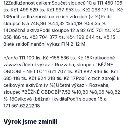
12Zadluženost celkemSoučet sloupců 10 a 111 450 106
tis. Kč1 499 529 tis. Kč1 997 953 tis. Kč2 298 171 tis. Kč
13Podíl zadluženosti na cizích zdrojích (v %)Podíl
sloupce 8 a 748,86 %44,32 %54,19 %54,35 %
14Oběžná aktivaPodíl sloupce 12 a 82 615 701 tis. Kč3
058 188 tis. Kč3 704 377 tis. Kč4 199 644 tis. Kč 15
8leté saldoFinanční výkaz FIN 2-12 M
n/an/a 111 100 tis. Kč -156 536 tis. Kč 16Krátkodobé
závazkyÚčetní výkaz - Rozvaha, sloupec "BĚŽNÉ
OBDOBÍ - NETTO"1 671 707 tis. Kč1 882 946 tis. Kč1
685 118 tis. Kč1 924 218 tis. Kč 17Podíl cizích zdrojů k
celkovým aktivům (v %)Účetní výkaz - Rozvaha,
sloupec "BĚŽNÉ OBDOBÍ"7,52 %10,80 %8,06 %8,82
% 18Celková (běžná) likviditaPodíl sloupce 16 a
171.561.622.22.18
Výrok jsme zmínili