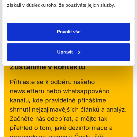
Podzimní diskuzní sezóna nabídne, zdá se, několik
získali v důsledku toho, že používáte jejich služby.
základních témat, o kterých se bude ve veřejném
prostoru mluvit. Pozornost celé společnosti láká
otázka migrace, během podtimních měsíců...
Povolit vše
Číst dál
Upravit
Zůstaňme v kontaktu
Přihlaste se k odběru našeho
newsletteru nebo
whatsappového
kanálu, kde pravidelně přinášíme
shrnutí nejzajímavějších článků a analýz.
Začněte nás odebírat, a mějte tak
přehled o tom, jaké dezinformace a
nepravdy se zrovna v Česku šíří.