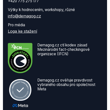
+420 775 275 177
Výtky k hodnocením, workshopy, různé
info@demagog.cz
Pro média
Loga ke stažení
Demagog.cz ctí kodex zásad
Mezinárodní fact-checkingové
organizace (IFCN)
Demagog.cz ověřuje pravdivost
vybraného obsahu pro společnost
Meta