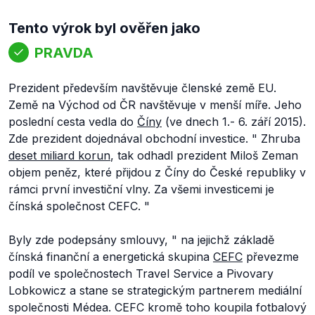
Tento výrok byl ověřen jako
PRAVDA
Prezident především navštěvuje členské země EU.
Země na Východ od ČR navštěvuje v menší míře. Jeho
poslední cesta vedla do
Číny
(ve dnech 1.- 6. září 2015).
Zde prezident dojednával obchodní investice. "
Zhruba
deset miliard korun
, tak odhadl prezident Miloš Zeman
objem peněz, které přijdou z Číny do České republiky v
rámci první investiční vlny. Za všemi investicemi je
čínská společnost CEFC.
"
Byly zde podepsány smlouvy, "
na jejichž základě
čínská finanční a energetická skupina
CEFC
převezme
podíl ve společnostech Travel Service a Pivovary
Lobkowicz a stane se strategickým partnerem mediální
společnosti Médea. CEFC kromě toho koupila fotbalový