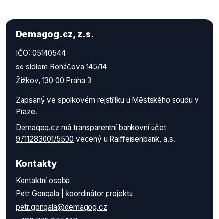
Demagog.cz, z.s.
IČO: 05140544
se sídlem Roháčova 145/14
Žižkov, 130 00 Praha 3
Zapsaný ve spolkovém rejstříku u Městského soudu v
Praze.
Demagog.cz má
transparentní bankovní účet
9711283001/5500
vedený u Raiffeisenbank, a.s.
Kontakty
Kontaktní osoba
Petr Gongala | koordinátor projektu
petr.gongala@demagog.cz