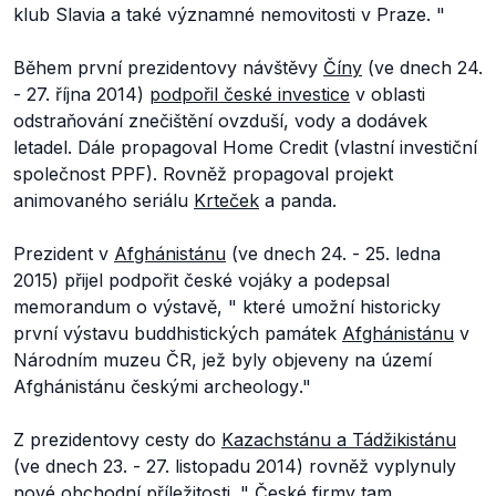
klub Slavia a také významné nemovitosti v Praze.
"
Během první prezidentovy návštěvy
Číny
(ve dnech 24.
- 27. října 2014)
podpořil české investice
v oblasti
odstraňování znečištění ovzduší, vody a dodávek
letadel. Dále propagoval Home Credit (vlastní investiční
společnost PPF). Rovněž propagoval projekt
animovaného seriálu
Krteček
a panda.
Prezident v
Afghánistánu
(ve dnech 24. - 25. ledna
2015) přijel podpořit české vojáky a podepsal
memorandum o výstavě, "
které umožní historicky
první výstavu buddhistických památek
Afghánistánu
v
Národním muzeu ČR, jež byly objeveny na území
Afghánistánu českými archeology
."
Z prezidentovy cesty do
Kazachstánu a Tádžikistánu
(ve dnech 23. - 27. listopadu 2014) rovněž vyplynuly
nové obchodní příležitosti. "
České firmy tam