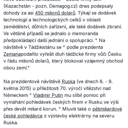
(Kazachstán - pozn. Demagog.cz) dnes podepsaly
dohody za asi
450 milionů dolarů
. Týkají se dodávek
technologií a technologických celků v oblasti
zemědělství, důlních zařízení, ale také dodávek zbraní.
Ve většině případů se jednalo o memoranda
předpokládající další jednání o spolupráci.
" Na
návštěvě v Tádžikistánu se "
p
odle prezidenta
Zemana
podařilo vyřešit dluh tádžické firmy vůči Česku
v řádu milionů dolarů, který blokoval vzájemný obchod
obou zemí
."
Na prezidentově návštěvě
Ruska
(ve dnech 8. - 9.
května 2015) u příležitosti 70. výročí vítězství nad
Německem "
Vladimir Putin
mu slíbil pomoc při
vymáhání pohledávek českých firem v Rusku ve výši
přes devět miliard korun.
" Mluvili také o
pětimiliardové
české pohledávce
z výstavby elektrárny na severu
Ruska.