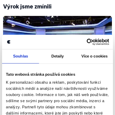
Výrok jsme zmínili
Souhlas
Detaily
Více o cookies
Tato webová stránka používá cookies
K personalizaci obsahu a reklam, poskytování funkcí
OVĚŘENO
sociálních médií a analýze naší návštěvnosti využíváme
Partie TV Prima - Fiala vs.
soubory cookie. Informace o tom, jak náš web používáte,
Stropnický
sdílíme se svými partnery pro sociální média, inzerci a
analýzy. Partneři tyto údaje mohou zkombinovat s
6. září 2015
dalšími informacemi, které jste jim poskytli nebo které