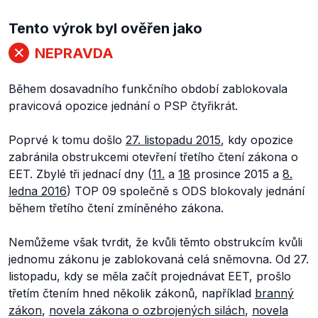
Tento výrok byl ověřen jako
NEPRAVDA
Během dosavadního funkčního období zablokovala
pravicová opozice jednání o PSP čtyřikrát.
Poprvé k tomu došlo
27. listopadu 2015
, kdy opozice
zabránila obstrukcemi otevření třetího čtení zákona o
EET. Zbylé tři jednací dny (
11.
a
18
prosince 2015 a
8.
ledna 2016
) TOP 09 společně s ODS blokovaly jednání
během třetího čtení zmíněného zákona.
Nemůžeme však tvrdit, že kvůli těmto obstrukcím kvůli
jednomu zákonu je zablokovaná celá sněmovna. Od 27.
listopadu, kdy se měla začít projednávat EET, prošlo
třetím čtením hned několik zákonů, například
branný
zákon
,
novela zákona o ozbrojených silách
,
novela