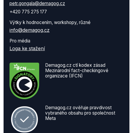
petr.gongala@demagog.cz
+420 775 275 177
Výtky k hodnocením, workshopy, různé
info@demagog.cz
Pro média
Loga ke stažení
Demagog.cz ctí kodex zásad
Mezinárodní fact-checkingové
organizace (IFCN)
Demagog.cz ověřuje pravdivost
vybraného obsahu pro společnost
Meta