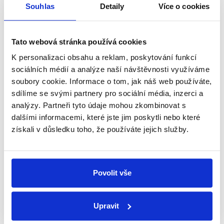
přehled o tom, jaké dezinformace a
Souhlas
Detaily
Více o cookies
nepravdy se zrovna v Česku šíří.
Tato webová stránka používá cookies
Newsletter
WhatsApp
K personalizaci obsahu a reklam, poskytování funkcí
sociálních médií a analýze naší návštěvnosti využíváme
soubory cookie. Informace o tom, jak náš web používáte,
sdílíme se svými partnery pro sociální média, inzerci a
Sociální sítě
analýzy. Partneři tyto údaje mohou zkombinovat s
dalšími informacemi, které jste jim poskytli nebo které
Nenechte si ujít nejnovější události
získali v důsledku toho, že používáte jejich služby.
z Demagog.cz. Sdílením našich
příspěvků přátelům podpoříte naši
práci.
Povolit vše
Upravit