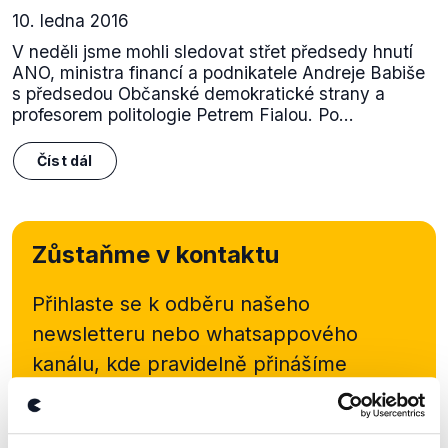
10. ledna 2016
V neděli jsme mohli sledovat střet předsedy hnutí
ANO, ministra financí a podnikatele Andreje Babiše
s předsedou Občanské demokratické strany a
profesorem politologie Petrem Fialou. Po...
Číst dál
Zůstaňme v kontaktu
Přihlaste se k odběru našeho
newsletteru nebo
whatsappového
kanálu, kde pravidelně přinášíme
shrnutí nejzajímavějších článků a analýz.
Začněte nás odebírat, a mějte tak