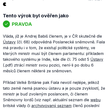
Tento výrok byl ověřen jako
PRAVDA
Vláda, jíž je Andrej Babiš členem, je v ČR skutečně dle
Ústavy
(čl. 68) odpovědná Poslanecké sněmovně. Fiala
má pravdu i v tom, že existují politické systémy, ve
kterých ministr musí být členem parlamentu: příkladem
takového systému je Indie, kde dle čl. 75 odst 5
Ústavy
(.pdf) ztrácí ministr svou pozici, není-li po dobu 6
měsíců členem některé ze sněmoven.
Příklad Velké Británie pak Fiala nevolí nejlépe, jelikož
tato země nemá psanou ústavu a je pouze zvyklostí, že
ministr je buď zvoleným poslancem, či členem
Sněmovny lordů (viz např. aktuální seznam dle
webu
britské vlády či
archvivovaný seznam
členů poslední