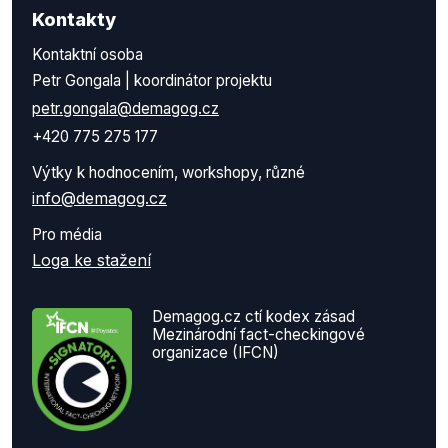
Kontakty
Kontaktní osoba
Petr Gongala | koordinátor projektu
petr.gongala@demagog.cz
+420 775 275 177
Výtky k hodnocením, workshopy, různé
info@demagog.cz
Pro média
Loga ke stažení
Demagog.cz ctí kodex zásad
Mezinárodní fact-checkingové
organizace (IFCN)