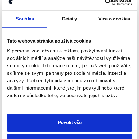
kanálu, kde pravidelně přinášíme
shrnutí nejzajímavějších článků a analýz.
Souhlas
Detaily
Více o cookies
Začněte nás odebírat, a mějte tak
přehled o tom, jaké dezinformace a
nepravdy se zrovna v Česku šíří.
Tato webová stránka používá cookies
K personalizaci obsahu a reklam, poskytování funkcí
sociálních médií a analýze naší návštěvnosti využíváme
Newsletter
WhatsApp
soubory cookie. Informace o tom, jak náš web používáte,
sdílíme se svými partnery pro sociální média, inzerci a
analýzy. Partneři tyto údaje mohou zkombinovat s
dalšími informacemi, které jste jim poskytli nebo které
Sociální sítě
získali v důsledku toho, že používáte jejich služby.
Nenechte si ujít nejnovější události
z Demagog.cz. Sdílením našich
Povolit vše
příspěvků přátelům podpoříte naši
práci.