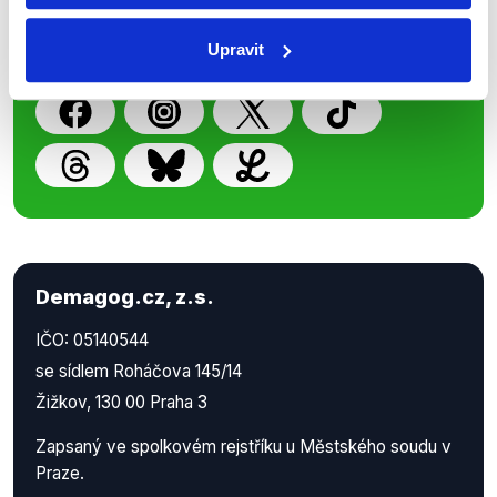
příspěvků přátelům podpoříte naši
Upravit
práci.
Demagog.cz, z.s.
IČO: 05140544
se sídlem Roháčova 145/14
Žižkov, 130 00 Praha 3
Zapsaný ve spolkovém rejstříku u Městského soudu v
Praze.