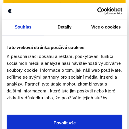
Přihlaste se k odběru našeho
newsletteru nebo
whatsappového
kanálu, kde pravidelně přinášíme
Souhlas
Detaily
Více o cookies
shrnutí nejzajímavějších článků a analýz.
Začněte nás odebírat, a mějte tak
Tato webová stránka používá cookies
přehled o tom, jaké dezinformace a
nepravdy se zrovna v Česku šíří.
K personalizaci obsahu a reklam, poskytování funkcí
sociálních médií a analýze naší návštěvnosti využíváme
soubory cookie. Informace o tom, jak náš web používáte,
Newsletter
WhatsApp
sdílíme se svými partnery pro sociální média, inzerci a
analýzy. Partneři tyto údaje mohou zkombinovat s
dalšími informacemi, které jste jim poskytli nebo které
získali v důsledku toho, že používáte jejich služby.
Sociální sítě
Nenechte si ujít nejnovější události
Povolit vše
z Demagog.cz. Sdílením našich