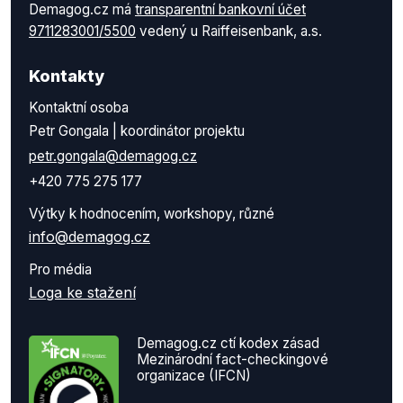
Demagog.cz má
transparentní bankovní účet
9711283001/5500
vedený u Raiffeisenbank, a.s.
Kontakty
Kontaktní osoba
Petr Gongala | koordinátor projektu
petr.gongala@demagog.cz
+420 775 275 177
Výtky k hodnocením, workshopy, různé
info@demagog.cz
Pro média
Loga ke stažení
Demagog.cz ctí kodex zásad
Mezinárodní fact-checkingové
organizace (IFCN)