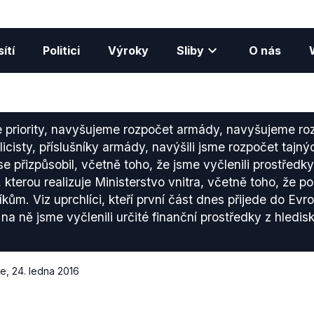
ítí
Politici
Výroky
Sliby
O nás
 priority, navyšujeme rozpočet armády, navyšujeme roz
icisty, příslušníky armády, navýšili jsme rozpočet tajn
 přizpůsobil, včetně toho, že jsme vyčlenili prostředky
y, kterou realizuje Ministerstvo vnitra, včetně toho, že
kům. Viz uprchlíci, kteří první část dnes přijede do Evro
 I na ně jsme vyčlenili určité finanční prostředky z hledis
ce
,
24. ledna 2016