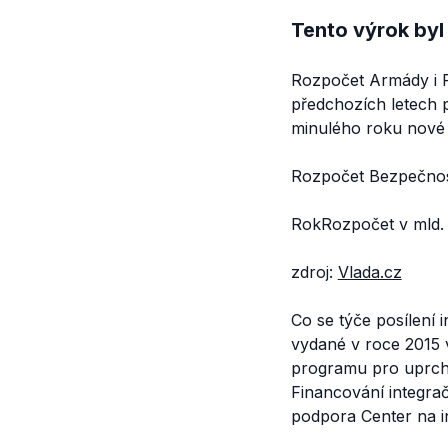
Tento výrok byl
Rozpočet Armády i P
předchozích letech p
minulého roku nové 
Rozpočet Bezpečnost
RokRozpočet v mld.
zdroj:
Vlada.cz
Co se týče posílení i
vydané v roce 2015 v
programu pro uprchlí
Financování integra
podpora Center na in