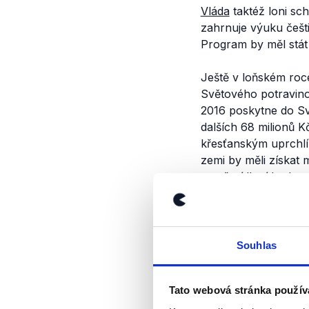
Vláda
taktéž loni sc
zahrnuje výuku češt
Program by měl stát 
Ještě v loňském ro
Světového potravino
2016 poskytne do S
dalších 68 milionů 
křesťanským uprchlík
zemi by měli získat 
na přesídlení budou 
Generace 21
, který 
závazky, ujme financ
milionu korun, o kte
Souhlas
Výrok jsme zmí
Tato webová stránka použív