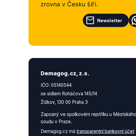
zrovna v Česku šíří.
Newsletter
Demagog.cz, z.s.
IČO: 05140544
se sídlem Roháčova 145/14
Žižkov, 130 00 Praha 3
Zapsaný ve spolkovém rejstříku u Městskéh
soudu v Praze.
Demagog.cz má
transparentní bankovní účet