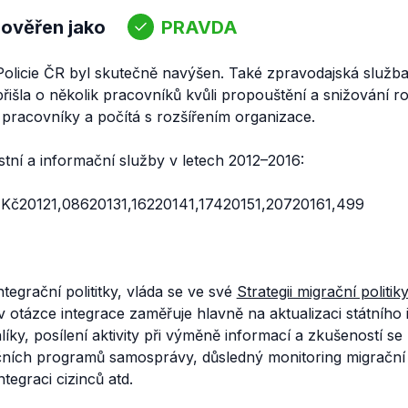
 ověřen jako
PRAVDA
olicie ČR byl skutečně navýšen. Také zpravodajská služb
řišla o několik pracovníků kvůli propouštění a snižování ro
pracovníky a počítá s rozšířením organizace.
ní a informační služby v letech 2012–2016:
 Kč20121,08620131,16220141,17420151,20720161,499
ntegrační polititky, vláda se ve své
Strategii migrační politik
 otázce integrace zaměřuje hlavně na aktualizaci státního 
ky, posílení aktivity při výměně informací a zkušeností s
čních programů samosprávy, důsledný monitoring migrační 
tegraci cizinců atd.