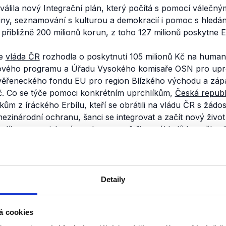
hválila nový Integrační plán, který počítá s pomocí válečn
iny, seznamování s kulturou a demokracií i pomoc s hledán
přibližně 200 milionů korun, z toho 127 milionů poskytne 
ce
vláda ČR
rozhodla o poskytnutí 105 milionů Kč na humanit
vého programu a Úřadu Vysokého komisaře OSN pro uprchl
věřeneckého fondu EU pro region Blízkého východu a záp
Kč. Co se týče pomoci konkrétním uprchlíkům,
Česká republ
ům z íráckého Erbílu, kteří se obrátili na vládu ČR s žádo
mezinárodní ochranu, šanci se integrovat a začít nový živo
sdíleny s neziskovým sektorem, většinu nákladů by měl zaji
se v této věci na vládu obrátil. V případě, že fond nebude s
ování akce ministerstvo vnitra. Maximální náklady vláda vy
ré má být navýšen rozpočet vnitra.
Detaily
nili
á cookies
Bezpečnostní situace v