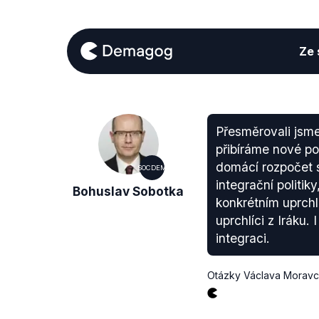
Ze s
Přesměrovali jsme
přibíráme nové pol
domácí rozpočet se
SOCDEM
integrační politik
Bohuslav Sobotka
konkrétním uprchlí
uprchlíci z Iráku.
integraci.
Otázky Václava Morav