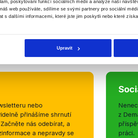
klam, poskytování funkcí sociálních médií a analýze naší návšt
24. ledna 2016
 náš web používáte, sdílíme se svými partnery pro sociální média
Předseda vlády se v Otázkách Vá
 s dalšími informacemi, které jste jim poskytli nebo které získa
tentokrát střetl s předsedou TOP 0
otázkách týkajících se migrační kr
probrali z různých pozic. Premiér háj
Upravit
Číst dál
OVĚŘENO
Soci
sletteru nebo
Nenecht
delně přinášíme shrnutí
z Dema
 Začněte nás odebírat, a
příspě
ezinformace a nepravdy se
práci.