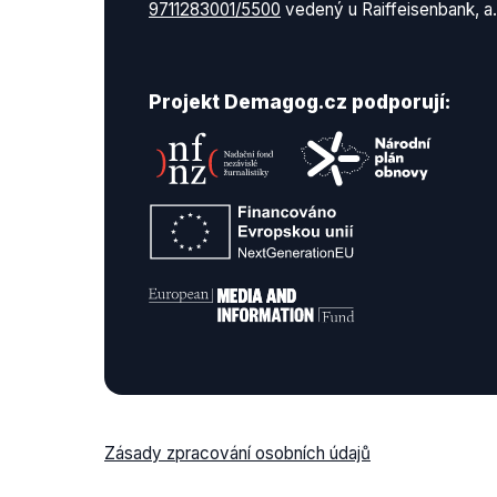
9711283001/5500
vedený u Raiffeisenbank, a.
Projekt Demagog.cz podporují:
Zásady zpracování osobních údajů