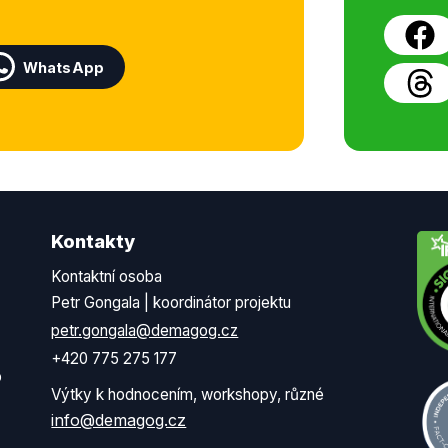
WhatsApp
Kontakty
Kontaktní osoba
Petr Gongala | koordinátor projektu
petr.gongala@demagog.cz
+420 775 275 177
o
Výtky k hodnocením, workshopy, různé
info@demagog.cz