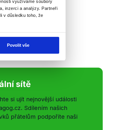
ěvnosti využíváme soubory
, inzerci a analýzy. Partneři
clava Moravce
li v důsledku toho, že
9 a to hlavně v
ize. Tu oba přítomní
il...
Povolit vše
ální sítě
e si ujít nejnovější události
gog.cz. Sdílením našich
vků přátelům podpoříte naši