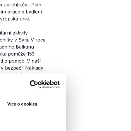
ým uprchlíkům. Plán
ím práce a bydlení.
Evropská unie.
ární aktivity
íky v Sýrii. V roce
adního Balkánu
ika
pomůže 153
stí o pomoc. V naší
t v bezpečí. Náklady
stit
Nadační fond
chopen plnit své
počítala na 32,5
Více o cookies
 ČR a EU