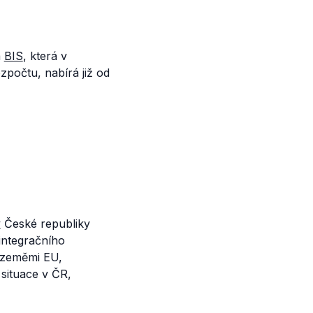
a
BIS
, která v
zpočtu, nabírá již od
y
České republiky
integračního
e zeměmi EU,
situace v ČR,