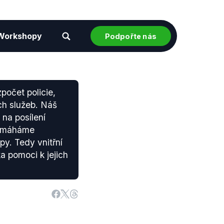
Workshopy
Podpořte nás
počet policie,
ých služeb. Náš
 na posílení
 pomáháme
py. Tedy vnitřní
ka pomoci k jejich