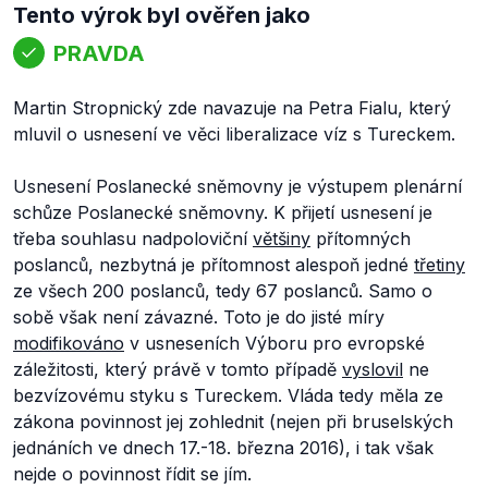
Tento výrok byl ověřen jako
PRAVDA
Martin Stropnický zde navazuje na Petra Fialu, který
mluvil o usnesení ve věci liberalizace víz s Tureckem.
Usnesení Poslanecké sněmovny je výstupem plenární
schůze Poslanecké sněmovny. K přijetí usnesení je
třeba souhlasu nadpoloviční
většiny
přítomných
poslanců, nezbytná je přítomnost alespoň jedné
třetiny
ze všech 200 poslanců, tedy 67 poslanců. Samo o
sobě však není závazné. Toto je do jisté míry
modifikováno
v usneseních Výboru pro evropské
záležitosti, který právě v tomto případě
vyslovil
ne
bezvízovému styku s Tureckem. Vláda tedy měla ze
zákona povinnost jej zohlednit (nejen při bruselských
jednáních ve dnech 17.-18. března 2016), i tak však
nejde o povinnost řídit se jím.