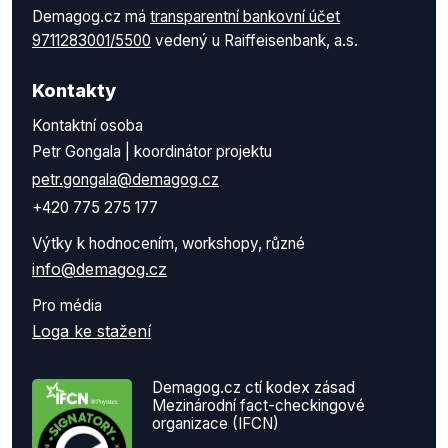
Demagog.cz má
transparentní bankovní účet
9711283001/5500
vedený u Raiffeisenbank, a.s.
Kontakty
Kontaktní osoba
Petr Gongala | koordinátor projektu
petr.gongala@demagog.cz
+420 775 275 177
Výtky k hodnocením, workshopy, různé
info@demagog.cz
Pro média
Loga ke stažení
Demagog.cz ctí kodex zásad
Mezinárodní fact-checkingové
organizace (IFCN)