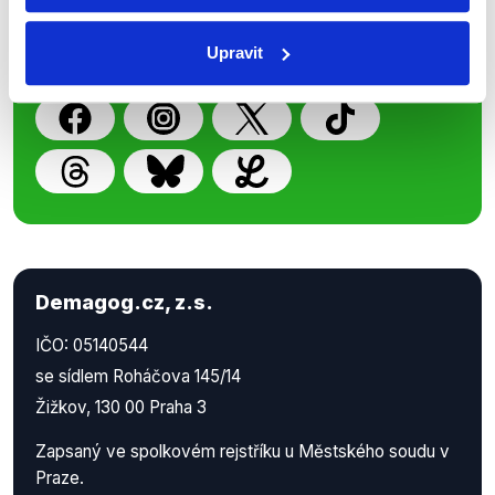
příspěvků přátelům podpoříte naši
Upravit
práci.
Demagog.cz, z.s.
IČO: 05140544
se sídlem Roháčova 145/14
Žižkov, 130 00 Praha 3
Zapsaný ve spolkovém rejstříku u Městského soudu v
Praze.