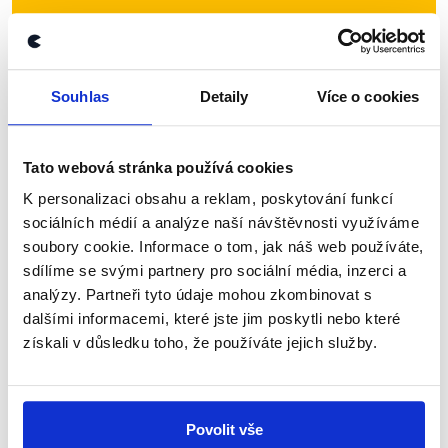
Přihlaste se k odběru našeho
newsletteru nebo
whatsappového
kanálu, kde pravidelně přinášíme
Souhlas
Detaily
Více o cookies
shrnutí nejzajímavějších článků a analýz.
Začněte nás odebírat, a mějte tak
Tato webová stránka používá cookies
přehled o tom, jaké dezinformace a
K personalizaci obsahu a reklam, poskytování funkcí
nepravdy se zrovna v Česku šíří.
sociálních médií a analýze naší návštěvnosti využíváme
soubory cookie. Informace o tom, jak náš web používáte,
Newsletter
WhatsApp
sdílíme se svými partnery pro sociální média, inzerci a
analýzy. Partneři tyto údaje mohou zkombinovat s
dalšími informacemi, které jste jim poskytli nebo které
získali v důsledku toho, že používáte jejich služby.
Sociální sítě
Nenechte si ujít nejnovější události
Povolit vše
z Demagog.cz. Sdílením našich