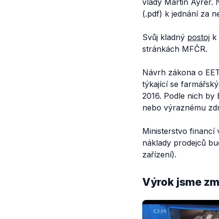
vlády Martin Ayrer.
(.pdf) k jednání za 
Svůj kladný
postoj
k 
stránkách MFČR.
Návrh zákona o EET 
týkající se farmářsk
2016. Podle nich by 
nebo výraznému zdr
Ministerstvo financí
náklady prodejců bu
zařízení).
Výrok jsme zmí