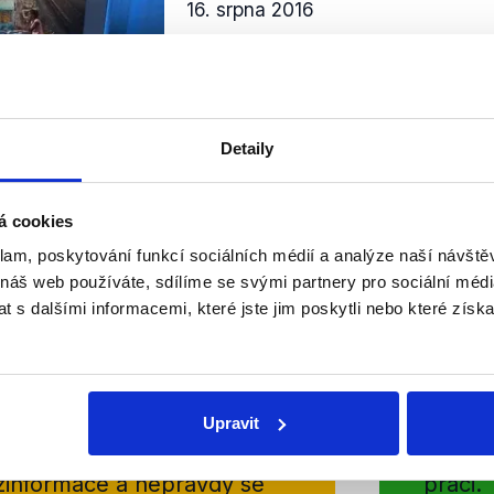
16. srpna 2016
Místopředseda Poslanecké sněmo
se po čase opět dostal do tenat n
po dnešku mu však na kontě zůsta
nepravda a dva zavádějící výroky. 
Detaily
Číst dál
OVĚŘENO
á cookies
klam, poskytování funkcí sociálních médií a analýze naší návšt
 náš web používáte, sdílíme se svými partnery pro sociální média
 s dalšími informacemi, které jste jim poskytli nebo které získa
Soci
sletteru nebo
Nenecht
delně přinášíme shrnutí
z Dema
Upravit
 Začněte nás odebírat, a
příspě
ezinformace a nepravdy se
práci.