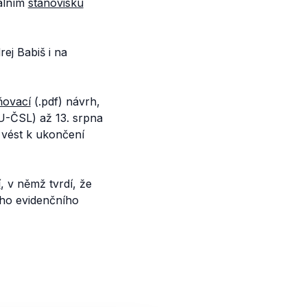
álním
stanovisku
ej Babiš i na
ovací
(.pdf) návrh,
DU-ČSL) až 13. srpna
 vést k ukončení
í
, v němž tvrdí, že
ého evidenčního