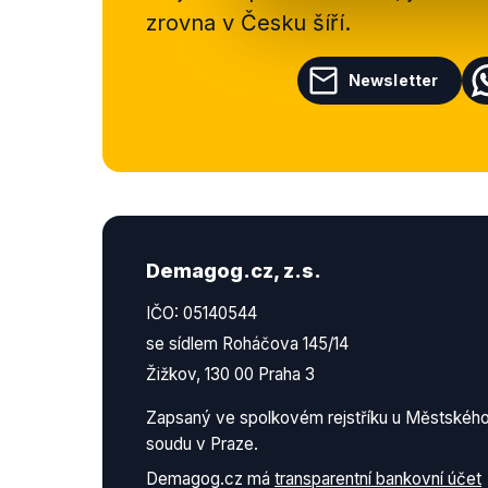
zrovna v Česku šíří.
Newsletter
Demagog.cz, z.s.
IČO: 05140544
se sídlem Roháčova 145/14
Žižkov, 130 00 Praha 3
Zapsaný ve spolkovém rejstříku u Městskéh
soudu v Praze.
Demagog.cz má
transparentní bankovní účet