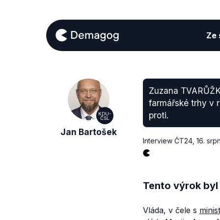
Ze s
Zuzana TVARŮŽKOVÁ
farmářské trhy v 
proti.
KDU-
ČSL
Jan Bartošek
Interview ČT24
,
16. srp
Tento výrok byl
Vláda, v čele s
minis