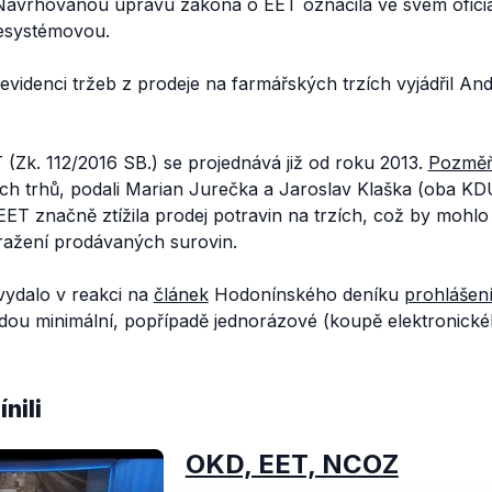
 Navrhovanou úpravu zákona o EET označila ve svém ofici
nesystémovou.
evidenci tržeb z prodeje na farmářských trzích vyjádřil Andr
(Zk. 112/2016 SB.) se projednává již od roku 2013.
Pozměň
ých trhů, podali Marian Jurečka a Jaroslav Klaška (oba K
EET značně ztížila prodej potravin na trzích, což by mohlo
ažení prodávaných surovin.
 vydalo v reakci na
článek
Hodonínského deníku
prohlášen
dou minimální, popřípadě jednorázové (koupě elektronick
nili
OKD, EET, NCOZ