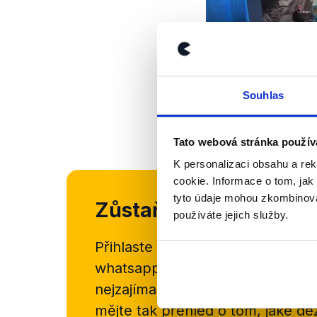
Souhlas
Tato webová stránka použív
K personalizaci obsahu a re
cookie. Informace o tom, jak
tyto údaje mohou zkombinovat
Zůstaňme v kontaktu
používáte jejich služby.
Přihlaste se k odběru našeho
new
whatsappového kanálu, kde pravi
nejzajímavějších článků a analýz.
mějte tak přehled o tom, jaké d