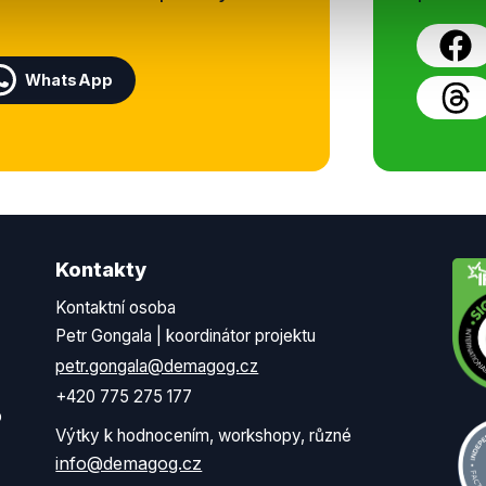
WhatsApp
Kontakty
Kontaktní osoba
Petr Gongala | koordinátor projektu
petr.gongala@demagog.cz
+420 775 275 177
o
Výtky k hodnocením, workshopy, různé
info@demagog.cz