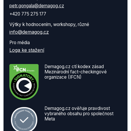
petr.gongala@demagog.cz
+420 775 275 177
Výtky k hodnocením, workshopy, různé
info@demagog.cz
Pro média
Loga ke stažení
Demagog.cz ctí kodex zásad
Mezinárodní fact-checkingové
organizace (IFCN)
Demagog.cz ověřuje pravdivost
vybraného obsahu pro společnost
Meta