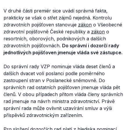
V druhé části premiér sice uvádí správná fakta,
prakticky se však o střet zájmů nejedná. Kontrolu
zdravotních pojišťoven stanovuje
zákon
o Všeobecné
zdravotní pojišťovně České republiky a
zákon
o
resortních, oborových, podnikových a dalších
zdravotních pojišťovnách.
Do správní i dozorčí rady
jednotlivých pojišťoven jmenuje vláda své zástupce.
Do správní rady VZP nominuje vláda deset členů a
dalších dvacet volí poslanci podle poměrného
zastoupení stran v Poslanecké sněmovně. Do
správních rad ostatních pojišťoven jmenuje vláda pět
členů. V obou případech přitom vláda členy správních
rad jmenuje na návrh ministra zdravotnictví. Právě
správní rada může ovlivnit uzavírání smluv a výši
příspěvků zdravotnickým zařízením.
Pro složení dozorčích rad platí z hlediska nominací