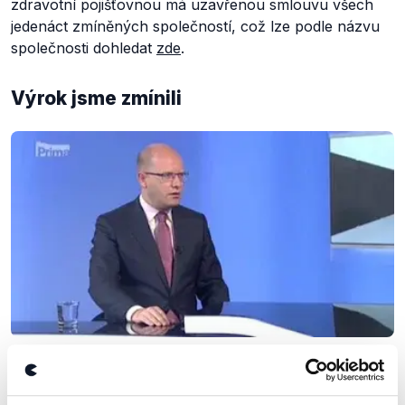
zdravotní pojišťovnou má uzavřenou smlouvu všech
jedenáct zmíněných společností, což lze podle názvu
společnosti dohledat
zde
.
Výrok jsme zmínili
OVĚŘENO
Partie Bohuslava Sobotky