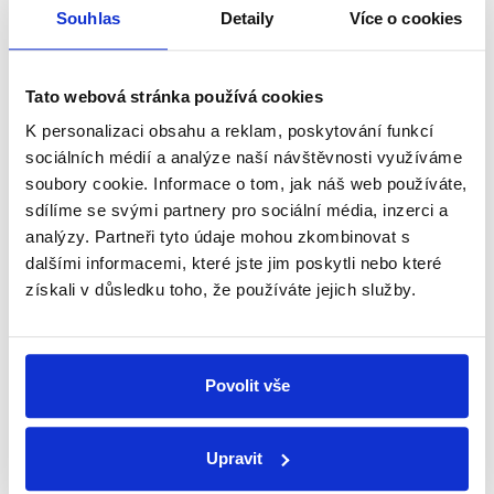
Souhlas
Detaily
Více o cookies
4. září 2016
"Kontroverzní výrok" Andreje Babiše, stav vládní
koalice, příprava na volby nebo zastropování věku
Tato webová stránka používá cookies
odchodu do důchodu. Taková byla témata nedělní
K personalizaci obsahu a reklam, poskytování funkcí
Partie TV Prima s Bohuslavem Sobotkou....
sociálních médií a analýze naší návštěvnosti využíváme
soubory cookie. Informace o tom, jak náš web používáte,
Číst dál
sdílíme se svými partnery pro sociální média, inzerci a
analýzy. Partneři tyto údaje mohou zkombinovat s
dalšími informacemi, které jste jim poskytli nebo které
Zůstaňme v kontaktu
získali v důsledku toho, že používáte jejich služby.
Přihlaste se k odběru našeho
newsletteru nebo
whatsappového
Povolit vše
kanálu, kde pravidelně přinášíme
shrnutí nejzajímavějších článků a analýz.
Upravit
Začněte nás odebírat, a mějte tak