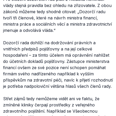
vlády stejná pravidla bez ohledu na zřizovatele. Z obou
zákonů můžeme tedy shodně citovat:
„Dozorčí radu
tvoří tři členové, které na návrh ministra financí,
ministra práce a sociálních věcí a ministra zdravotnictví
jmenuje a odvolává vláda.“
Dozorčí rada dohlíží na dodržování právních a
vnitřních předpisů pojišťovny a na její celkové
hospodaření – za tímto účelem má oprávnění nahlížet
do účetních dokladů pojišťovny. Zástupce ministerstva
financí ovšem ze své pozice není schopen pomáhat
firmám svého nadřízeného například k vyšším
příspěvkům na zdravotní péči, navíc k přijetí rozhodnutí
je potřeba nadpoloviční většina hlasů všech členů rady.
Střet zájmů tedy nemůžeme vidět ani ve faktu, že
zmíněné kliniky čerpají prostředky z veřejného
zdravotního pojištění. Například se Všeobecnou