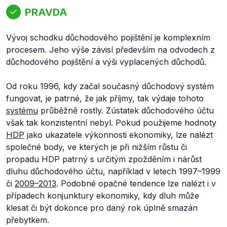
PRAVDA
Vývoj schodku důchodového pojištění je komplexním
procesem. Jeho výše závisí především na odvodech z
důchodového pojištění a výši vyplacených důchodů.
Od roku 1996, kdy začal současný důchodový systém
fungovat, je patrné, že jak příjmy, tak výdaje tohoto
systému
průběžně rostly. Zústatek důchodového účtu
však tak konzistentní nebyl. Pokud použijeme hodnoty
HDP
jako ukazatele výkonnosti ekonomiky, lze nalézt
společné body, ve kterých je při nižším růstu či
propadu HDP patrný s určitým zpožděním i nárůst
dluhu důchodového účtu, například v letech 1997–1999
či
2009–2013
. Podobné opačné tendence lze nalézt i v
případech konjunktury ekonomiky, kdy dluh může
klesat či být dokonce pro daný rok úplně smazán
přebytkem.