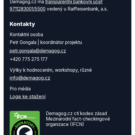
Demagog.cz má
transparentní bankovní účet
9711283001/5500
vedený u Raiffeisenbank, a.s.
Kontakty
Kontaktní osoba
Petr Gongala | koordinátor projektu
petr.gongala@demagog.cz
+420 775 275 177
Výtky k hodnocením, workshopy, různé
info@demagog.cz
Pro média
Loga ke stažení
Demagog.cz ctí kodex zásad
Mezinárodní fact-checkingové
organizace (IFCN)