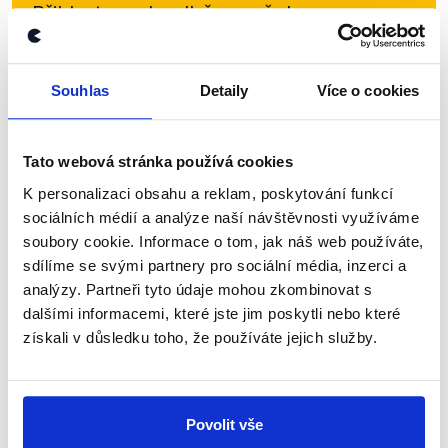
Přihlaste se k odběru našeho
newsletteru nebo
whatsappového
kanálu, kde pravidelně přinášíme
Souhlas
Detaily
Více o cookies
shrnutí nejzajímavějších článků a analýz.
Začněte nás odebírat, a mějte tak
přehled o tom, jaké dezinformace a
Tato webová stránka používá cookies
nepravdy se zrovna v Česku šíří.
K personalizaci obsahu a reklam, poskytování funkcí
sociálních médií a analýze naší návštěvnosti využíváme
soubory cookie. Informace o tom, jak náš web používáte,
Newsletter
WhatsApp
sdílíme se svými partnery pro sociální média, inzerci a
analýzy. Partneři tyto údaje mohou zkombinovat s
dalšími informacemi, které jste jim poskytli nebo které
získali v důsledku toho, že používáte jejich služby.
Sociální sítě
Nenechte si ujít nejnovější události
Povolit vše
z Demagog.cz. Sdílením našich