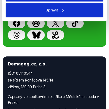
příspěvků přátelům podpoříte naši
Upravit
práci.
Demagog.cz, z.s.
IČO: 05140544
se sídlem Roháčova 145/14
Žižkov, 130 00 Praha 3
Zapsaný ve spolkovém rejstříku u Městského soudu v
Praze.