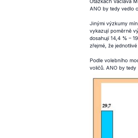
Otázkách Václava Mo
ANO by tedy vedlo o
Jinými výzkumy míní
vykazují poměrně vý
dosahují 14,4 % – 19
zřejmé, že jednotliv
Podle volebního mo
voličů. ANO by tedy