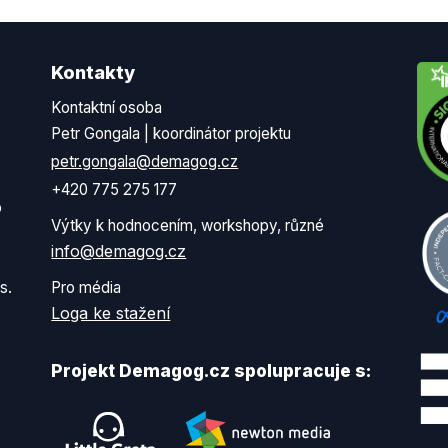
Kontakty
Kontaktní osoba
Petr Gongala | koordinátor projektu
petr.gongala@demagog.cz
+420 775 275 177
o
Výtky k hodnocením, workshopy, různé
info@demagog.cz
s.
Pro média
Loga ke stažení
Projekt Demagog.cz spolupracuje s: