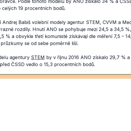
ravce. Podle tohoto modelu by ANO získalo 34 % a ČSSD 
 celých 19 procentních bodů.
 Andrej Babiš volební modely agentur STEM, CVVM a Medi
razné rozdíly. Hnutí ANO se pohybuje mezi 24,5 a 34,5 %,
,5 % a obvykle třetí komunisté získávají dle měření 7,5 – 1
é průzkumy se od sebe poměrně liší.
delu agentury
STEM
by v říjnu 2016 ANO získalo 29,7 % 
 před ČSSD vedlo o 15,3 procentních bodů.