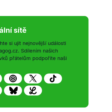
ální sítě
e si ujít nejnovější události
gog.cz. Sdílením našich
vků přátelům podpoříte naši