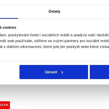
Detaily
á cookies
klam, poskytování funkcí sociálních médií a analýze naší návšt
 náš web používáte, sdílíme se svými partnery pro sociální média
 s dalšími informacemi, které jste jim poskytli nebo které získa
delu agentury
MEDIAN
by ANO získalo 24,5 % a ČSSD 18 
o 6,5 procentních bodů.
Upravit