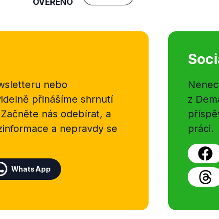
OVĚŘENO
Soci
sletteru nebo
Nenecht
delně přinášíme shrnutí
z Dema
 Začněte nás odebírat, a
příspě
ezinformace a nepravdy se
práci.
WhatsApp