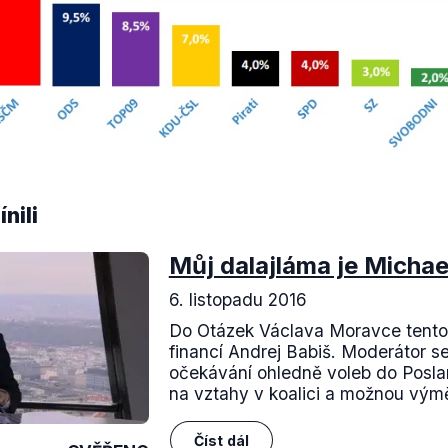
nili
Můj dalajláma je Micha
6. listopadu 2016
Do Otázek Václava Moravce tentokr
financí Andrej Babiš. Moderátor se
očekávání ohledně voleb do Posl
na vztahy v koalici a možnou výmě
Číst dál