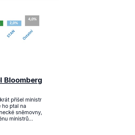
el Bloomberg
át přišel ministr
 ho ptal na
anecké sněmovny,
nu ministrů...