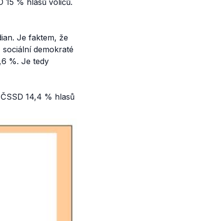
15 % hlasů voličů.
an. Je faktem, že
 sociální demokraté
4,6 %. Je tedy
a ČSSD 14,4 % hlasů