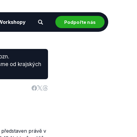
Workshopy
Podpořte nás
ozn.
sme od krajských
l představen právě v