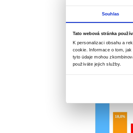
Souhlas
Tato webová stránka použív
K personalizaci obsahu a re
cookie. Informace o tom, jak
tyto údaje mohou zkombinovat
používáte jejich služby.
Podle volebního mo
by před ČSSD vedlo 