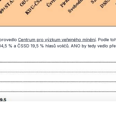
 provedlo
Centrum pro výzkum veřejného mínění
. Podle t
o 34,5 % a ČSSD 19,5 % hlasů voličů. ANO by tedy vedlo př