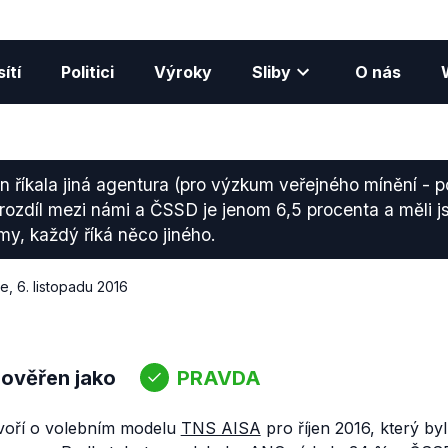
ítí
Politici
Výroky
Sliby
O nás
n říkala jiná agentura (pro výzkum veřejného mínění - p
ozdíl mezi námi a ČSSD je jenom 6,5 procenta a měli j
my, každý říká něco jiného.
ce
,
6. listopadu 2016
 ověřen jako
PRAVDA
voří o volebním modelu
TNS AISA
pro říjen 2016, který by