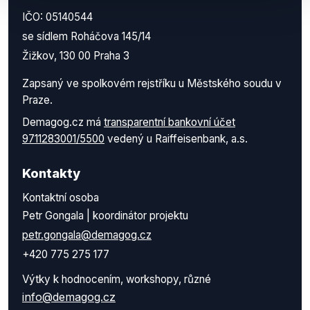
IČO: 05140544
se sídlem Roháčova 145/14
Žižkov, 130 00 Praha 3
Zapsaný ve spolkovém rejstříku u Městského soudu v
Praze.
Demagog.cz má
transparentní bankovní účet
9711283001/5500
vedený u Raiffeisenbank, a.s.
Kontakty
Kontaktní osoba
Petr Gongala | koordinátor projektu
petr.gongala@demagog.cz
+420 775 275 177
Výtky k hodnocením, workshopy, různé
info@demagog.cz