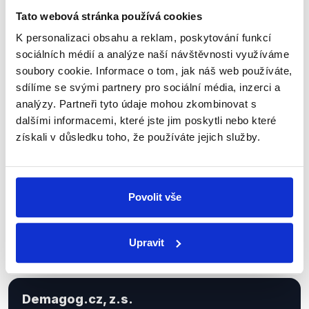
Tato webová stránka používá cookies
K personalizaci obsahu a reklam, poskytování funkcí
Sociální sítě
sociálních médií a analýze naší návštěvnosti využíváme
soubory cookie. Informace o tom, jak náš web používáte,
Nenechte si ujít nejnovější události
sdílíme se svými partnery pro sociální média, inzerci a
analýzy. Partneři tyto údaje mohou zkombinovat s
z Demagog.cz. Sdílením našich
dalšími informacemi, které jste jim poskytli nebo které
příspěvků přátelům podpoříte naši
získali v důsledku toho, že používáte jejich služby.
práci.
Povolit vše
Upravit
Demagog.cz, z.s.