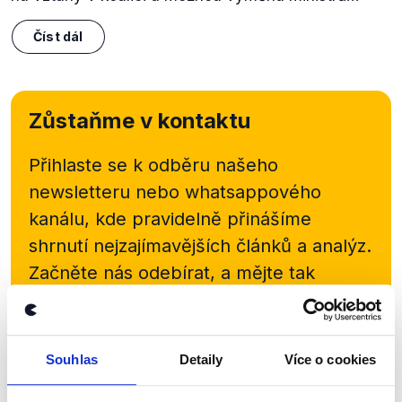
Číst dál
Zůstaňme v kontaktu
Přihlaste se k odběru našeho
newsletteru nebo
whatsappového
kanálu, kde pravidelně přinášíme
shrnutí nejzajímavějších článků a analýz.
Začněte nás odebírat, a mějte tak
přehled o tom, jaké dezinformace a
nepravdy se zrovna v Česku šíří.
Souhlas
Detaily
Více o cookies
Newsletter
WhatsApp