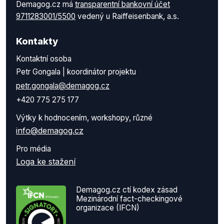
Demagog.cz má
transparentní bankovní účet
9711283001/5500
vedený u Raiffeisenbank, a.s.
Kontakty
Kontaktní osoba
Petr Gongala | koordinátor projektu
petr.gongala@demagog.cz
+420 775 275 177
Výtky k hodnocením, workshopy, různé
info@demagog.cz
Pro média
Loga ke stažení
Demagog.cz ctí kodex zásad
Mezinárodní fact-checkingové
organizace (IFCN)