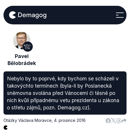
KDU-
ČSL
Pavel
Bělobrádek
Nebylo by to poprvé, kdy bychom se scházeli v
takovýchto termínech (byla-li by Poslanecká
sněmovna svolána před Vánocemi či těsně po
nich kvůli případnému vetu prezidenta u zákona
o střetu zájmů, pozn. Demagog.cz).
Otázky Václava Moravce
,
4. prosince 2016