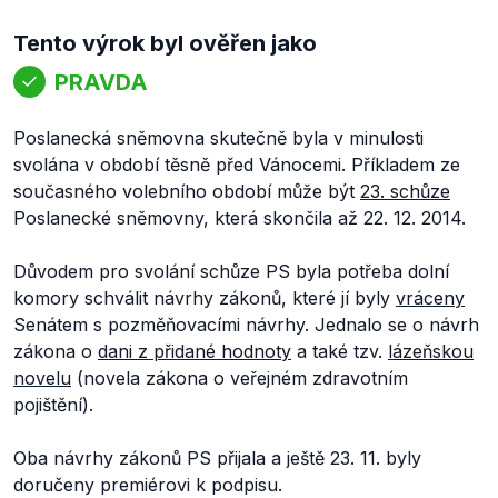
Tento výrok byl ověřen jako
PRAVDA
Poslanecká sněmovna skutečně byla v minulosti
svolána v období těsně před Vánocemi. Příkladem ze
současného volebního období může být
23. schůze
Poslanecké sněmovny, která skončila až 22. 12. 2014.
Důvodem pro svolání schůze PS byla potřeba dolní
komory schválit návrhy zákonů, které jí byly
vráceny
Senátem s pozměňovacími návrhy. Jednalo se o návrh
zákona o
dani z přidané hodnoty
a také tzv.
lázeňskou
novelu
(novela zákona o veřejném zdravotním
pojištění).
Oba návrhy zákonů PS přijala a ještě 23. 11. byly
doručeny premiérovi k podpisu.