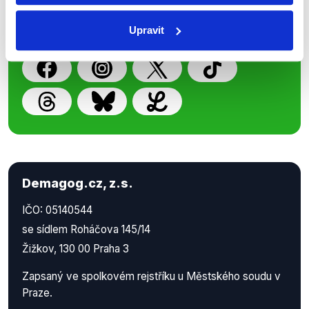
příspěvků přátelům podpoříte naši
Upravit
práci.
Demagog.cz, z.s.
IČO: 05140544
se sídlem Roháčova 145/14
Žižkov, 130 00 Praha 3
Zapsaný ve spolkovém rejstříku u Městského soudu v
Praze.