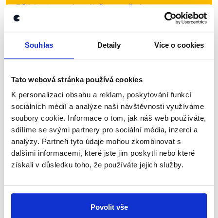
Přihlaste se k odběru našeho
newsletteru nebo
whatsappového
kanálu, kde pravidelně přinášíme
Souhlas
Detaily
Více o cookies
shrnutí nejzajímavějších článků a analýz.
Začněte nás odebírat, a mějte tak
přehled o tom, jaké dezinformace a
Tato webová stránka používá cookies
nepravdy se zrovna v Česku šíří.
K personalizaci obsahu a reklam, poskytování funkcí
sociálních médií a analýze naší návštěvnosti využíváme
soubory cookie. Informace o tom, jak náš web používáte,
Newsletter
WhatsApp
sdílíme se svými partnery pro sociální média, inzerci a
analýzy. Partneři tyto údaje mohou zkombinovat s
dalšími informacemi, které jste jim poskytli nebo které
získali v důsledku toho, že používáte jejich služby.
Sociální sítě
Nenechte si ujít nejnovější události
Povolit vše
z Demagog.cz. Sdílením našich