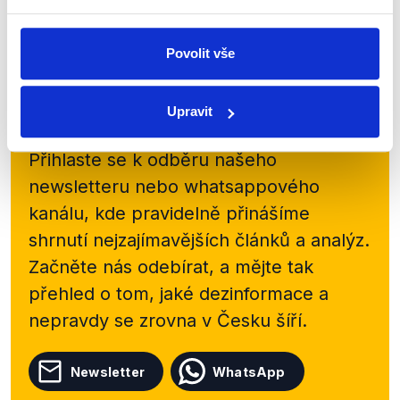
Číst dál
Povolit vše
Zůstaňme v kontaktu
Upravit
Přihlaste se k odběru našeho
newsletteru nebo
whatsappového
kanálu, kde pravidelně přinášíme
shrnutí nejzajímavějších článků a analýz.
Začněte nás odebírat, a mějte tak
přehled o tom, jaké dezinformace a
nepravdy se zrovna v Česku šíří.
Newsletter
WhatsApp