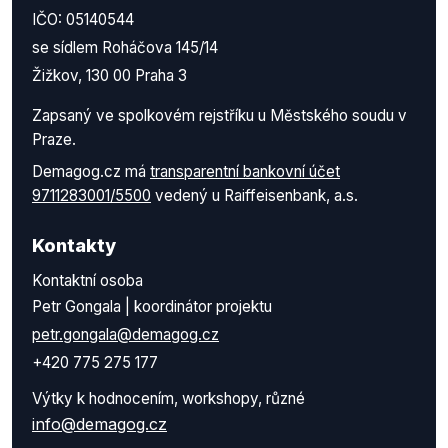
IČO: 05140544
se sídlem Roháčova 145/14
Žižkov, 130 00 Praha 3
Zapsaný ve spolkovém rejstříku u Městského soudu v
Praze.
Demagog.cz má
transparentní bankovní účet
9711283001/5500
vedený u Raiffeisenbank, a.s.
Kontakty
Kontaktní osoba
Petr Gongala | koordinátor projektu
petr.gongala@demagog.cz
+420 775 275 177
Výtky k hodnocením, workshopy, různé
info@demagog.cz