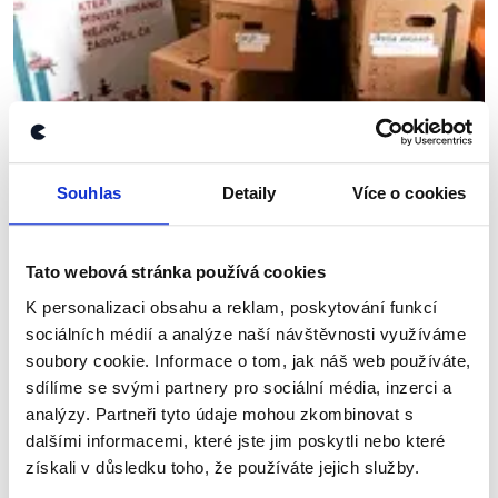
Souhlas
Detaily
Více o cookies
Tato webová stránka používá cookies
OVĚŘENO
K personalizaci obsahu a reklam, poskytování funkcí
sociálních médií a analýze naší návštěvnosti využíváme
Vládní krize?
soubory cookie. Informace o tom, jak náš web používáte,
27. dubna 2017
sdílíme se svými partnery pro sociální média, inzerci a
analýzy. Partneři tyto údaje mohou zkombinovat s
Vládní koalicí v posledních dnech rezonují zatím
nejvažnější problémy od jejího vzniku. Ministr financí
dalšími informacemi, které jste jim poskytli nebo které
je pod palbou Poslanecké sněmovny a také
získali v důsledku toho, že používáte jejich služby.
koaličního partnera ČSSD kvůli veřejně...