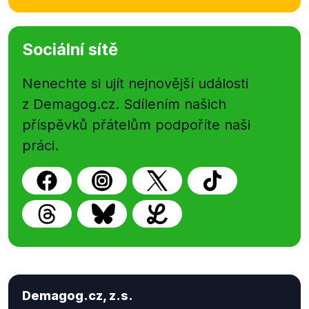
Sociální sítě
Nenechte si ujít nejnovější události
z Demagog.cz. Sdílením našich
příspěvků přátelům podpoříte naši
práci.
Demagog.cz, z.s.