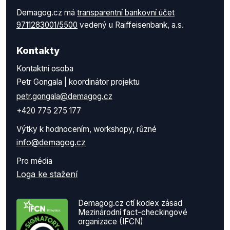
Demagog.cz má
transparentní bankovní účet
9711283001/5500
vedený u Raiffeisenbank, a.s.
Kontakty
Kontaktní osoba
Petr Gongala | koordinátor projektu
petr.gongala@demagog.cz
+420 775 275 177
Výtky k hodnocením, workshopy, různé
info@demagog.cz
Pro média
Loga ke stažení
Demagog.cz ctí kodex zásad
Mezinárodní fact-checkingové
organizace (IFCN)