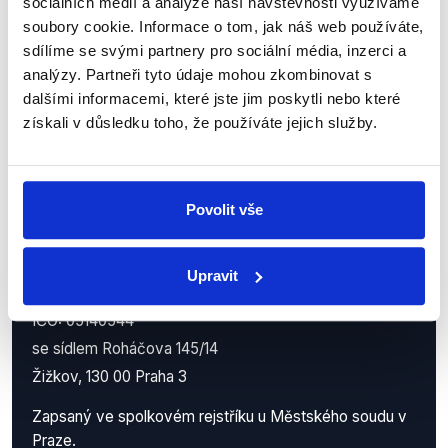
z Demagog.cz. Sdílením našich
sociálních médií a analýze naší návštěvnosti využíváme
soubory cookie. Informace o tom, jak náš web používáte,
příspěvků přátelům podpoříte naši
sdílíme se svými partnery pro sociální média, inzerci a
práci.
analýzy. Partneři tyto údaje mohou zkombinovat s
dalšími informacemi, které jste jim poskytli nebo které
získali v důsledku toho, že používáte jejich služby.
Povolit vše
Upravit
Demagog.cz, z.s.
IČO: 05140544
se sídlem Roháčova 145/14
Žižkov, 130 00 Praha 3
Zapsaný ve spolkovém rejstříku u Městského soudu v
Praze.