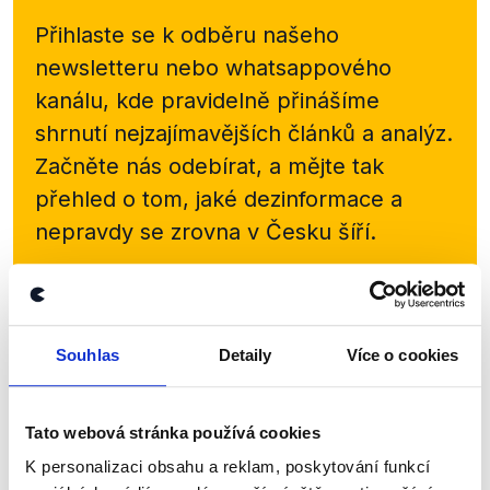
Přihlaste se k odběru našeho
newsletteru nebo
whatsappového
kanálu, kde pravidelně přinášíme
shrnutí nejzajímavějších článků a analýz.
Začněte nás odebírat, a mějte tak
přehled o tom, jaké dezinformace a
nepravdy se zrovna v Česku šíří.
Newsletter
WhatsApp
Souhlas
Detaily
Více o cookies
Sociální sítě
Tato webová stránka používá cookies
Nenechte si ujít nejnovější události
K personalizaci obsahu a reklam, poskytování funkcí