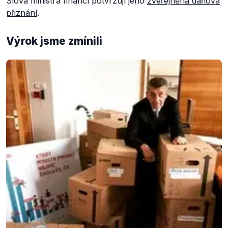
Slova ministra financí potvrzují jeho
zveřejněná daňová
přiznání
.
Výrok jsme zmínili