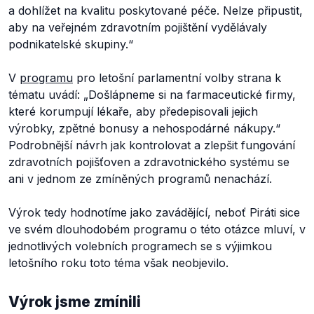
a dohlížet na kvalitu poskytované péče. Nelze připustit,
aby na veřejném zdravotním pojištění vydělávaly
podnikatelské skupiny
.“
V
programu
pro letošní parlamentní volby strana k
tématu uvádí: „
Došlápneme si na farmaceutické firmy,
které korumpují lékaře, aby předepisovali jejich
výrobky, zpětné bonusy a nehospodárné nákupy.“
Podrobnější návrh jak kontrolovat a zlepšit fungování
zdravotních pojišťoven a zdravotnického systému se
ani v jednom ze zmíněných programů nenachází.
Výrok tedy hodnotíme jako zavádějící, neboť Piráti sice
ve svém dlouhodobém programu o této otázce mluví, v
jednotlivých volebních programech se s výjimkou
letošního roku toto téma však neobjevilo.
Výrok jsme zmínili