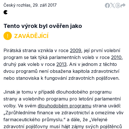
Český rozhlas
,
29. září 2017
Tento výrok byl ověřen jako
ZAVÁDĚJÍCÍ
Pirátská strana vznikla v roce
2009
, její první volební
program se tak týká parlamentních voleb v roce
2010
,
druhý pak voleb v roce
2013
. Ani v jednom z těchto
dvou programů není obsažena kapitola zdravotnictví
nebo stanoviska k fungování zdravotních pojišťoven.
Jinak je tomu v případě dlouhodobého programu
strany a volebního programu pro letošní parlamentní
volby. Ve svém
dlouhodobém programu
strana uvádí:
„
Zprůhledníme finance ve zdravotnictví a omezíme vliv
farmaceutického průmyslu
.“
a dále, že „
Veřejné
zdravotní pojišťovny musí hájit zájmy svých pojištěnců