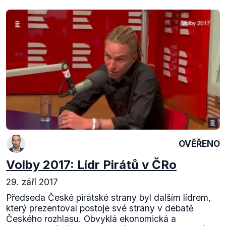
OVĚŘENO
Volby 2017: Lídr Pirátů v ČRo
29. září 2017
Předseda České pirátské strany byl dalším lídrem,
který prezentoval postoje své strany v debatě
Českého rozhlasu. Obvyklá ekonomická a