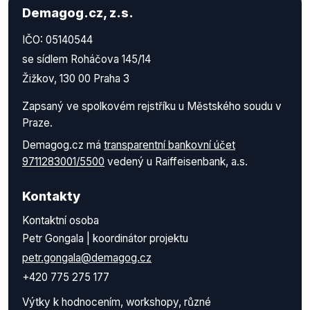
Demagog.cz, z.s.
IČO: 05140544
se sídlem Roháčova 145/14
Žižkov, 130 00 Praha 3
Zapsaný ve spolkovém rejstříku u Městského soudu v
Praze.
Demagog.cz má
transparentní bankovní účet
9711283001/5500
vedený u Raiffeisenbank, a.s.
Kontakty
Kontaktní osoba
Petr Gongala | koordinátor projektu
petr.gongala@demagog.cz
+420 775 275 177
Výtky k hodnocením, workshopy, různé