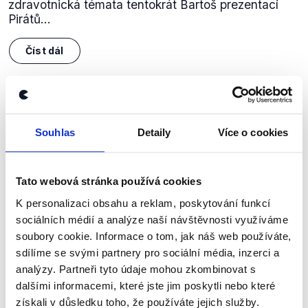
zdravotnická témata tentokrát Bartoš prezentací
Pirátů...
Číst dál
Zůstaňme v kontaktu
Souhlas
Detaily
Více o cookies
Přihlaste se k odběru našeho
newsletteru nebo
whatsappového
Tato webová stránka používá cookies
kanálu, kde pravidelně přinášíme
K personalizaci obsahu a reklam, poskytování funkcí
shrnutí nejzajímavějších článků a analýz.
sociálních médií a analýze naší návštěvnosti využíváme
Začněte nás odebírat, a mějte tak
soubory cookie. Informace o tom, jak náš web používáte,
přehled o tom, jaké dezinformace a
sdílíme se svými partnery pro sociální média, inzerci a
analýzy. Partneři tyto údaje mohou zkombinovat s
nepravdy se zrovna v Česku šíří.
dalšími informacemi, které jste jim poskytli nebo které
získali v důsledku toho, že používáte jejich služby.