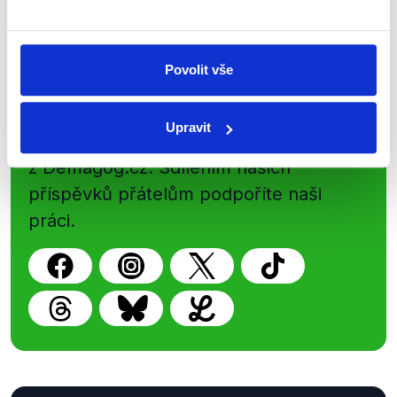
Newsletter
WhatsApp
Povolit vše
Sociální sítě
Upravit
Nenechte si ujít nejnovější události
z Demagog.cz. Sdílením našich
příspěvků přátelům podpoříte naši
práci.