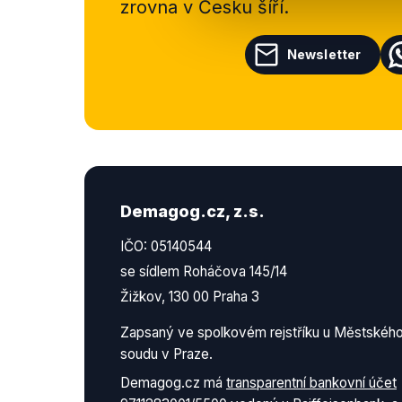
zrovna v Česku šíří.
Newsletter
Demagog.cz, z.s.
IČO: 05140544
se sídlem Roháčova 145/14
Žižkov, 130 00 Praha 3
Zapsaný ve spolkovém rejstříku u Městskéh
soudu v Praze.
Demagog.cz má
transparentní bankovní účet