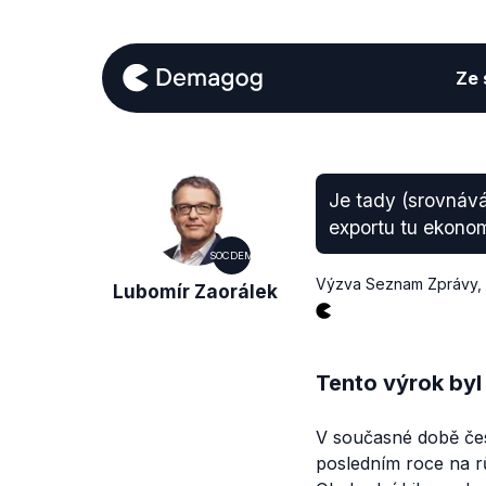
Ze s
Je tady (srovnáv
exportu tu ekonom
SOCDEM
Výzva Seznam Zprávy
,
Lubomír Zaorálek
Tento výrok byl
V současné době če
posledním roce na rů