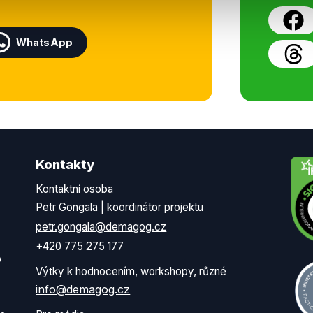
WhatsApp
Kontakty
Kontaktní osoba
Petr Gongala | koordinátor projektu
petr.gongala@demagog.cz
+420 775 275 177
o
Výtky k hodnocením, workshopy, různé
info@demagog.cz