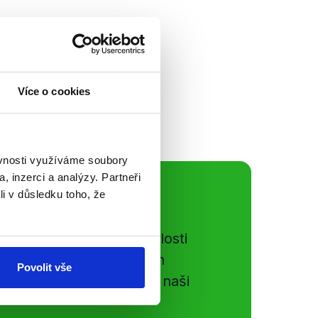
aktických výrocích
tav sociální
é představy strany
Více o cookies
ěvnosti využíváme soubory
, inzerci a analýzy. Partneři
li v důsledku toho, že
ální sítě
e si ujít nejnovější události
gog.cz. Sdílením našich
Povolit vše
vků přátelům podpoříte naši