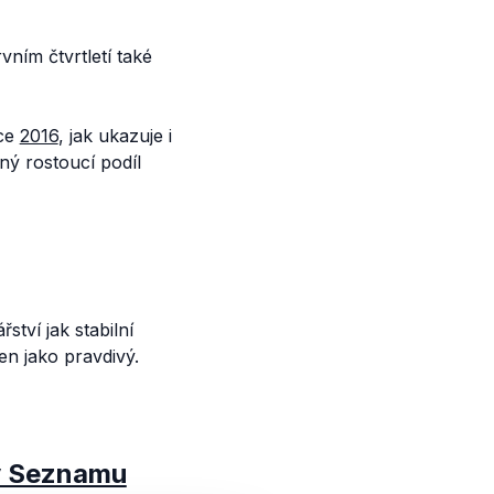
rvním čtvrtletí také
oce
2016
, jak ukazuje i
ný rostoucí podíl
tví jak stabilní
en jako pravdivý.
 v Seznamu