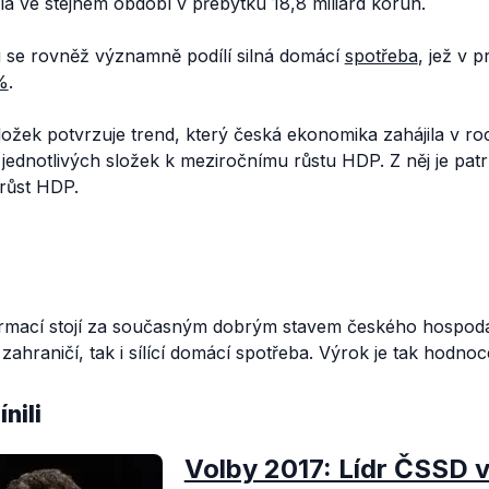
a ve stejném období v přebytku 18,8 miliard korun.
 se rovněž významně podílí silná domácí
spotřeba
, jež v p
%
.
ložek potvrzuje trend, který česká ekonomika zahájila v r
 jednotlivých složek k meziročnímu růstu HDP. Z něj je patr
růst HDP.
rmací stojí za současným dobrým stavem českého hospodářs
zahraničí, tak i sílící domácí spotřeba. Výrok je tak hodnoc
nili
Volby 2017: Lídr ČSSD