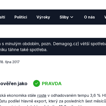
ítí
Politici
Výroky
Sliby
O nás
á s minulým obdobím, pozn. Demagog.cz) větší spotřeb
iku táhne také spotřeba.
18. října 2017
 ověřen jako
PRAVDA
ská ekonomika stále
roste
v odhadovaném tempu 3,6 % HDP
stu podílel hlavně export, který za posledních šest měsíců