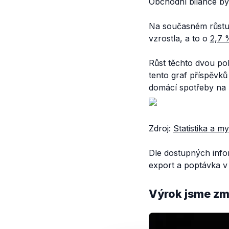
Obchodní bilance byl
Na současném růstu
vzrostla, a to o
2,7 
Růst těchto dvou po
tento graf příspěvků
domácí spotřeby na 
Zdroj:
Statistika a my
Dle dostupných info
export a poptávka v 
Výrok jsme zmí