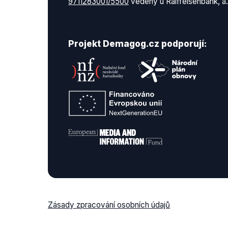
9711283001/5500
vedený u Raiffeisenbank, a.
Projekt Demagog.cz podporují:
Zásady zpracování osobních údajů