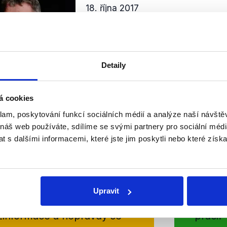
18. října 2017
Volební lídr ČSSD řešil ve svých f
tři základní oblasti. Jednak šlo o s
demokracie, dále pak o programov
pro příští volební období a řeč...
Detaily
Číst dál
OVĚŘENO
á cookies
klam, poskytování funkcí sociálních médií a analýze naší návšt
 náš web používáte, sdílíme se svými partnery pro sociální média
 s dalšími informacemi, které jste jim poskytli nebo které získa
Soci
sletteru nebo
Nenecht
delně přinášíme shrnutí
z Dema
Upravit
 Začněte nás odebírat, a
příspě
ezinformace a nepravdy se
práci.