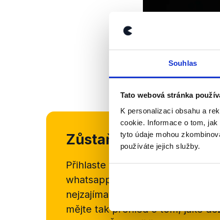
Souhlas
Tato webová stránka použív
K personalizaci obsahu a re
cookie. Informace o tom, jak
tyto údaje mohou zkombinovat
Zůstaňme v kontaktu
používáte jejich služby.
Přihlaste se k odběru našeho
new
whatsappového kanálu, kde pravi
nejzajímavějších článků a analýz.
mějte tak přehled o tom, jaké d