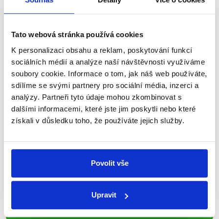
nepravdy se zrovna v Česku šíří.
Newsletter
WhatsApp
Tato webová stránka používá cookies
K personalizaci obsahu a reklam, poskytování funkcí
sociálních médií a analýze naší návštěvnosti využíváme
soubory cookie. Informace o tom, jak náš web používáte,
Sociální sítě
sdílíme se svými partnery pro sociální média, inzerci a
analýzy. Partneři tyto údaje mohou zkombinovat s
Nenechte si ujít nejnovější události
dalšími informacemi, které jste jim poskytli nebo které
získali v důsledku toho, že používáte jejich služby.
z Demagog.cz. Sdílením našich
příspěvků přátelům podpoříte naši
práci.
Povolit vše
Upravit