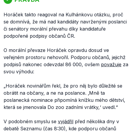
Horáček takto reagoval na Kulhánkovu otázku, proč
se domnívá, že má nad kandidáty navrženými poslanci
či senátory morální převahu díky kandidatuře
podpořené podpisy občanů ČR.
O morální převaze Horáček opravdu dosud ve
veřejném prostoru nehovořil. Podporu občanů, jejichž
podpisů nakonec odevzdal 86 000, ovšem
považuje
za
svou výhodu:
„Horáček novinářům řekl, že pro něj bylo důležité se
obrátit na občany, a ne na poslance. ‚Mně ta
poslanecká nominace připomíná knížku mého dětství,
která se jmenovala Do zoo zadními vrátky,‘ uvedl.“
V podobném smyslu se
vyjádřil
před několika dny v
debatě Seznamu (čas 8:30), kde podporu občanů