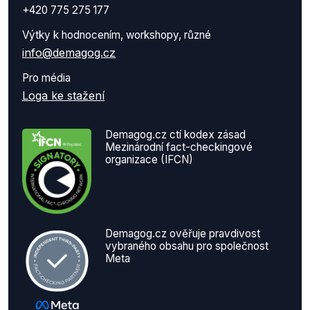
+420 775 275 177
Výtky k hodnocením, workshopy, různé
info@demagog.cz
Pro média
Loga ke stažení
Demagog.cz ctí kodex zásad
Mezinárodní fact-checkingové
organizace (IFCN)
Demagog.cz ověřuje pravdivost
vybraného obsahu pro společnost
Meta