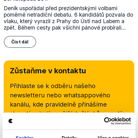
Deník uspořádal před prezidentskými volbami
poměrně netradiční debatu. 6 kandidátů pozvala do
vlaku, který vyrazil z Prahy do Ústí nad Labem a
zpět. Během cesty pak všichni pánové probírali...
Číst dál
Zůstaňme v kontaktu
Přihlaste se k odběru našeho
newsletteru nebo
whatsappového
kanálu, kde pravidelně přinášíme
shrnutí nejzajímavějších článků a analýz.
Začněte nás odebírat, a mějte tak
přehled o tom, jaké dezinformace a
Souhlas
Detaily
Více o cookies