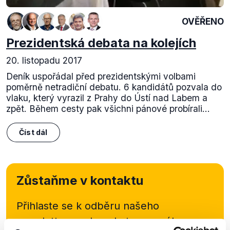
OVĚŘENO
Prezidentská debata na kolejích
20. listopadu 2017
Deník uspořádal před prezidentskými volbami
poměrně netradiční debatu. 6 kandidátů pozvala do
vlaku, který vyrazil z Prahy do Ústí nad Labem a
zpět. Během cesty pak všichni pánové probírali...
Číst dál
Zůstaňme v kontaktu
Přihlaste se k odběru našeho
newsletteru nebo
whatsappového