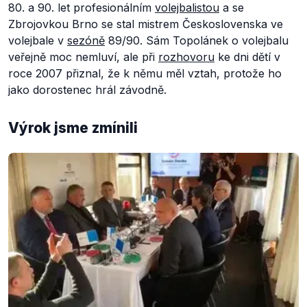
80. a 90. let profesionálním
volejbalistou
a se
Zbrojovkou Brno se stal mistrem Československa ve
volejbale v
sezóně
89/90. Sám Topolánek o volejbalu
veřejně moc nemluví, ale při
rozhovoru
ke dni dětí v
roce 2007 přiznal, že k němu měl vztah, protože ho
jako dorostenec hrál závodně.
Výrok jsme zmínili