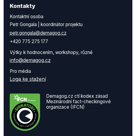
Kontakty
Kontaktní osoba
Petr Gongala | koordinátor projektu
petr.gongala@demagog.cz
+420 775 275 177
Výtky k hodnocením, workshopy, různé
info@demagog.cz
Pro média
Loga ke stažení
Demagog.cz ctí kodex zásad
Mezinárodní fact-checkingové
organizace (IFCN)