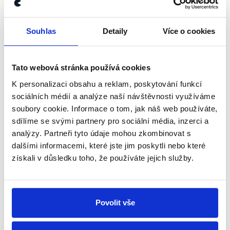
kanálu, kde pravidelně přinášíme
shrnutí nejzajímavějších článků a analýz.
Souhlas
Detaily
Více o cookies
Začněte nás odebírat, a mějte tak
přehled o tom, jaké dezinformace a
nepravdy se zrovna v Česku šíří.
Tato webová stránka používá cookies
K personalizaci obsahu a reklam, poskytování funkcí
sociálních médií a analýze naší návštěvnosti využíváme
Newsletter
WhatsApp
soubory cookie. Informace o tom, jak náš web používáte,
sdílíme se svými partnery pro sociální média, inzerci a
analýzy. Partneři tyto údaje mohou zkombinovat s
dalšími informacemi, které jste jim poskytli nebo které
Sociální sítě
získali v důsledku toho, že používáte jejich služby.
Nenechte si ujít nejnovější události
z Demagog.cz. Sdílením našich
Povolit vše
příspěvků přátelům podpoříte naši
práci.