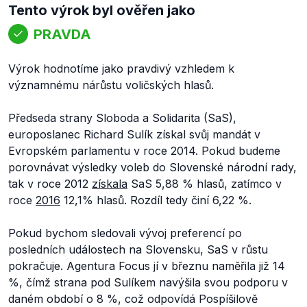
Tento výrok byl ověřen jako
PRAVDA
Výrok hodnotíme jako pravdivý vzhledem k
významnému nárůstu voličských hlasů.
Předseda strany Sloboda a Solidarita (SaS),
europoslanec Richard Sulík získal svůj mandát v
Evropském parlamentu v roce 2014. Pokud budeme
porovnávat výsledky voleb do Slovenské národní rady,
tak v roce 2012
získala
SaS 5,88 % hlasů, zatímco v
roce
2016
12,1% hlasů. Rozdíl tedy činí 6,22 %.
Pokud bychom sledovali vývoj preferencí po
posledních událostech na Slovensku, SaS v růstu
pokračuje. Agentura Focus jí v březnu naměřila již 14
%, čímž strana pod Sulíkem navýšila svou podporu v
daném období o 8 %, což odpovídá Pospíšilově