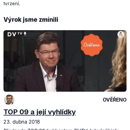
tvrzení.
Výrok jsme zmínili
OVĚŘENO
TOP 09 a její vyhlídky
23. dubna 2018