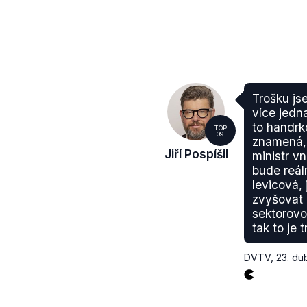
Trošku js
více jedn
to handrk
TOP
09
znamená, 
Jiří Pospíšil
ministr vn
bude reál
levicová, 
zvyšovat
sektorovo
tak to je 
DVTV
,
23. du