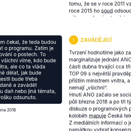
tomu, že se v roce 2011 v
roce 2015 ho
soud
odsoudi
zákazu vykonávat veřejno
K záležitosti stíhaní vrch
věnoval také
zde
.
ZAVÁDĚJÍCÍ
em čekal, že teda budou
at o programu. Zatím je
Tvrzení hodnotíme jako zav
ování o postech. To
marginalizuje jednání A
všichni víme, kdo bude
itra, ale co ta vláda
části dubna trvající cca t
ně dělat, jak bude
TOP 09 s největší pravdě
jestli bude třeba
příštím ministrem vnitra, 
 daně a zavádět
nemají „všichni“.
u daň nebo jiná témata,
Hnutí ANO začalo se soci
trošku odsunuto.
půli března 2018 a po tři t
diskuze o programových p
bna 2018
koloběh
mapuje
Česká tel
Z mediálních informací o
namátkou vybrat konsenzu