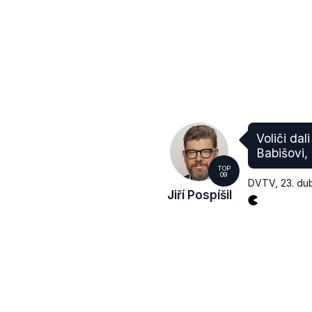
Voliči dal
Babišovi,
TOP
09
DVTV
,
23. du
Jiří Pospíšil