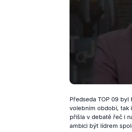
Předseda TOP 09 byl h
volebním období, tak i
přišla v debatě řeč i n
ambici být lídrem spo