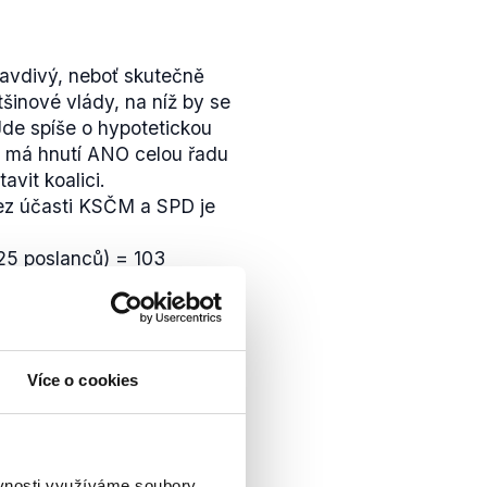
8
deklarovala
TOP 09 ústy
rkéty Pekarové
ravdivý, neboť skutečně
asovat pro důvěru
tšinové vlády, na níž by se
abiše, člověka, který v
de spíše o hypotetickou
 se nezdráhá zneužívat
 má hnutí ANO celou řadu
ověka, který opakovaně
avit koalici.
e podezřelý ze spáchání
z účasti KSČM a SPD je
u hrozí až desetiletý
25 poslanců) = 103
ve Sněmovně si TOP 09
 (22) ČSSD (15) = 115 ANO
od hnutí ANO, což dokládá
10) = 110 ANO (78) Piráti
 sdružení
KohoVolit.eu
. I
 (78) ČSSD (15) KDU-ČSL
izuje
vývoj politické
 voleb za dosavadní
Více o cookies
ím vlády byl pověřen
ou (čas 55:47).
teré strany – jmenovitě
tečně i Piráti – že by se
 vládě. Jedinou stranou
ěvnosti využíváme soubory