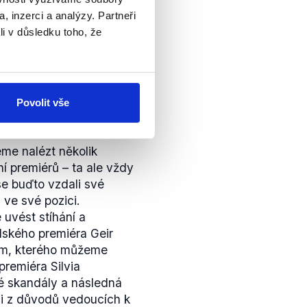
á možnost jakékoliv
, inzerci a analýzy. Partneři
je TOP 09.
li v důsledku toho, že
pravdivý. V současné
ktivní předseda vlády,
Povolit vše
íhání, než Andrej Babiš v
me nalézt několik
ní premiérů – ta ale vždy
se buďto vzdali své
i ve své pozici.
uvést stíhání a
dského premiéra Geir
ím, kterého můžeme
 premiéra Silvia
é skandály a následná
ěmi z důvodů vedoucích k