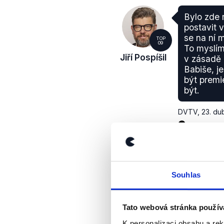
Bylo zde n
postavit 
se na ní m
TOP
09
To myslím
Jiří Pospíšil
v zásadě 
Babiše, j
být premi
být.
DVTV
,
23. du
Souhlas
Tato webová stránka použív
K personalizaci obsahu a re