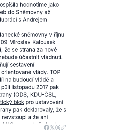
spíšila hodnotíme jako
oleb do Sněmovny až
lupráci s Andrejem
slanecké sněmovny v říjnu
 09 Miroslav Kalousek
í, že se strana za nové
 nebude účastnit vládnutí.
ují sestavení
orientované vlády. TOP
díl na budoucí vládě a
půli listopadu 2017 pak
 strany (ODS, KDU-ČSL,
ický blok
pro ustavování
any pak deklarovaly, že s
 nevstoupí a že ani
í ANO na post předsedy
e Sněmovny menšinové