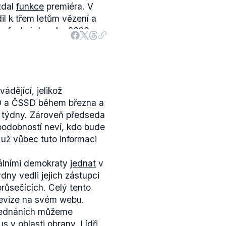
zdal
funkce
premiéra. V
l k třem letům vězení a
u funkci do roku 2020.
olných politiků se Demagog
ádějící, jelikož
NO a ČSSD během března a
ři týdny. Zároveň předseda
podobností neví, kdo bude
a už vůbec tuto informaci
álními demokraty
jednat
v
ýdny vedli jejich zástupci
růsečících. Celý tento
evize na svém webu.
 jednáních můžeme
s v oblasti
obrany
. Lídři