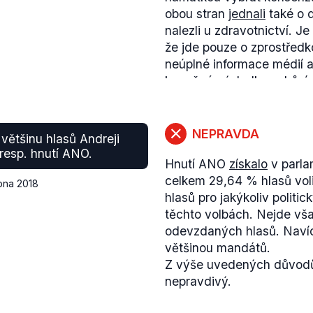
obou stran
jednali
také o d
nalezli u zdravotnictví. J
že jde pouze o zprostředk
neúplné informace médií a
konečné výsledky schůzí n
o programu ale dokumentuj
vlády pracovalo.
Zároveň existují informac
NEPRAVDA
i většinu hlasů Andreji
předala komunistům
dese
 resp. hnutí ANO.
Hnutí ANO
získalo
v parla
vítězem voleb neshodla.
„
celkem 29,64 % hlasů voli
vidíme shodu a průnik le
bna 2018
hlasů pro jakýkoliv politic
KSČM, a tudíž i prostor pr
těchto volbách. Nejde vša
prosazování ve vyjednává
odevzdaných hlasů. Naví
ANO. Teď čekáme na sta
většinou mandátů.
předseda ČSSD Jan Ham
Z výše uvedených důvodů
Při řešení personálního ob
nepravdivý.
ministerstev či působení 
Babiše ve vládě na začá