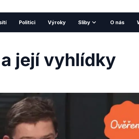
ítí
Politici
Výroky
Sliby
O nás
a její vyhlídky