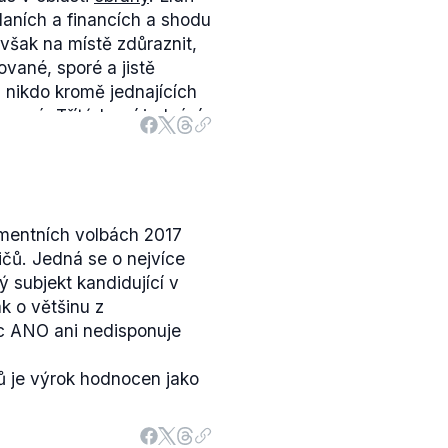
aních a financích a shodu
e však na místě zdůraznit,
ované, sporé a jistě
 nikdo kromě jednajících
ezná. Třítýdenní jednání
í, že se na společné vizi
e o
jednání
, kde ČSSD
t bodů
, na kterých se s
mentních volbách 2017
Jedná se o priority, kde
čů. Jedná se o nejvíce
vicových programů ČSSD a
ký subjekt kandidující v
o jejich společné
k o většinu z
ní o nové vládě s hnutím
c ANO ani nedisponuje
novisko KSČM,“
řekl
áček.
 je výrok hodnocen jako
sazení jednotlivých
trestně stíhaného Andreje
tku dubna 2018
došlo
k