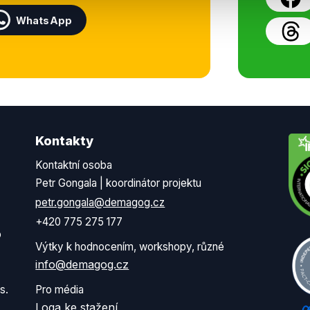
WhatsApp
Kontakty
Kontaktní osoba
Petr Gongala | koordinátor projektu
petr.gongala@demagog.cz
+420 775 275 177
o
Výtky k hodnocením, workshopy, různé
info@demagog.cz
s.
Pro média
Loga ke stažení