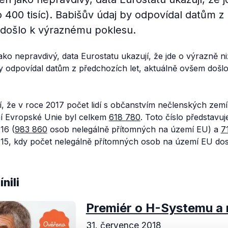
(o 400 tisíc). Babišův údaj by odpovídal datům z
došlo k výraznému poklesu.
ko nepravdivý, data Eurostatu ukazují, že jde o výrazně niž
 by odpovídal datům z předchozích let, aktuálně ovšem doš
í, že v roce 2017 počet lidí s občanstvím nečlenských zem
í Evropské Unie byl celkem
618 780
. Toto číslo představu
16 (
983 860
osob nelegálně přítomných na území EU) a
7
15, kdy počet nelegálně přítomných osob na území EU dosá
nili
Premiér o H-Systemu a 
31. července 2018