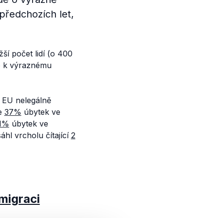
 předchozích let,
ší počet lidí (o 400
lo k výraznému
í EU nelegálně
je
37%
úbytek ve
1%
úbytek ve
hl vrcholu čítající
2
migraci