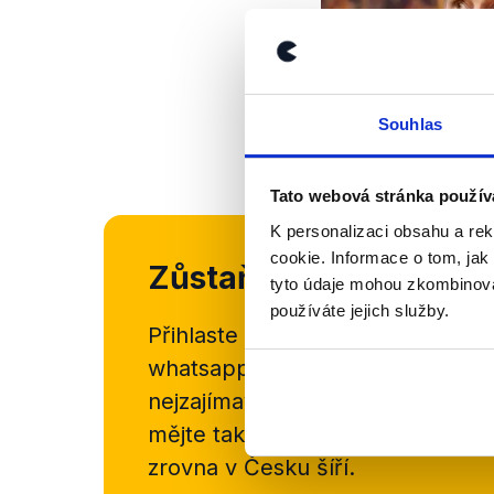
Souhlas
Tato webová stránka použív
K personalizaci obsahu a re
cookie. Informace o tom, jak
Zůstaňme v kontaktu
tyto údaje mohou zkombinovat
používáte jejich služby.
Přihlaste se k odběru našeho
new
whatsappového kanálu, kde pravi
nejzajímavějších článků a analýz.
mějte tak přehled o tom, jaké d
zrovna v Česku šíří.