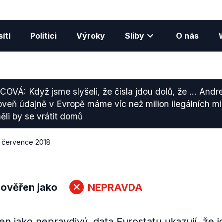
ítí
Politici
Výroky
Sliby
O nás
OVÁ: Když jsme slyšeli, že čísla jdou dolů, že ... Andr
roveň údajně v Evropě máme víc než milion ilegálních mi
ěli by se vrátit domů
. července 2018
 ověřen jako
NEPRAVDA
n jako nepravdivý, data Eurostatu ukazují, že 