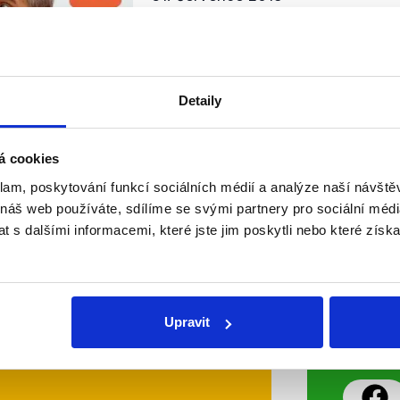
Předseda vlády Babiš v České tele
témata, která jej v poslední době
Nejprve hovořil o kauze H-System
angažmá v nastalé situaci. Větší č
Detaily
OVĚŘENO
Číst dál
á cookies
klam, poskytování funkcí sociálních médií a analýze naší návšt
 náš web používáte, sdílíme se svými partnery pro sociální média
Soci
 s dalšími informacemi, které jste jim poskytli nebo které získa
sletteru nebo
Nenecht
delně přinášíme shrnutí
z Dema
 Začněte nás odebírat, a
příspě
Upravit
ezinformace a nepravdy se
práci.