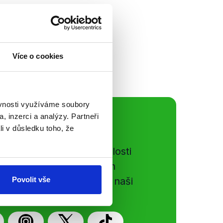
vizi popsal 2 velká
 zaměstnávala.
 a o svém
ást rozhovoru...
Více o cookies
ěvnosti využíváme soubory
, inzerci a analýzy. Partneři
ální sítě
li v důsledku toho, že
e si ujít nejnovější události
gog.cz. Sdílením našich
vků přátelům podpoříte naši
Povolit vše