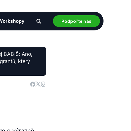
Workshopy
Podpořte nás
ej BABIŠ: Ano,
grantů, který
jde o výrazně