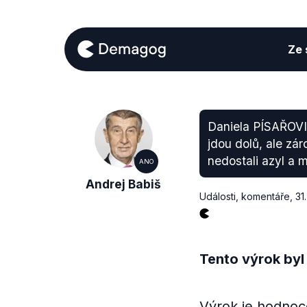
Ze s
Daniela PÍSAŘOVIC
jdou dolů, ale zá
nedostali azyl a m
ANO
Andrej Babiš
Události, komentáře
,
31
Tento výrok byl
Výrok je hodnoce