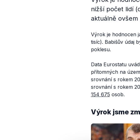
nižší počet lidí 
aktuálně ovšem 
Výrok je hodnocen ja
tisíc). Babišův údaj
poklesu.
Data Eurostatu uvád
přítomných na územ
srovnání s rokem 20
srovnání s rokem 20
154 675
osob.
Výrok jsme zmí