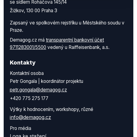
se sídlem Roháčova 145/14
Žižkov, 130 00 Praha 3
Zapsaný ve spolkovém rejstříku u Městského soudu v
Praze.
Demagog.cz má
transparentní bankovní účet
9711283001/5500
vedený u Raiffeisenbank, a.s.
Kontakty
Kontaktní osoba
Petr Gongala | koordinátor projektu
petr.gongala@demagog.cz
+420 775 275 177
Výtky k hodnocením, workshopy, různé
info@demagog.cz
Pro média
Loga ke stažení