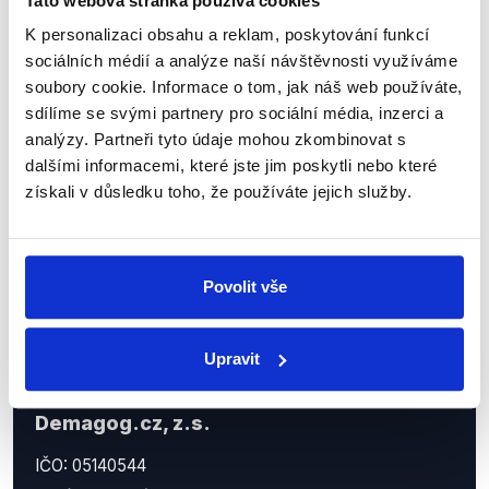
Tato webová stránka používá cookies
Sociální sítě
K personalizaci obsahu a reklam, poskytování funkcí
sociálních médií a analýze naší návštěvnosti využíváme
Nenechte si ujít nejnovější události
soubory cookie. Informace o tom, jak náš web používáte,
sdílíme se svými partnery pro sociální média, inzerci a
z Demagog.cz. Sdílením našich
analýzy. Partneři tyto údaje mohou zkombinovat s
příspěvků přátelům podpoříte naši
dalšími informacemi, které jste jim poskytli nebo které
práci.
získali v důsledku toho, že používáte jejich služby.
Povolit vše
Upravit
Demagog.cz, z.s.
IČO: 05140544