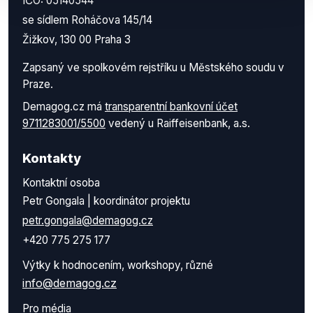
IČO: 05140544
se sídlem Roháčova 145/14
Žižkov, 130 00 Praha 3
Zapsaný ve spolkovém rejstříku u Městského soudu v
Praze.
Demagog.cz má
transparentní bankovní účet
9711283001/5500
vedený u Raiffeisenbank, a.s.
Kontakty
Kontaktní osoba
Petr Gongala | koordinátor projektu
petr.gongala@demagog.cz
+420 775 275 177
Výtky k hodnocením, workshopy, různé
info@demagog.cz
Pro média