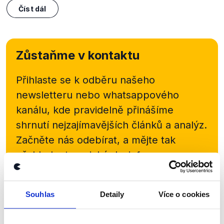
Číst dál
Zůstaňme v kontaktu
Přihlaste se k odběru našeho
newsletteru nebo
whatsappového
kanálu, kde pravidelně přinášíme
shrnutí nejzajímavějších článků a analýz.
Začněte nás odebírat, a mějte tak
přehled o tom, jaké dezinformace a
nepravdy se zrovna v Česku šíří.
Souhlas
Detaily
Více o cookies
Newsletter
WhatsApp