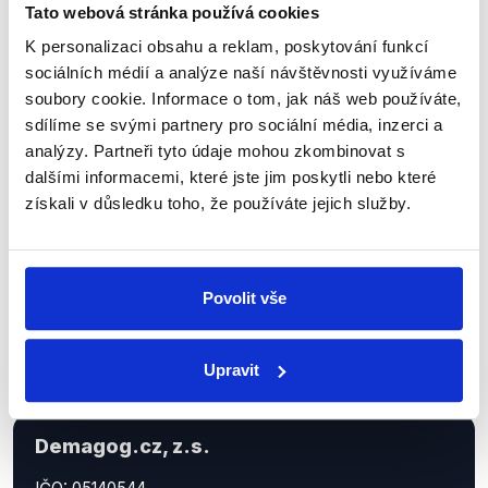
Tato webová stránka používá cookies
K personalizaci obsahu a reklam, poskytování funkcí
Sociální sítě
sociálních médií a analýze naší návštěvnosti využíváme
soubory cookie. Informace o tom, jak náš web používáte,
Nenechte si ujít nejnovější události
sdílíme se svými partnery pro sociální média, inzerci a
z Demagog.cz. Sdílením našich
analýzy. Partneři tyto údaje mohou zkombinovat s
příspěvků přátelům podpoříte naši
dalšími informacemi, které jste jim poskytli nebo které
získali v důsledku toho, že používáte jejich služby.
práci.
Povolit vše
Upravit
Demagog.cz, z.s.