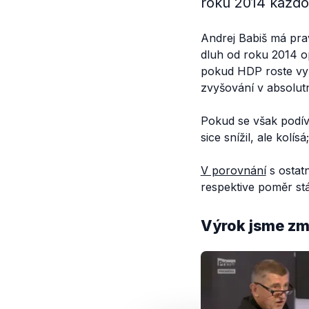
roku 2014 každo
Andrej Babiš má pra
dluh od roku 2014 
pokud HDP roste vyš
zvyšování v absolutn
Pokud se však pod
sice snížil, ale kolís
V porovnání
s ostatn
respektive poměr st
Výrok jsme zmí