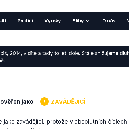
ítí
Politici
Výroky
Sliby
O nás
iš, 2014, vidíte a tady to letí dole. Stále snižujeme dluh
pě.
 ověřen jako
ZAVÁDĚJÍCÍ
jako zavádějící, protože v absolutních číslech 