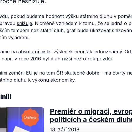
ročně nesnižuje.
vdu, pokud budeme hodnotit výšku státního dluhu v pomě
opravdu
snižuje
. Nicméně vzhledem k tomu, že se jedná o po
ším tempem než státní dluh, graf bude ukazovat snižování 
ím vyjádření.
íváme na
absolutní čísla
, výsledek není tak jednoznačný. Od
á; např. v roce 2016 byl dluh nižší než o rok později.
ími zeměni EU je na tom ČR skutečně dobře - má čtvrtý nej
átního dluhu k výkonu ekonomiky.
nili
Premiér o migraci, evro
politicích a českém dluh
13. září 2018