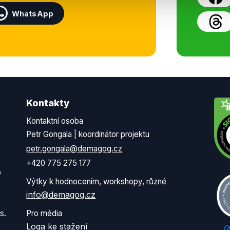
WhatsApp
Kontakty
Kontaktní osoba
Petr Gongala | koordinátor projektu
petr.gongala@demagog.cz
+420 775 275 177
o
Výtky k hodnocením, workshopy, různé
info@demagog.cz
s.
Pro média
Loga ke stažení