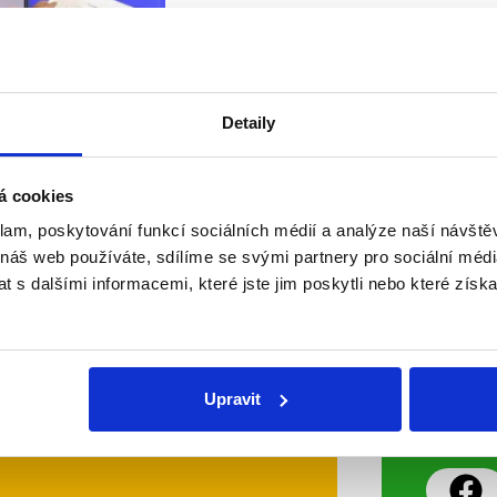
Andrej Babiš se rozpovídal o migr
jednáních v EU ohledně této probl
přátelských i problematických vzt
evropskými politiky. Neopomněl ani
OVĚŘENO
Detaily
Číst dál
á cookies
klam, poskytování funkcí sociálních médií a analýze naší návšt
 náš web používáte, sdílíme se svými partnery pro sociální média
Soci
 s dalšími informacemi, které jste jim poskytli nebo které získa
sletteru nebo
Nenecht
delně přinášíme shrnutí
z Dema
 Začněte nás odebírat, a
příspě
Upravit
ezinformace a nepravdy se
práci.