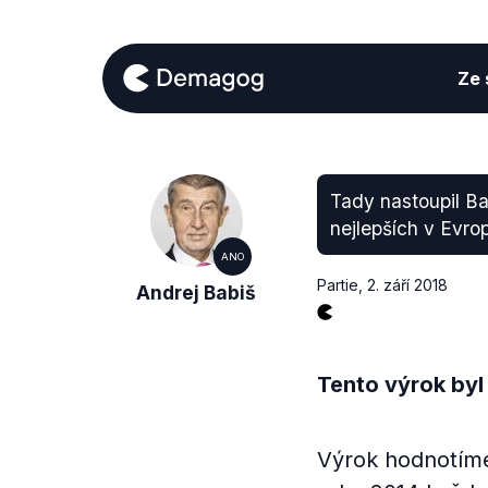
Ze s
Tady nastoupil Bab
nejlepších v Evro
ANO
Partie
,
2. září 2018
Andrej Babiš
Tento výrok byl
Výrok hodnotíme 