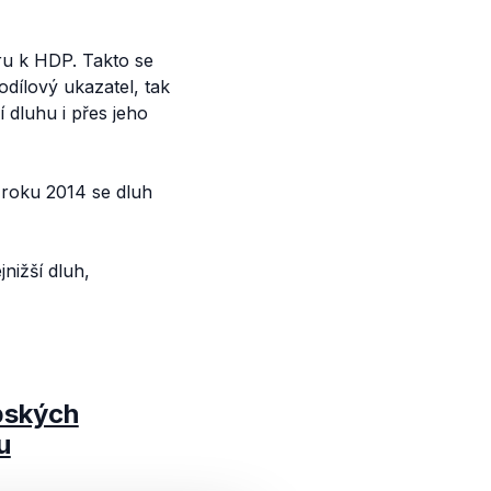
ru k HDP. Takto se
dílový ukazatel, tak
dluhu i přes jeho
 roku 2014 se dluh
nižší dluh,
pských
u