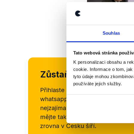
Souhlas
Tato webová stránka použív
K personalizaci obsahu a re
cookie. Informace o tom, jak
Zůstaňme v kontaktu
tyto údaje mohou zkombinovat
používáte jejich služby.
Přihlaste se k odběru našeho
new
whatsappového kanálu, kde pravi
nejzajímavějších článků a analýz.
mějte tak přehled o tom, jaké d
zrovna v Česku šíří.