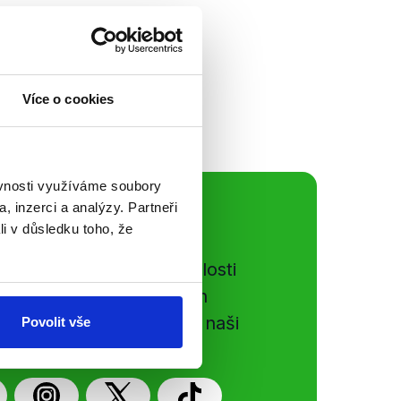
aci, o současných
ematiky a
azích mezi
 pohovořit o...
Více o cookies
ěvnosti využíváme soubory
, inzerci a analýzy. Partneři
ální sítě
li v důsledku toho, že
e si ujít nejnovější události
gog.cz. Sdílením našich
vků přátelům podpoříte naši
Povolit vše