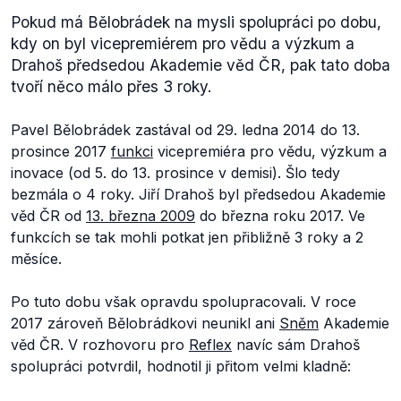
Pokud má Bělobrádek na mysli spolupráci po dobu,
kdy on byl vicepremiérem pro vědu a výzkum a
Drahoš předsedou Akademie věd ČR, pak tato doba
tvoří něco málo přes 3 roky.
Pavel Bělobrádek zastával od 29. ledna 2014 do 13.
prosince 2017
funkci
vicepremiéra pro vědu, výzkum a
inovace (od 5. do 13. prosince v demisi). Šlo tedy
bezmála o 4 roky. Jiří Drahoš byl předsedou Akademie
věd ČR od
13. března 2009
do března roku 2017. Ve
funkcích se tak mohli potkat jen přibližně 3 roky a 2
měsíce.
Po tuto dobu však opravdu spolupracovali. V roce
2017 zároveň Bělobrádkovi neunikl ani
Sněm
Akademie
věd ČR. V rozhovoru pro
Reflex
navíc sám Drahoš
spolupráci potvrdil, hodnotil ji přitom velmi kladně: