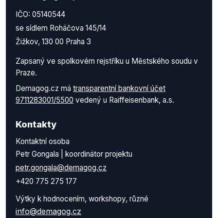
IČO: 05140544
se sídlem Roháčova 145/14
Žižkov, 130 00 Praha 3
Zapsaný ve spolkovém rejstříku u Městského soudu v
Praze.
Demagog.cz má
transparentní bankovní účet
9711283001/5500
vedený u Raiffeisenbank, a.s.
Kontakty
Kontaktní osoba
Petr Gongala | koordinátor projektu
petr.gongala@demagog.cz
+420 775 275 177
Výtky k hodnocením, workshopy, různé
info@demagog.cz