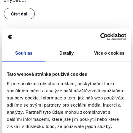
Číst dál
Zůstaňme v kontaktu
Souhlas
Detaily
Více o cookies
Přihlaste se k odběru našeho
newsletteru nebo
whatsappového
kanálu, kde pravidelně přinášíme
Tato webová stránka používá cookies
shrnutí nejzajímavějších článků a analýz.
K personalizaci obsahu a reklam, poskytování funkcí
sociálních médií a analýze naší návštěvnosti využíváme
Začněte nás odebírat, a mějte tak
soubory cookie. Informace o tom, jak náš web používáte,
přehled o tom, jaké dezinformace a
sdílíme se svými partnery pro sociální média, inzerci a
nepravdy se zrovna v Česku šíří.
analýzy. Partneři tyto údaje mohou zkombinovat s
dalšími informacemi, které jste jim poskytli nebo které
získali v důsledku toho, že používáte jejich služby.
Newsletter
WhatsApp