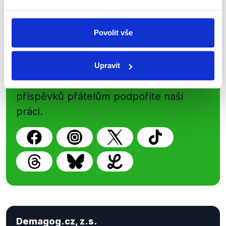
Povolit vše
Sociální sítě
Nenechte si ujít nejnovější události
Upravit
z Demagog.cz. Sdílením našich
příspěvků přátelům podpoříte naši
práci.
Demagog.cz, z.s.