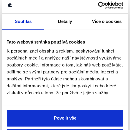
newsletteru nebo
whatsappového
kanálu, kde pravidelně přinášíme
shrnutí nejzajímavějších článků a analýz.
Souhlas
Detaily
Více o cookies
Začněte nás odebírat, a mějte tak
přehled o tom, jaké dezinformace a
Tato webová stránka používá cookies
nepravdy se zrovna v Česku šíří.
K personalizaci obsahu a reklam, poskytování funkcí
sociálních médií a analýze naší návštěvnosti využíváme
Newsletter
WhatsApp
soubory cookie. Informace o tom, jak náš web používáte,
sdílíme se svými partnery pro sociální média, inzerci a
analýzy. Partneři tyto údaje mohou zkombinovat s
dalšími informacemi, které jste jim poskytli nebo které
Sociální sítě
získali v důsledku toho, že používáte jejich služby.
Nenechte si ujít nejnovější události
z Demagog.cz. Sdílením našich
Povolit vše
příspěvků přátelům podpoříte naši