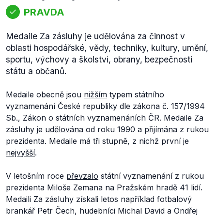
PRAVDA
Medaile Za zásluhy je udělována za činnost v
oblasti hospodářské, vědy, techniky, kultury, umění,
sportu, výchovy a školství, obrany, bezpečnosti
státu a občanů.
Medaile obecně jsou
nižším
typem státního
vyznamenání České republiky dle zákona č. 157/1994
Sb., Zákon o státních vyznamenáních ČR. Medaile Za
zásluhy je
udělován
a
od roku 1990 a
přijímána
z rukou
prezidenta. Medaile má tři stupně, z nichž první je
nejvyšší
.
V letošním roce
převzalo
státní vyznamenání z rukou
prezidenta Miloše Zemana na Pražském hradě 41 lidí.
Medaili Za zásluhy získali letos například fotbalový
brankář Petr Čech, hudebníci Michal David a Ondřej