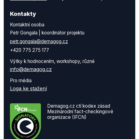
Kontakty
Kontaktní osoba
Petr Gongala | koordinátor projektu
petr.gongala@demagog.cz
+420 775 275 177
Výtky k hodnocením, workshopy, různé
info@demagog.cz
Pro média
Loga ke stažení
Demagog.cz ctí kodex zásad
Mezinárodní fact-checkingové
organizace (IFCN)