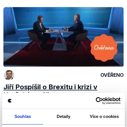
OVĚŘENO
Jiří Pospíšil o Brexitu i krizi v
Kerčském zálivu
27. listopadu 2018
Jak se vyvíjejí dohody s Velkou Británií o jejím
Souhlas
Detaily
Více o cookies
odchodu z EU, co říká mezinárodní právo na krizi v
Kerčském průlivu nebo jak vznikala koalice na