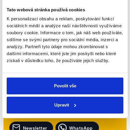
pražském magistrátu. To všechno si můžete...
Tato webová stránka používá cookies
Číst dál
K personalizaci obsahu a reklam, poskytování funkcí
sociálních médií a analýze naší návštěvnosti využíváme
soubory cookie. Informace o tom, jak náš web používáte,
sdílíme se svými partnery pro sociální média, inzerci a
Zůstaňme v kontaktu
analýzy. Partneři tyto údaje mohou zkombinovat s
dalšími informacemi, které jste jim poskytli nebo které
Přihlaste se k odběru našeho
získali v důsledku toho, že používáte jejich služby.
newsletteru nebo
whatsappového
kanálu, kde pravidelně přinášíme
shrnutí nejzajímavějších článků a analýz.
Povolit vše
Začněte nás odebírat, a mějte tak
přehled o tom, jaké dezinformace a
Upravit
nepravdy se zrovna v Česku šíří.
Newsletter
WhatsApp