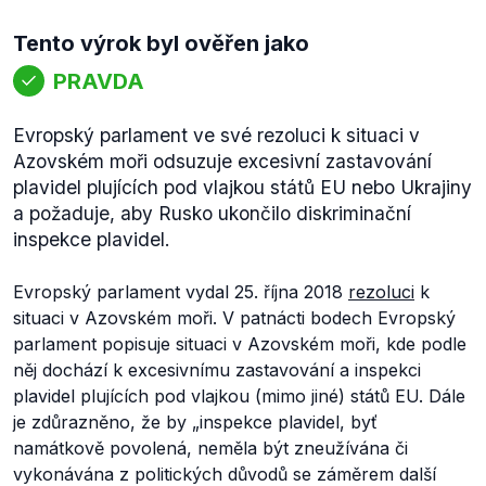
Tento výrok byl ověřen jako
PRAVDA
Evropský parlament ve své rezoluci k situaci v
Azovském moři odsuzuje excesivní zastavování
plavidel plujících pod vlajkou států EU nebo Ukrajiny
a požaduje, aby Rusko ukončilo diskriminační
inspekce plavidel.
Evropský parlament vydal 25. října 2018
rezoluci
k
situaci v Azovském moři. V patnácti bodech Evropský
parlament popisuje situaci v Azovském moři, kde podle
něj dochází k excesivnímu zastavování a inspekci
plavidel plujících pod vlajkou (mimo jiné) států EU. Dále
je zdůrazněno, že by
„inspekce plavidel, byť
namátkově povolená, neměla být zneužívána či
vykonávána z politických důvodů se záměrem další