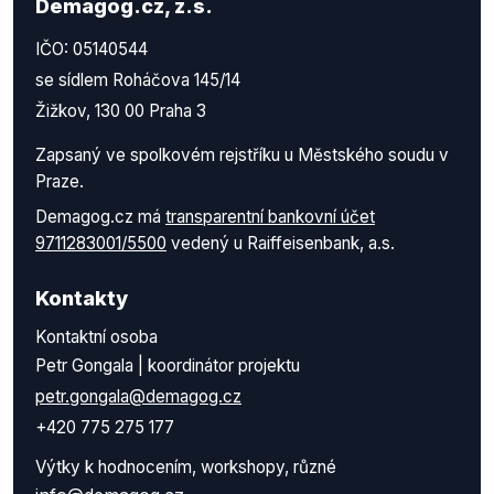
Demagog.cz, z.s.
IČO: 05140544
se sídlem Roháčova 145/14
Žižkov, 130 00 Praha 3
Zapsaný ve spolkovém rejstříku u Městského soudu v
Praze.
Demagog.cz má
transparentní bankovní účet
9711283001/5500
vedený u Raiffeisenbank, a.s.
Kontakty
Kontaktní osoba
Petr Gongala | koordinátor projektu
petr.gongala@demagog.cz
+420 775 275 177
Výtky k hodnocením, workshopy, různé