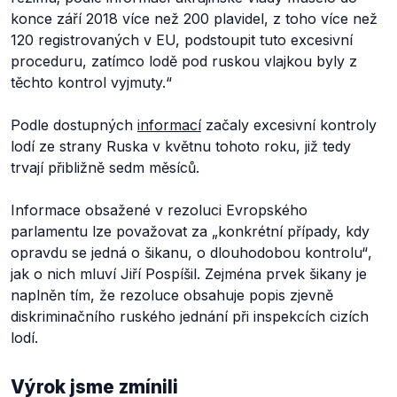
konce září 2018 více než 200 plavidel, z toho více než
120 registrovaných v EU, podstoupit tuto excesivní
proceduru, zatímco lodě pod ruskou vlajkou byly z
těchto kontrol vyjmuty.“
Podle dostupných
informací
začaly excesivní kontroly
lodí ze strany Ruska v květnu tohoto roku, již tedy
trvají přibližně sedm měsíců.
Informace obsažené v rezoluci Evropského
parlamentu lze považovat za
„konkrétní případy, kdy
opravdu se jedná o šikanu, o dlouhodobou kontrolu“
,
jak o nich mluví Jiří Pospíšil. Zejména prvek šikany je
naplněn tím, že rezoluce obsahuje popis zjevně
diskriminačního ruského jednání při inspekcích cizích
lodí.
Výrok jsme zmínili