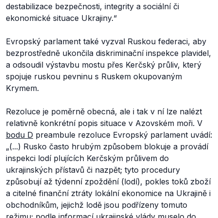
destabilizace bezpečnosti, integrity a sociální či
ekonomické situace Ukrajiny.“
Evropský parlament také vyzval Ruskou federaci, aby
bezprostředně ukončila diskriminační inspekce plavidel,
a odsoudil výstavbu mostu přes Kerčský průliv, který
spojuje ruskou pevninu s Ruskem okupovaným
Krymem.
Rezoluce je poměrně obecná, ale i tak v ní lze nalézt
relativně konkrétní popis situace v Azovském moři. V
bodu D
preambule rezoluce Evropský parlament uvádí:
„(...) Rusko často hrubým způsobem blokuje a provádí
inspekci lodí plujících Kerčským průlivem do
ukrajinských přístavů či nazpět; tyto procedury
způsobují až týdenní zpoždění (lodí), pokles toků zboží
a citelné finanční ztráty lokální ekonomice na Ukrajině i
obchodníkům, jejichž lodě jsou podřízeny tomuto
režimu; podle informací ukrajinské vlády muselo do