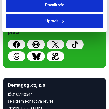
Povolit vše
Nenechte si ujít nejnovější události
z Demagog.cz. Sdílením našich
Upravit
příspěvků přátelům podpoříte naši
práci.
Demagog.cz, z.s.
IČO: 05140544
se sídlem Roháčova 145/14
Žižkov, 130 00 Praha 3