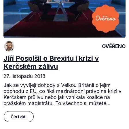
OVĚŘENO
Jiří Pospíšil o Brexitu i krizi v
Kerčském zálivu
27. listopadu 2018
Jak se vyvíjejí dohody s Velkou Británií o jejím
odchodu z EU, co říká mezinárodní právo na krizi v
Kerčském průlivu nebo jak vznikala koalice na
pražském magistrátu. To všechno si můžete...
Číst dál