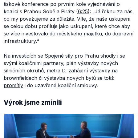
tiskové konference po prvním kole vyjednávání o
koalici s Prahou Sobě a Piráty (
6:25
): „
Já řeknu za nás,
co my považujeme za důležité. Víte, že naše uskupení
se celou dobu profiluje jako uskupení, které chce aby
se více investovalo do městského majetku, do dopravní
infrastruktury.
“
Na investicích se Spojené síly pro Prahu shodly i se
svými koaličními partnery, plán výstavby nových
silničních okruhů, metra D, zahájení výstavby na
brownfieldech či výstavba nových bytů se totiž
promítly
i do uzavřené koaliční smlouvy.
Výrok jsme zmínili