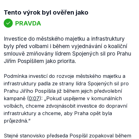
Tento výrok byl ověřen jako
PRAVDA
Investice do městského majetku a infrastruktury
byly před volbami i během vyjednávání o koaliční
smlouvě zmiňovány lídrem Spojených sil pro Prahu
Jiřím Pospíšilem jako priorita.
Podmínka investicí do rozvoje městského majetku a
infrastruktury padla ze strany lídra Spojených sil pro
Prahu Jiřího Pospíšila již během jejich předvolební
kampaně (
0:07
): „
Pokud uspějeme v komunálních
volbách, chceme zdvojnásobit investice do dopravní
infrastruktury a chceme, aby Praha opět byla
průjezdná.
“
Stejné stanovisko předseda Pospíšil zopakoval během