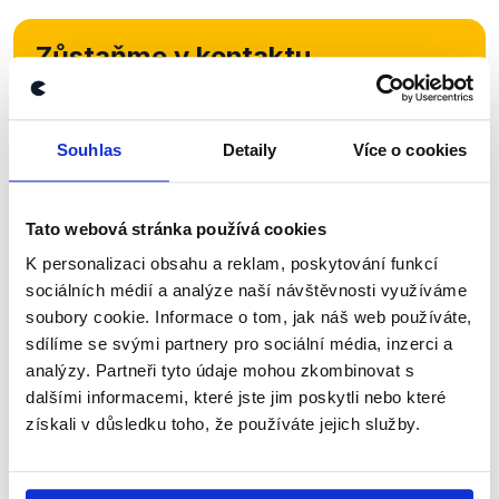
Zůstaňme v kontaktu
Přihlaste se k odběru našeho
newsletteru nebo
whatsappového
Souhlas
Detaily
Více o cookies
kanálu, kde pravidelně přinášíme
shrnutí nejzajímavějších článků a analýz.
Tato webová stránka používá cookies
Začněte nás odebírat, a mějte tak
K personalizaci obsahu a reklam, poskytování funkcí
přehled o tom, jaké dezinformace a
sociálních médií a analýze naší návštěvnosti využíváme
nepravdy se zrovna v Česku šíří.
soubory cookie. Informace o tom, jak náš web používáte,
sdílíme se svými partnery pro sociální média, inzerci a
analýzy. Partneři tyto údaje mohou zkombinovat s
Newsletter
WhatsApp
dalšími informacemi, které jste jim poskytli nebo které
získali v důsledku toho, že používáte jejich služby.
Sociální sítě