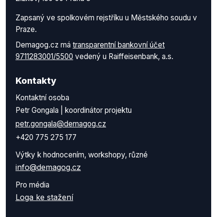
Zapsaný ve spolkovém rejstříku u Městského soudu v
Praze.
Demagog.cz má
transparentní bankovní účet
9711283001/5500
vedený u Raiffeisenbank, a.s.
Kontakty
Kontaktní osoba
Petr Gongala | koordinátor projektu
petr.gongala@demagog.cz
+420 775 275 177
Výtky k hodnocením, workshopy, různé
info@demagog.cz
Pro média
Loga ke stažení