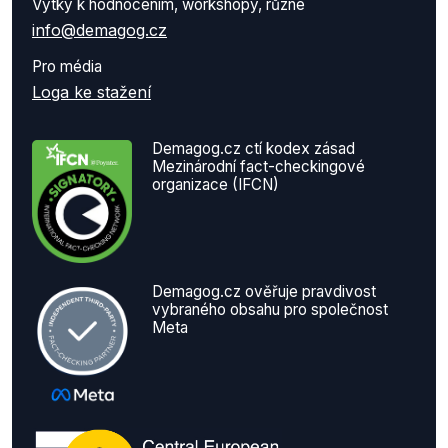
Výtky k hodnocením, workshopy, různé
info@demagog.cz
Pro média
Loga ke stažení
Demagog.cz ctí kodex zásad
Mezinárodní fact-checkingové
organizace (IFCN)
Demagog.cz ověřuje pravdivost
vybraného obsahu pro společnost
Meta