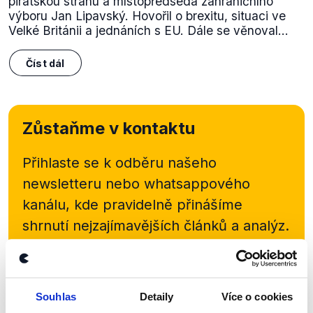
pirátskou stranu a místopředseda zahraničního
výboru Jan Lipavský. Hovořil o brexitu, situaci ve
Velké Británii a jednáních s EU. Dále se věnoval...
Číst dál
Zůstaňme v kontaktu
Přihlaste se k odběru našeho
newsletteru nebo
whatsappového
kanálu, kde pravidelně přinášíme
shrnutí nejzajímavějších článků a analýz.
Začněte nás odebírat, a mějte tak
přehled o tom, jaké dezinformace a
nepravdy se zrovna v Česku šíří.
Souhlas
Detaily
Více o cookies