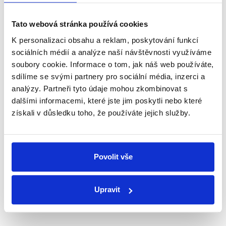
Newsletter
WhatsApp
Tato webová stránka používá cookies
K personalizaci obsahu a reklam, poskytování funkcí
sociálních médií a analýze naší návštěvnosti využíváme
Sociální sítě
soubory cookie. Informace o tom, jak náš web používáte,
sdílíme se svými partnery pro sociální média, inzerci a
Nenechte si ujít nejnovější události
analýzy. Partneři tyto údaje mohou zkombinovat s
dalšími informacemi, které jste jim poskytli nebo které
z Demagog.cz. Sdílením našich
získali v důsledku toho, že používáte jejich služby.
příspěvků přátelům podpoříte naši
práci.
Povolit vše
Upravit