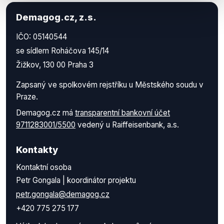
Demagog.cz, z.s.
IČO: 05140544
se sídlem Roháčova 145/14
Žižkov, 130 00 Praha 3
Zapsaný ve spolkovém rejstříku u Městského soudu v
Praze.
Demagog.cz má
transparentní bankovní účet
9711283001/5500
vedený u Raiffeisenbank, a.s.
Kontakty
Kontaktní osoba
Petr Gongala | koordinátor projektu
petr.gongala@demagog.cz
+420 775 275 177