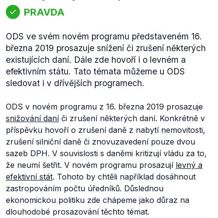
PRAVDA
ODS ve svém novém programu představeném 16.
března 2019 prosazuje snížení či zrušení některých
existujících daní. Dále zde hovoří i o levném a
efektivním státu. Tato témata můžeme u ODS
sledovat i v dřívějších programech.
ODS v novém programu z 16. března 2019 prosazuje
snižování daní
či zrušení některých daní. Konkrétně v
příspěvku hovoří o zrušení daně z nabytí nemovitosti,
zrušení silniční daně či znovuzavedení pouze dvou
sazeb DPH. V souvislosti s daněmi kritizují vládu za to,
že neumí šetřit. V novém programu prosazují
levný a
efektivní stát
. Tohoto by chtěli například dosáhnout
zastropováním počtu úředníků. Důslednou
ekonomickou politiku zde chápeme jako důraz na
dlouhodobé prosazování těchto témat.