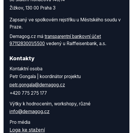
Žižkov, 130 00 Praha 3
Zapsaný ve spolkovém rejstříku u Městského soudu v
Praze.
Demagog.cz má
transparentní bankovní účet
9711283001/5500
vedený u Raiffeisenbank, a.s.
Kontakty
Kontaktní osoba
Petr Gongala | koordinátor projektu
petr.gongala@demagog.cz
+420 775 275 177
Výtky k hodnocením, workshopy, různé
info@demagog.cz
Pro média
Loga ke stažení