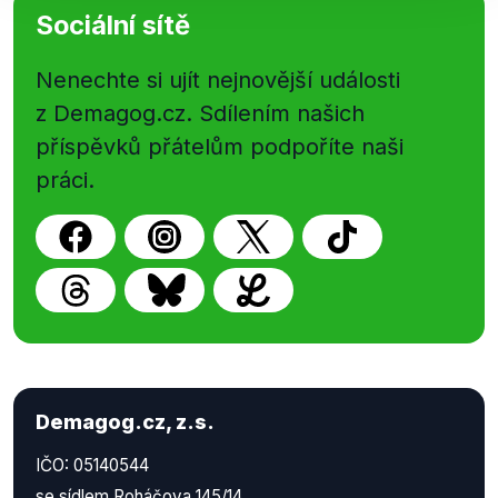
Sociální sítě
Nenechte si ujít nejnovější události
z Demagog.cz. Sdílením našich
příspěvků přátelům podpoříte naši
práci.
Demagog.cz, z.s.
IČO: 05140544
se sídlem Roháčova 145/14