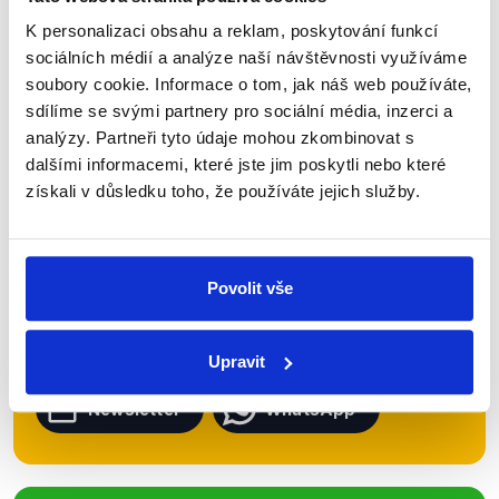
K personalizaci obsahu a reklam, poskytování funkcí
sociálních médií a analýze naší návštěvnosti využíváme
Zůstaňme v kontaktu
soubory cookie. Informace o tom, jak náš web používáte,
sdílíme se svými partnery pro sociální média, inzerci a
analýzy. Partneři tyto údaje mohou zkombinovat s
Přihlaste se k odběru našeho
dalšími informacemi, které jste jim poskytli nebo které
newsletteru nebo
whatsappového
získali v důsledku toho, že používáte jejich služby.
kanálu, kde pravidelně přinášíme
shrnutí nejzajímavějších článků a analýz.
Začněte nás odebírat, a mějte tak
Povolit vše
přehled o tom, jaké dezinformace a
nepravdy se zrovna v Česku šíří.
Upravit
Newsletter
WhatsApp