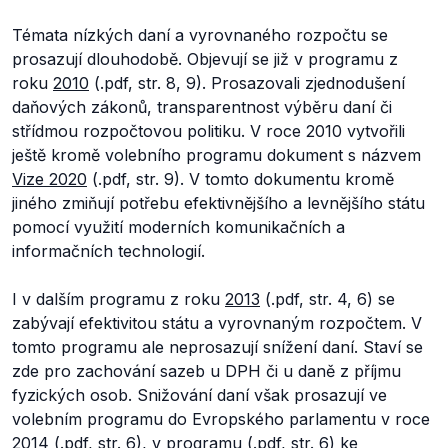
Témata nízkých daní a vyrovnaného rozpočtu se
prosazují dlouhodobě. Objevují se již v programu z
roku
2010
(.pdf, str. 8, 9). Prosazovali zjednodušení
daňových zákonů, transparentnost výběru daní či
střídmou rozpočtovou politiku. V roce 2010 vytvořili
ještě kromě volebního programu dokument s názvem
Vize 2020
(.pdf, str. 9). V tomto dokumentu kromě
jiného zmiňují potřebu efektivnějšího a levnějšího státu
pomocí využití moderních komunikačních a
informačních technologií.
I v dalším programu z roku
2013
(.pdf, str. 4, 6) se
zabývají efektivitou státu a vyrovnaným rozpočtem. V
tomto programu ale neprosazují snížení daní. Staví se
zde pro zachování sazeb u DPH či u daně z příjmu
fyzických osob. Snižování daní však prosazují ve
volebním programu do Evropského parlamentu v roce
2014
(.pdf, str. 6), v
programu
(.pdf, str. 6) ke