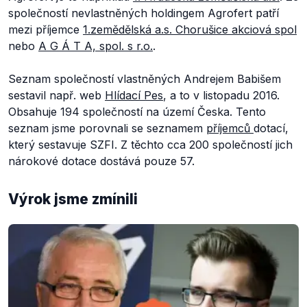
společností nevlastněných holdingem Agrofert patří
mezi příjemce
1.zemědělská a.s. Chorušice akciová spol
nebo
A G Á T A, spol. s r.o.
.
Seznam společností vlastněných Andrejem Babišem
sestavil např. web
Hlídací Pes
, a to v listopadu 2016.
Obsahuje 194 společností na území Česka. Tento
seznam jsme porovnali se seznamem
příjemců
dotací,
který sestavuje SZFI. Z těchto cca 200 společností jich
nárokové dotace dostává pouze 57.
Výrok jsme zmínili