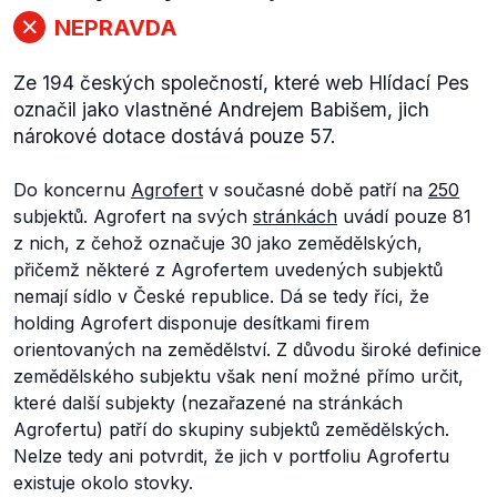
NEPRAVDA
Ze 194 českých společností, které web Hlídací Pes
označil jako vlastněné Andrejem Babišem, jich
nárokové dotace dostává pouze 57.
Do koncernu
Agrofert
v současné době patří na
250
subjektů. Agrofert na svých
stránkách
uvádí pouze 81
z nich, z čehož označuje 30 jako zemědělských,
přičemž některé z Agrofertem uvedených subjektů
nemají sídlo v České republice. Dá se tedy říci, že
holding Agrofert disponuje desítkami firem
orientovaných na zemědělství. Z důvodu široké definice
zemědělského subjektu však není možné přímo určit,
které další subjekty (nezařazené na stránkách
Agrofertu) patří do skupiny subjektů zemědělských.
Nelze tedy ani potvrdit, že jich v portfoliu Agrofertu
existuje okolo stovky.