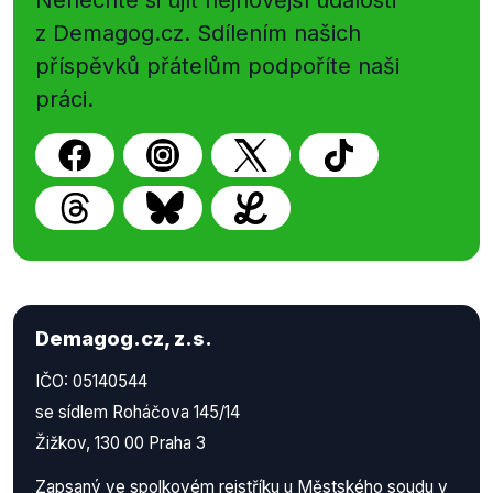
Nenechte si ujít nejnovější události
z Demagog.cz. Sdílením našich
příspěvků přátelům podpoříte naši
práci.
Demagog.cz, z.s.
IČO: 05140544
se sídlem Roháčova 145/14
Žižkov, 130 00 Praha 3
Zapsaný ve spolkovém rejstříku u Městského soudu v