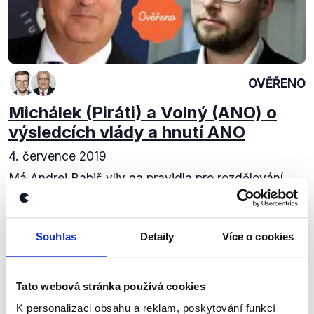
OVĚŘENO
Michálek (Piráti) a Volný (ANO) o
výsledcích vlády a hnutí ANO
4. července 2019
Má Andrej Babiš vliv na pravidla pro rozdělování
evropských dotací? Dělá něco vláda pro zajištění
důstojného bydlení? A řeší se vůbec problém
exekucí? Nad těmito i dalšími tématy se přeli...
Souhlas
Detaily
Více o cookies
Číst dál
Tato webová stránka používá cookies
K personalizaci obsahu a reklam, poskytování funkcí