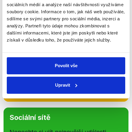
Zůstaňme v kontaktu
sociálních médií a analýze naší návštěvnosti využíváme
soubory cookie. Informace o tom, jak náš web používáte,
Přihlaste se k odběru našeho
sdílíme se svými partnery pro sociální média, inzerci a
newsletteru nebo
whatsappového
analýzy. Partneři tyto údaje mohou zkombinovat s
dalšími informacemi, které jste jim poskytli nebo které
kanálu, kde pravidelně přinášíme
získali v důsledku toho, že používáte jejich služby.
shrnutí nejzajímavějších článků a analýz.
Začněte nás odebírat, a mějte tak
přehled o tom, jaké dezinformace a
Povolit vše
nepravdy se zrovna v Česku šíří.
Upravit
Newsletter
WhatsApp
Sociální sítě