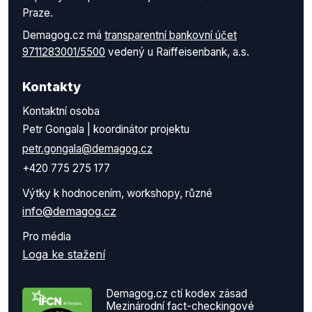
Praze.
Demagog.cz má
transparentní bankovní účet
9711283001/5500
vedený u Raiffeisenbank, a.s.
Kontakty
Kontaktní osoba
Petr Gongala | koordinátor projektu
petr.gongala@demagog.cz
+420 775 275 177
Výtky k hodnocením, workshopy, různé
info@demagog.cz
Pro média
Loga ke stažení
Demagog.cz ctí kodex zásad
Mezinárodní fact-checkingové