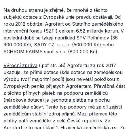
Na druhou stranu je zřejmé, že mnohé z těchto
subjektů dotace z Evropské unie pravdu dostávají. Od
roku 2012 obdržel Agrofert od Státního zemědělského
intervenční fondu (SZFI)
celkem
6,52 miliardy korun. V
poslední době
se týkají například SPV Pelhřimov (36
900 000 Kč), SADY CZ, s. r. o. (500 000 Kč) nebo
SCHROM FARMS spol. s r.o. (800 000 Kč).
Výroční zpráva
(.pdf str. 58) Agrofertu za rok 2017
ukazuje, že přímé dotace (kde dotace na zemědělskou
výrobu tvoří majoritní podíl) jsou největší položkou z
Evropských peněz přijatých Agrofertem. Převážná část
z těchto přímých plateb na podporu zemědělců
(nárokové dotace) je „
jednotná platba na plochu
zemědělské půdy
“. Tento typ podpory má za cíl zajistit
zemědělcům stabilní zdroj příjmů. Mezi příjemce této
platby patří zemědělci z celé České republiky. Za
Agrofert je to například
1. Hradecká zemědělská a.s.
. Ze