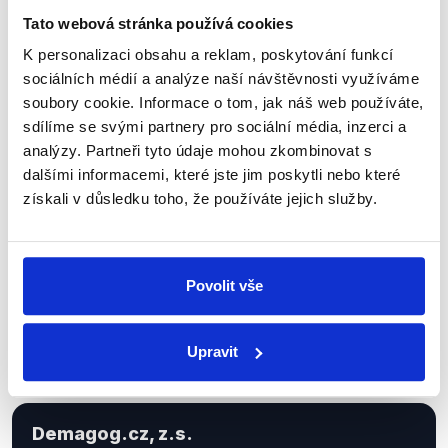
Tato webová stránka používá cookies
K personalizaci obsahu a reklam, poskytování funkcí
Sociální sítě
sociálních médií a analýze naší návštěvnosti využíváme
soubory cookie. Informace o tom, jak náš web používáte,
Nenechte si ujít nejnovější události
sdílíme se svými partnery pro sociální média, inzerci a
analýzy. Partneři tyto údaje mohou zkombinovat s
z Demagog.cz. Sdílením našich
dalšími informacemi, které jste jim poskytli nebo které
příspěvků přátelům podpoříte naši
získali v důsledku toho, že používáte jejich služby.
práci.
Povolit vše
Upravit
Demagog.cz, z.s.