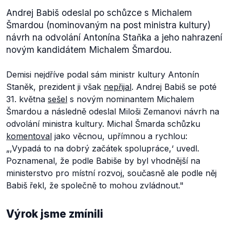
Andrej Babiš odeslal po schůzce s Michalem
Šmardou (nominovaným na post ministra kultury)
návrh na odvolání Antonína Staňka a jeho nahrazení
novým kandidátem Michalem Šmardou.
Demisi nejdříve podal sám ministr kultury Antonín
Staněk, prezident ji však
nepřijal
. Andrej Babiš se poté
31. května
sešel
s novým nominantem Michalem
Šmardou a následně odeslal Miloši Zemanovi návrh na
odvolání ministra kultury. Michal Šmarda schůzku
komentoval
jako věcnou, upřímnou a rychlou:
„
‚
Vypadá to na dobrý začátek spolupráce,
‘
uvedl.
Poznamenal, že podle Babiše by byl vhodnější na
ministerstvo pro místní rozvoj, současně ale podle něj
Babiš řekl, že společně to mohou zvládnout."
Výrok jsme zmínili