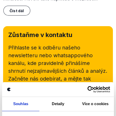
Číst dál
Zůstaňme v kontaktu
Přihlaste se k odběru našeho
newsletteru nebo
whatsappového
kanálu, kde pravidelně přinášíme
shrnutí nejzajímavějších článků a analýz.
Začněte nás odebírat, a mějte tak
přehled o tom, jaké dezinformace a
nepravdy se zrovna v Česku šíří.
Souhlas
Detaily
Více o cookies
Newsletter
WhatsApp