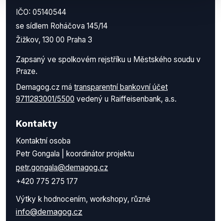
IČO: 05140544
se sídlem Roháčova 145/14
Žižkov, 130 00 Praha 3
Zapsaný ve spolkovém rejstříku u Městského soudu v
Praze.
Demagog.cz má
transparentní bankovní účet
9711283001/5500
vedený u Raiffeisenbank, a.s.
Kontakty
Kontaktní osoba
Petr Gongala | koordinátor projektu
petr.gongala@demagog.cz
+420 775 275 177
Výtky k hodnocením, workshopy, různé
info@demagog.cz