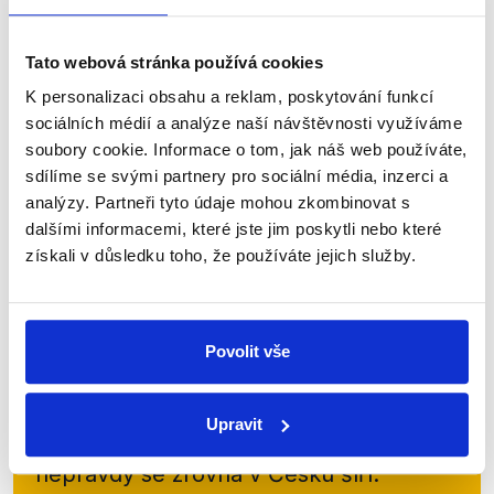
svůj pohled na současnou vládní, potažmo ústavní
krizi. Pro současnou situaci hledal paralely v
Tato webová stránka používá cookies
minulosti. Hovořil také například o možnosti...
K personalizaci obsahu a reklam, poskytování funkcí
Číst dál
sociálních médií a analýze naší návštěvnosti využíváme
soubory cookie. Informace o tom, jak náš web používáte,
sdílíme se svými partnery pro sociální média, inzerci a
analýzy. Partneři tyto údaje mohou zkombinovat s
Zůstaňme v kontaktu
dalšími informacemi, které jste jim poskytli nebo které
získali v důsledku toho, že používáte jejich služby.
Přihlaste se k odběru našeho
newsletteru nebo
whatsappového
kanálu, kde pravidelně přinášíme
Povolit vše
shrnutí nejzajímavějších článků a analýz.
Začněte nás odebírat, a mějte tak
Upravit
přehled o tom, jaké dezinformace a
nepravdy se zrovna v Česku šíří.