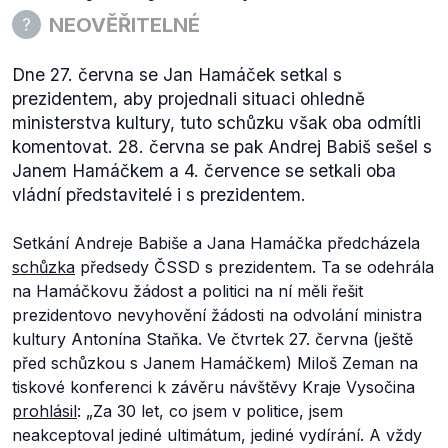
NEOVĚŘITELNÉ
Dne 27. června se Jan Hamáček setkal s
prezidentem, aby projednali situaci ohledně
ministerstva kultury, tuto schůzku však oba odmítli
komentovat. 28. června se pak Andrej Babiš sešel s
Janem Hamáčkem a 4. července se setkali oba
vládní představitelé i s prezidentem.
Setkání Andreje Babiše a Jana Hamáčka předcházela
schůzka
předsedy ČSSD s prezidentem. Ta se odehrála
na Hamáčkovu žádost a politici na ní měli řešit
prezidentovo nevyhovění žádosti na odvolání ministra
kultury Antonína Staňka. Ve čtvrtek 27. června (ještě
před schůzkou s Janem Hamáčkem) Miloš Zeman na
tiskové konferenci k závěru návštěvy Kraje Vysočina
prohlásil
:
„Za 30 let, co jsem v politice, jsem
neakceptoval jediné ultimátum, jediné vydírání. A vždy