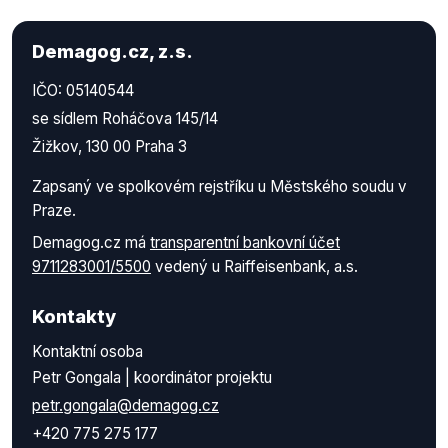
Demagog.cz, z.s.
IČO: 05140544
se sídlem Roháčova 145/14
Žižkov, 130 00 Praha 3
Zapsaný ve spolkovém rejstříku u Městského soudu v
Praze.
Demagog.cz má
transparentní bankovní účet
9711283001/5500
vedený u Raiffeisenbank, a.s.
Kontakty
Kontaktní osoba
Petr Gongala | koordinátor projektu
petr.gongala@demagog.cz
+420 775 275 177