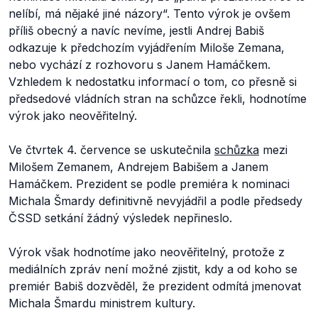
nelíbí, má nějaké jiné názory“.
Tento výrok je ovšem
příliš obecný a navíc nevíme, jestli Andrej Babiš
odkazuje k předchozím vyjádřením Miloše Zemana,
nebo vychází z rozhovoru s Janem Hamáčkem.
Vzhledem k nedostatku informací o tom, co přesně si
předsedové vládních stran na schůzce řekli, hodnotíme
výrok jako neověřitelný.
Ve čtvrtek 4. července se uskutečnila
schůzka
mezi
Milošem Zemanem, Andrejem Babišem a Janem
Hamáčkem. Prezident se podle premiéra k nominaci
Michala Šmardy definitivně nevyjádřil a podle předsedy
ČSSD setkání žádný výsledek nepřineslo.
Výrok však hodnotíme jako neověřitelný, protože z
mediálních zpráv není možné zjistit, kdy a od koho se
premiér Babiš dozvěděl, že prezident odmítá jmenovat
Michala Šmardu ministrem kultury.