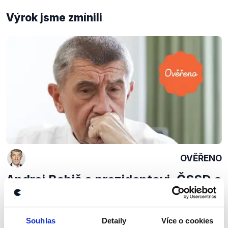
Výrok jsme zmínili
OVĚŘENO
Andrej Babiš o prezidentovi, ČSSD a
většinovém systému
2. srpna 2019
Souhlas
Detaily
Více o cookies
Premiér Andrej Babiš nabídl v rozhovoru pro Právo