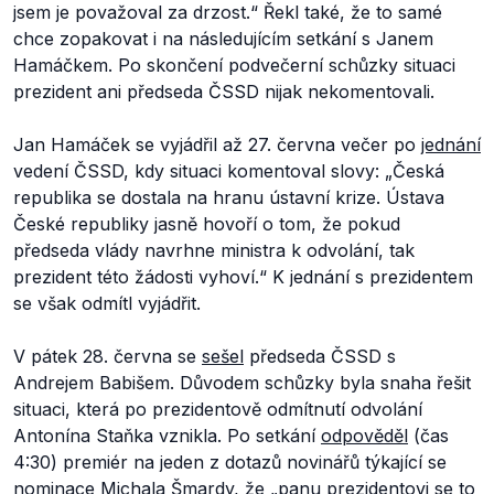
jsem je považoval za drzost.“
Řekl také, že to samé
chce zopakovat i na následujícím setkání s Janem
Hamáčkem. Po skončení podvečerní schůzky situaci
prezident ani předseda ČSSD nijak nekomentovali.
Jan Hamáček se vyjádřil až 27. června večer po
jednání
vedení ČSSD, kdy situaci komentoval slovy:
„Česká
republika se dostala na hranu ústavní krize. Ústava
České republiky jasně hovoří o tom, že pokud
předseda vlády navrhne ministra k odvolání, tak
prezident této žádosti vyhoví.“
K jednání s prezidentem
se však odmítl vyjádřit.
V pátek 28. června se
sešel
předseda ČSSD s
Andrejem Babišem. Důvodem schůzky byla snaha řešit
situaci, která po prezidentově odmítnutí odvolání
Antonína Staňka vznikla. Po setkání
odpověděl
(čas
4:30) premiér na jeden z dotazů novinářů týkající se
nominace Michala Šmardy, že
„panu prezidentovi se to