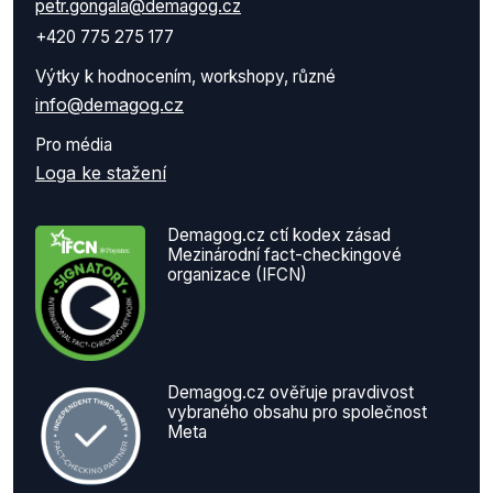
petr.gongala@demagog.cz
+420 775 275 177
Výtky k hodnocením, workshopy, různé
info@demagog.cz
Pro média
Loga ke stažení
Demagog.cz ctí kodex zásad
Mezinárodní fact-checkingové
organizace (IFCN)
Demagog.cz ověřuje pravdivost
vybraného obsahu pro společnost
Meta