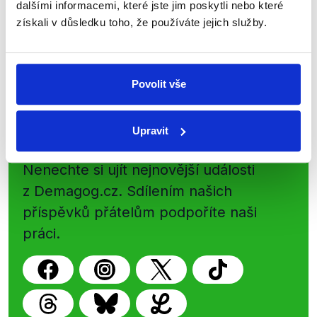
přehled o tom, jaké dezinformace a
dalšími informacemi, které jste jim poskytli nebo které
nepravdy se zrovna v Česku šíří.
získali v důsledku toho, že používáte jejich služby.
Newsletter
WhatsApp
Povolit vše
Upravit
Sociální sítě
Nenechte si ujít nejnovější události
z Demagog.cz. Sdílením našich
příspěvků přátelům podpoříte naši
práci.