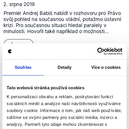
2. srpna 2019
Premiér Andrej Babiš nabídl v rozhovoru pro Právo
svůj pohled na současnou vládní, potažmo ústavní
krizi. Pro současnou situaci hledal paralely v
minulosti. Hovořil také například o možnosti...
Číst dál
Souhlas
Detaily
Více o cookies
Zůstaňme v kontaktu
Přihlaste se k odběru našeho
Tato webová stránka používá cookies
newsletteru nebo
whatsappového
K personalizaci obsahu a reklam, poskytování funkcí
kanálu, kde pravidelně přinášíme
sociálních médií a analýze naší návštěvnosti využíváme
soubory cookie. Informace o tom, jak náš web používáte,
shrnutí nejzajímavějších článků a analýz.
sdílíme se svými partnery pro sociální média, inzerci a
Začněte nás odebírat, a mějte tak
analýzy. Partneři tyto údaje mohou zkombinovat s