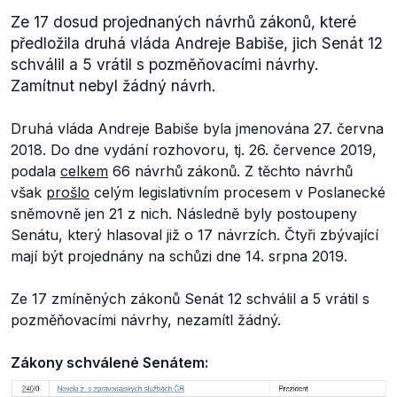
Ze 17 dosud projednaných návrhů zákonů, které
předložila druhá vláda Andreje Babiše, jich Senát 12
schválil a 5 vrátil s pozměňovacími návrhy.
Zamítnut nebyl žádný návrh.
Druhá vláda Andreje Babiše byla jmenována 27. června
2018. Do dne vydání rozhovoru, tj. 26. července 2019,
podala
celkem
66 návrhů zákonů. Z těchto návrhů
však
prošlo
celým legislativním procesem v Poslanecké
sněmovně jen 21 z nich. Následně byly postoupeny
Senátu, který hlasoval již o 17 návrzích. Čtyři zbývající
mají být projednány na schůzi dne 14. srpna 2019.
Ze 17 zmíněných zákonů Senát 12 schválil a 5 vrátil s
pozměňovacími návrhy, nezamítl žádný.
Zákony schválené Senátem: