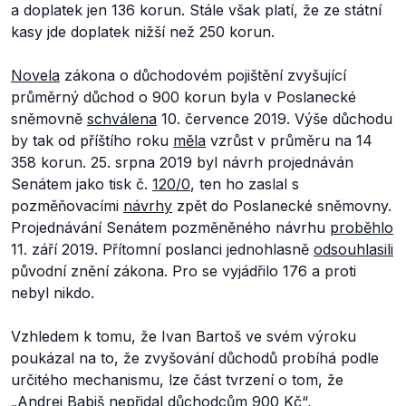
a doplatek jen 136 korun. Stále však platí, že ze státní
kasy jde doplatek nižší než 250 korun.
Novela
zákona o důchodovém pojištění zvyšující
průměrný důchod o 900 korun byla v Poslanecké
sněmovně
schválena
10. července 2019. Výše důchodu
by tak od příštího roku
měla
vzrůst v průměru na 14
358 korun. 25. srpna 2019 byl návrh projednáván
Senátem jako tisk č.
120/0
, ten ho zaslal s
pozměňovacími
návrhy
zpět do Poslanecké sněmovny.
Projednávání Senátem pozměněného návrhu
proběhlo
11. září 2019. Přítomní poslanci jednohlasně
odsouhlasili
původní znění zákona. Pro se vyjádřilo 176 a proti
nebyl nikdo.
Vzhledem k tomu, že Ivan Bartoš ve svém výroku
poukázal na to, že zvyšování důchodů probíhá podle
určitého mechanismu, lze část tvrzení o tom, že
„
Andrej Babiš nepřidal důchodcům 900 Kč“,