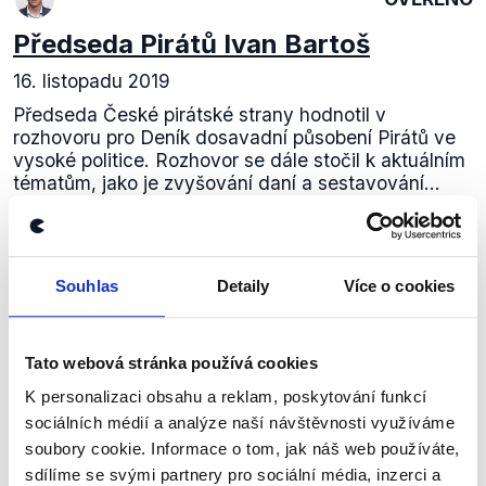
Předseda Pirátů Ivan Bartoš
16. listopadu 2019
Předseda České pirátské strany hodnotil v
rozhovoru pro Deník dosavadní působení Pirátů ve
vysoké politice. Rozhovor se dále stočil k aktuálním
tématům, jako je zvyšování daní a sestavování...
Číst dál
Souhlas
Detaily
Více o cookies
Zůstaňme v kontaktu
Tato webová stránka používá cookies
Přihlaste se k odběru našeho
K personalizaci obsahu a reklam, poskytování funkcí
newsletteru nebo
whatsappového
sociálních médií a analýze naší návštěvnosti využíváme
soubory cookie. Informace o tom, jak náš web používáte,
kanálu, kde pravidelně přinášíme
sdílíme se svými partnery pro sociální média, inzerci a