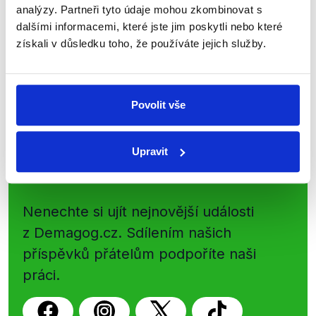
shrnutí nejzajímavějších článků a analýz.
analýzy. Partneři tyto údaje mohou zkombinovat s
Začněte nás odebírat, a mějte tak
dalšími informacemi, které jste jim poskytli nebo které
přehled o tom, jaké dezinformace a
získali v důsledku toho, že používáte jejich služby.
nepravdy se zrovna v Česku šíří.
Newsletter
WhatsApp
Povolit vše
Upravit
Sociální sítě
Nenechte si ujít nejnovější události
z Demagog.cz. Sdílením našich
příspěvků přátelům podpoříte naši
práci.