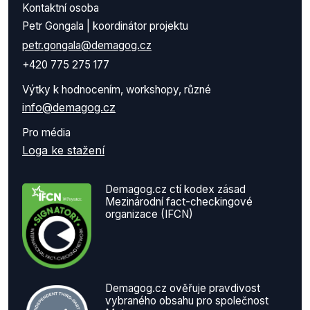
Kontaktní osoba
Petr Gongala | koordinátor projektu
petr.gongala@demagog.cz
+420 775 275 177
Výtky k hodnocením, workshopy, různé
info@demagog.cz
Pro média
Loga ke stažení
Demagog.cz ctí kodex zásad
Mezinárodní fact-checkingové
organizace (IFCN)
Demagog.cz ověřuje pravdivost
vybraného obsahu pro společnost