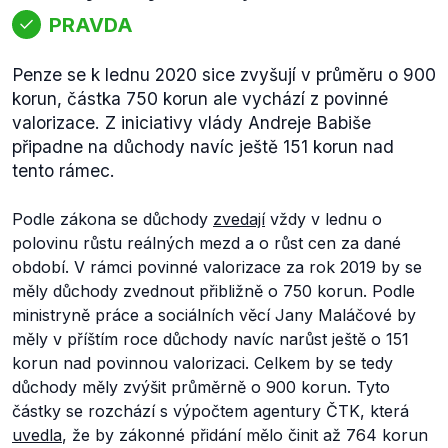
PRAVDA
Penze se k lednu 2020 sice zvyšují v průměru o 900
korun, částka 750 korun ale vychází z povinné
valorizace. Z iniciativy vlády Andreje Babiše
připadne na důchody navíc ještě 151 korun nad
tento rámec.
Podle zákona se důchody
zvedají
vždy v lednu o
polovinu růstu reálných mezd a o růst cen za dané
období. V rámci povinné valorizace za rok 2019 by se
měly důchody zvednout přibližně o 750 korun. Podle
ministryně práce a sociálních věcí Jany Maláčové by
měly v příštím roce důchody navíc narůst ještě o 151
korun nad povinnou valorizaci. Celkem by se tedy
důchody měly zvýšit průměrně o 900 korun. Tyto
částky se rozchází s výpočtem agentury ČTK, která
uvedla
, že by zákonné přidání mělo činit až 764 korun