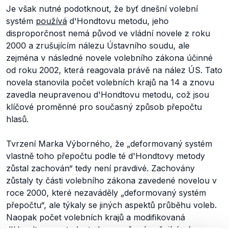
Je však nutné podotknout, že byť dnešní volební
systém
používá
d'Hondtovu metodu, jeho
disproporčnost nemá původ ve vládní novele z roku
2000 a zrušujícím nálezu Ústavního soudu, ale
zejména v následné novele volebního zákona účinné
od roku 2002, která reagovala právě na nález ÚS. Tato
novela stanovila počet volebních krajů na 14 a znovu
zavedla neupravenou d'Hondtovu metodu, což jsou
klíčové proměnné pro současný způsob přepočtu
hlasů.
Tvrzení Marka Výborného, že „
deformovaný systém
vlastně toho přepočtu podle té d'Hondtovy metody
zůstal zachován“
tedy není pravdivé. Zachovány
zůstaly ty části volebního zákona zavedené novelou v
roce 2000, které nezaváděly „
deformovaný systém
přepočtu“,
ale týkaly se jiných aspektů průběhu voleb.
Naopak počet volebních krajů a modifikovaná