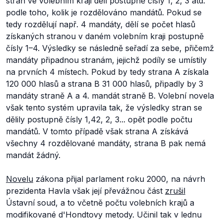
stran ve volebním kraji dělí postupně čísly 1, 2, 3 atd.
podle toho, kolik je rozdělováno mandátů. Pokud se
tedy rozdělují např. 4 mandáty, dělí se počet hlasů
získaných stranou v daném volebním kraji postupně
čísly 1–4. Výsledky se následně seřadí za sebe, přičemž
mandáty připadnou stranám, jejichž podíly se umístily
na prvních 4 místech. Pokud by tedy strana A získala
120 000 hlasů a strana B 31 000 hlasů, připadly by 3
mandáty straně A a 4. mandát straně B. Volební novela
však tento systém upravila tak, že výsledky stran se
dělily postupně čísly 1,42, 2, 3... opět podle počtu
mandátů. V tomto případě však strana A získává
všechny 4 rozdělované mandáty, strana B pak nemá
mandát žádný.
Novelu
zákona přijal parlament roku 2000, na návrh
prezidenta Havla však její převážnou část
zrušil
Ústavní soud, a to včetně počtu volebních krajů a
modifikované d'Hondtovy metody. Učinil tak v lednu