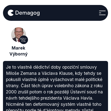
KDU-
ČSL
Marek
Výborný
Je to vlastně dědictví doby opoziční smlouvy
Miloše Zemana a Václava Klause, kdy tehdy se
pokusili vlastně úplně vyšachovat malé politické
strany. Část těch úprav volebního zákona z roku
2000 zrušil potom o rok později Ústavní soud na
návrh tehdejšího prezidenta Václava Havla.
Nicméně ten deformovaný systém vlastně toho
přepočtu podle té d'Hontovy metody zůstal