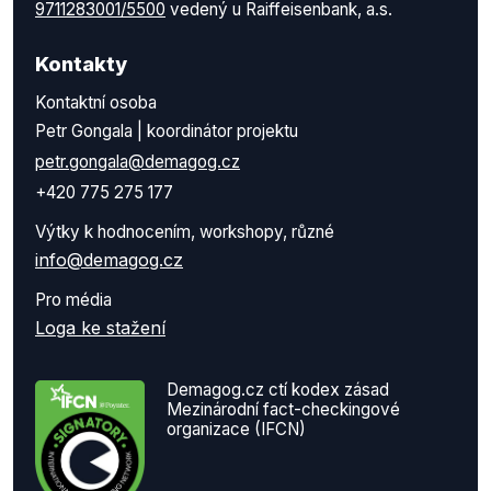
9711283001/5500
vedený u Raiffeisenbank, a.s.
Kontakty
Kontaktní osoba
Petr Gongala | koordinátor projektu
petr.gongala@demagog.cz
+420 775 275 177
Výtky k hodnocením, workshopy, různé
info@demagog.cz
Pro média
Loga ke stažení
Demagog.cz ctí kodex zásad
Mezinárodní fact-checkingové
organizace (IFCN)