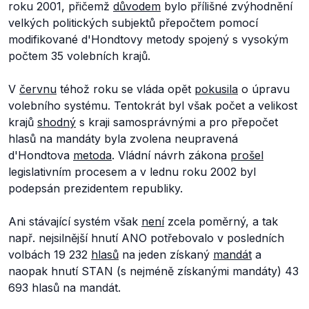
roku 2001, přičemž
důvodem
bylo přílišné zvýhodnění
velkých politických subjektů přepočtem pomocí
modifikované d'Hondtovy metody spojený s vysokým
počtem 35 volebních krajů.
V
červnu
téhož roku se vláda opět
pokusila
o úpravu
volebního systému. Tentokrát byl však počet a velikost
krajů
shodný
s kraji samosprávnými a pro přepočet
hlasů na mandáty byla zvolena neupravená
d'Hondtova
metoda
. Vládní návrh zákona
prošel
legislativním procesem a v lednu roku 2002 byl
podepsán prezidentem republiky.
Ani stávající systém však
není
zcela poměrný, a tak
např. nejsilnější hnutí ANO potřebovalo v posledních
volbách 19 232
hlasů
na jeden získaný
mandát
a
naopak hnutí STAN (s nejméně získanými mandáty) 43
693 hlasů na mandát.