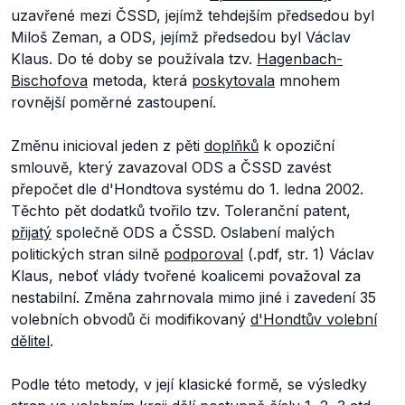
uzavřené mezi ČSSD, jejímž tehdejším předsedou byl
Miloš Zeman, a ODS, jejímž předsedou byl Václav
Klaus. Do té doby se používala tzv.
Hagenbach-
Bischofova
metoda, která
poskytovala
mnohem
rovnější poměrné zastoupení.
Změnu inicioval jeden z pěti
doplňků
k opoziční
smlouvě, který zavazoval ODS a ČSSD zavést
přepočet dle d'Hondtova systému do 1. ledna 2002.
Těchto pět dodatků tvořilo tzv. Toleranční patent,
přijatý
společně ODS a ČSSD. Oslabení malých
politických stran silně
podporoval
(.pdf, str. 1) Václav
Klaus, neboť vlády tvořené koalicemi považoval za
nestabilní. Změna zahrnovala mimo jiné i zavedení 35
volebních obvodů či modifikovaný
d'Hondtův volební
dělitel
.
Podle této metody, v její klasické formě, se výsledky