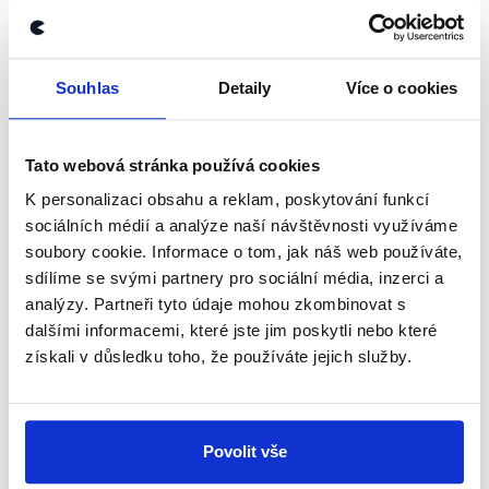
d'Hondtova metoda, tedy proměnné určující míru
deformace systému přepočtu hlasů,
zrušeny
byly.
Až do současnosti se používá d'Hondtova metoda,
Souhlas
Detaily
Více o cookies
nicméně od roku 2002 se jedná o metodu
neupravenou. Také s ohledem na snížený počet
volebních krajů nelze tedy tvrdit, že byl zachován
Tato webová stránka používá cookies
deformovaný systém přepočtu.
K personalizaci obsahu a reklam, poskytování funkcí
sociálních médií a analýze naší návštěvnosti využíváme
Výrok jsme zmínili
soubory cookie. Informace o tom, jak náš web používáte,
sdílíme se svými partnery pro sociální média, inzerci a
analýzy. Partneři tyto údaje mohou zkombinovat s
dalšími informacemi, které jste jim poskytli nebo které
získali v důsledku toho, že používáte jejich služby.
Povolit vše