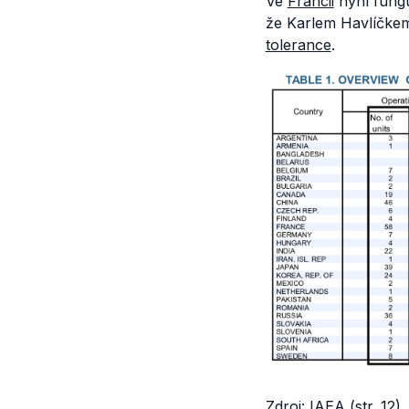
Ve
Francii
nyní fungu
že Karlem Havlíčkem 
tolerance
.
Zdroj:
IAEA
(str. 12)