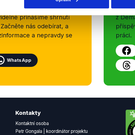
sletteru nebo
Nenecht
delně přinášíme shrnutí
z Dema
 Začněte nás odebírat, a
příspě
ezinformace a nepravdy se
práci.
WhatsApp
Kontakty
Kontaktní osoba
Petr Gongala | koordinátor projektu