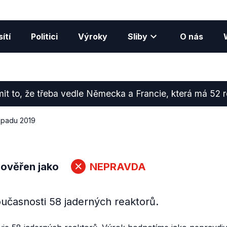
ítí
Politici
Výroky
Sliby
O nás
t to, že třeba vedle Německa a Francie, která má 52 r
topadu 2019
 ověřen jako
NEPRAVDA
současnosti 58 jaderných reaktorů.