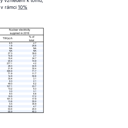
vý vzhledem k tomu,
 v rámci
10%