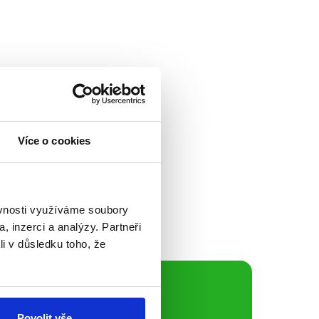
energetice a
tiky? Budeme
Více o cookies
lektráren? A jak se
to tématům se
istr průmyslu...
ěvnosti využíváme soubory
, inzerci a analýzy. Partneři
li v důsledku toho, že
ální sítě
Povolit vše