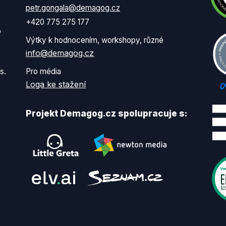
petr.gongala@demagog.cz
+420 775 275 177
o
Výtky k hodnocením, workshopy, různé
info@demagog.cz
s.
Pro média
Loga ke stažení
Projekt Demagog.cz spolupracuje s: