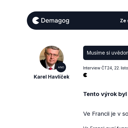
Ze s
Musíme si uvědomi
Interview ČT24
,
22. lis
ANO
Karel Havlíček
Tento výrok byl
Ve Francii je v 