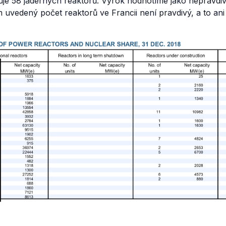
je 58 jaderných reaktorů. Výrok hodnotíme jako nepravdi
uvedený počet reaktorů ve Francii není pravdivý, a to ani