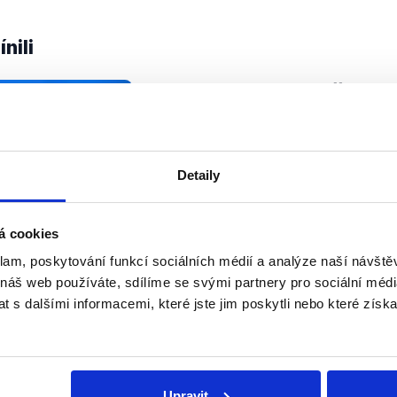
nili
Vicepremiér Havlíček o 
drahých datech
29. listopadu 2019
Jaká je budoucnost české energe
Detaily
dostavovat další bloky jaderných e
to s drahými mobilními daty? Těm
věnoval místopředseda vlády a min
á cookies
OVĚŘENO
klam, poskytování funkcí sociálních médií a analýze naší návšt
Číst dál
 náš web používáte, sdílíme se svými partnery pro sociální média
 s dalšími informacemi, které jste jim poskytli nebo které získa
Soci
Upravit