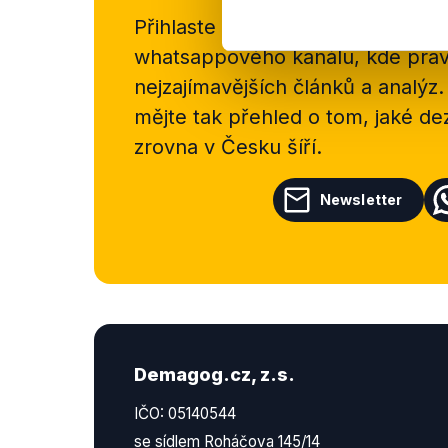
Přihlaste se k odběru našeho
new
whatsappového kanálu, kde pravi
nejzajímavějších článků a analýz.
mějte tak přehled o tom, jaké d
zrovna v Česku šíří.
Newsletter
Demagog.cz, z.s.
IČO: 05140544
se sídlem Roháčova 145/14