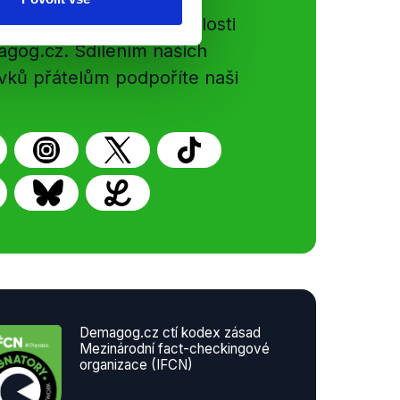
e si ujít nejnovější události
gog.cz. Sdílením našich
vků přátelům podpoříte naši
Demagog.cz ctí kodex zásad
Mezinárodní fact-checkingové
organizace (IFCN)