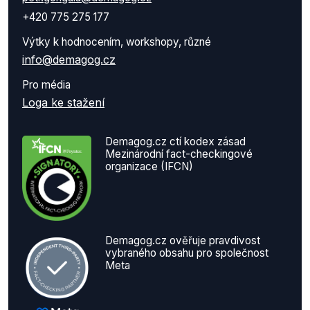
+420 775 275 177
Výtky k hodnocením, workshopy, různé
info@demagog.cz
Pro média
Loga ke stažení
Demagog.cz ctí kodex zásad
Mezinárodní fact-checkingové
organizace (IFCN)
Demagog.cz ověřuje pravdivost
vybraného obsahu pro společnost
Meta