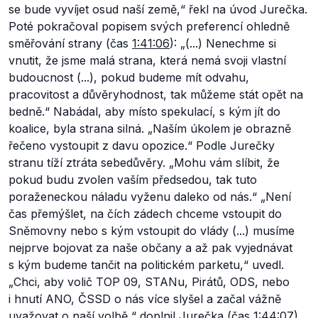
se bude vyvíjet osud naší země,“
řekl na úvod Jurečka.
Poté pokračoval popisem svých preferencí ohledně
směřování strany (čas
1:41:06
):
„(...) Nenechme si
vnutit, že jsme malá strana, která nemá svoji vlastní
budoucnost (...), pokud budeme mít odvahu,
pracovitost a důvěryhodnost, tak můžeme stát opět na
bedně.“
Nabádal, aby místo spekulací, s kým jít do
koalice, byla strana silná. „
Naším úkolem je obrazně
řečeno vystoupit z davu opozice.“
Podle Jurečky
stranu tíží ztráta sebedůvěry. „
Mohu vám slíbit, že
pokud budu zvolen vaším předsedou, tak tuto
poraženeckou náladu vyženu daleko od nás.“ „Není
čas přemýšlet, na čích zádech chceme vstoupit do
Sněmovny nebo s kým vstoupit do vlády (...) musíme
nejprve bojovat za naše občany a až pak vyjednávat
s kým budeme tančit na politickém parketu,“
uvedl.
„Chci, aby volič TOP 09, STANu, Pirátů, ODS, nebo
i hnutí ANO, ČSSD o nás více slyšel a začal vážně
uvažovat o naší volbě,“
doplnil Jurečka (čas
1:44:07
).