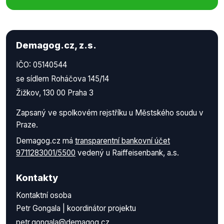
Demagog.cz, z.s.
IČO: 05140544
se sídlem Roháčova 145/14
Žižkov, 130 00 Praha 3
Zapsaný ve spolkovém rejstříku u Městského soudu v
Praze.
Demagog.cz má
transparentní bankovní účet
9711283001/5500
vedený u Raiffeisenbank, a.s.
Kontakty
Kontaktní osoba
Petr Gongala | koordinátor projektu
petr.gongala@demagog.cz