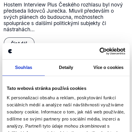
Hostem Interview Plus Českého rozhlasu byl nový
předseda lidovců Jurečka. Mluvil především o
svých plánech do budoucna, možnostech
spolupráce s dalšími politickými subjekty či
nástrahách...
Číst dál
Souhlas
Detaily
Více o cookies
Zůstaňme v kontaktu
Přihlaste se k odběru našeho
Tato webová stránka používá cookies
newsletteru nebo
whatsappového
K personalizaci obsahu a reklam, poskytování funkcí
kanálu, kde pravidelně přinášíme
sociálních médií a analýze naší návštěvnosti využíváme
shrnutí nejzajímavějších článků a analýz.
soubory cookie. Informace o tom, jak náš web používáte,
sdílíme se svými partnery pro sociální média, inzerci a
Začněte nás odebírat, a mějte tak
analýzy. Partneři tyto údaje mohou zkombinovat s
přehled o tom, jaké dezinformace a