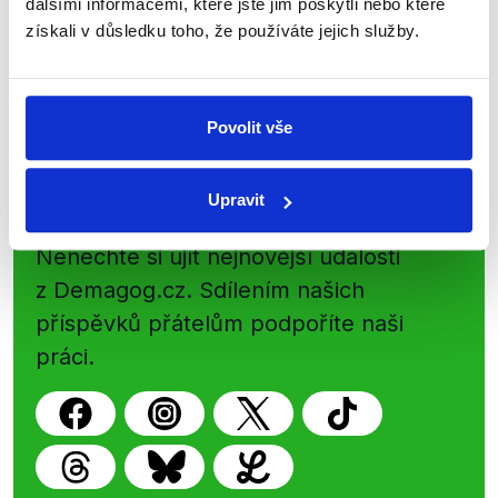
dalšími informacemi, které jste jim poskytli nebo které
nepravdy se zrovna v Česku šíří.
získali v důsledku toho, že používáte jejich služby.
Newsletter
WhatsApp
Povolit vše
Sociální sítě
Upravit
Nenechte si ujít nejnovější události
z Demagog.cz. Sdílením našich
příspěvků přátelům podpoříte naši
práci.