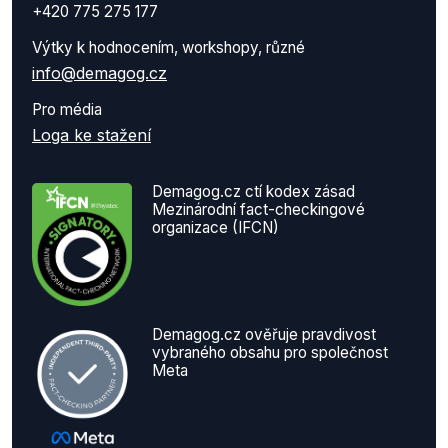
+420 775 275 177
Výtky k hodnocením, workshopy, různé
info@demagog.cz
Pro média
Loga ke stažení
Demagog.cz ctí kodex zásad
Mezinárodní fact-checkingové
organizace (IFCN)
Demagog.cz ověřuje pravdivost
vybraného obsahu pro společnost
Meta