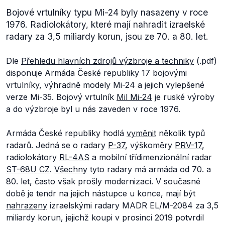
Bojové vrtulníky typu Mi-24 byly nasazeny v roce
1976. Radiolokátory, které mají nahradit izraelské
radary za 3,5 miliardy korun, jsou ze 70. a 80. let.
Dle
Přehledu hlavních zdrojů výzbroje a techniky
(.pdf)
disponuje Armáda České republiky 17 bojovými
vrtulníky, výhradně modely Mi-24 a jejich vylepšené
verze Mi-35. Bojový vrtulník
Mil Mi-24
je ruské výroby
a do výzbroje byl u nás zaveden v roce 1976.
Armáda České republiky hodlá
vyměnit
několik typů
radarů. Jedná se o radary
P-37
, výškoměry
PRV-17
,
radiolokátory
RL-4AS
a mobilní třídimenzionální radar
ST-68U CZ
.
Všechny
tyto radary má armáda od 70. a
80. let, často však prošly modernizací. V současné
době je tendr na jejich nástupce u konce, mají být
nahrazeny
izraelskými radary MADR EL/M-2084 za 3,5
miliardy korun, jejichž koupi v prosinci 2019 potvrdil