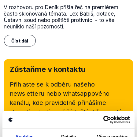
V rozhovoru pro Deník přišla řeč na premiérem
často skloňovaná témata. Lex Babiš, dotace,
Ústavní soud nebo političtí protivníci - to vše
neuniklo naší pozornosti.
Číst dál
Zůstaňme v kontaktu
Přihlaste se k odběru našeho
newsletteru nebo
whatsappového
kanálu, kde pravidelně přinášíme
shrnutí nejzajímavějších článků a analýz.
Začněte nás odebírat, a mějte tak
přehled o tom, jaké dezinformace a
Souhlas
Detaily
Více o cookies