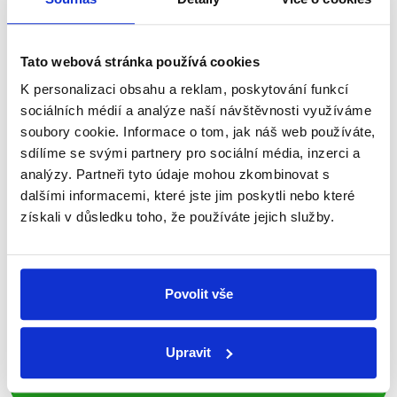
nepravdy se zrovna v Česku šíří.
Newsletter
WhatsApp
Tato webová stránka používá cookies
K personalizaci obsahu a reklam, poskytování funkcí
sociálních médií a analýze naší návštěvnosti využíváme
soubory cookie. Informace o tom, jak náš web používáte,
Sociální sítě
sdílíme se svými partnery pro sociální média, inzerci a
analýzy. Partneři tyto údaje mohou zkombinovat s
Nenechte si ujít nejnovější události
dalšími informacemi, které jste jim poskytli nebo které
z Demagog.cz. Sdílením našich
získali v důsledku toho, že používáte jejich služby.
příspěvků přátelům podpoříte naši
práci.
Povolit vše
Upravit